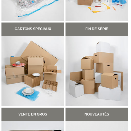
FOURNITURES
DÉMÉNAGEMENT
PROTECTIONS
ET
CALAGES
CARTONS SPÉCIAUX
FIN DE SÉRIE
Films
Bulles
Films
Mousse
Films
Bulles
Kraft
Pochettes
bulles
Housses
de
Protection
Sac
VENTE EN GROS
NOUVEAUTÉS
fourre-
tout,
sachet
à