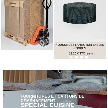
quincaillerie
Profilés,
Angles,
Manchons,
Chips
Croisillons
Vaisselles
Films
Étirables
HOUSSE DE PROTECTION TABLES
RONDES
Cartons
13.20 € TTC
ondulés,
l'unité
1
2
3
4
Papiers
kraft,
Macules
COUVERTURES
Couvertures
Déménagement
Classiques
Couvertures
FOURNITURES ET CARTONS DE
Déménagement
DÉMÉNAGEMENT
SPÉCIAL CUISINE
Tissées