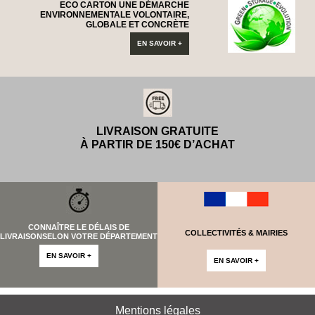
ECO CARTON UNE DÉMARCHE
VENTES
ENVIRONNEMENTALE VOLONTAIRE,
EN
GLOBALE ET CONCRÈTE
GROS
EN SAVOIR +
PIÈCES
À
DÉMÉNAGER
CHAMBRE
LIVRAISON GRATUITE
CUISINE
À PARTIR DE 150€ D’ACHAT
SALON
SALLE
DE
BAIN
CONNAÎTRE LE DÉLAIS DE
BUREAU
COLLECTIVITÉS & MAIRIES
LIVRAISON
SELON VOTRE DÉPARTEMENT
GARAGE
EN SAVOIR +
EN SAVOIR +
CONTACT
Mentions légales