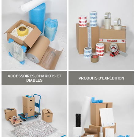
ET
BOÎTES
ARCHIVES
CARTONS
SPÉCIAUX
Cartons
Barrels
Cartons
Base
Carrée
Cartons
Base
ACCESSOIRES, CHARIOTS ET
Rectangulaire
PRODUITS D'EXPÉDITION
DIABLES
Cartons
Télescopiques
FIN
DE
SÉRIE
CARTONS
D'EXPÉDITION