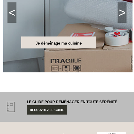
Bracelets
Caoutchouc
<
>
Déménageurs
ADHÉSIFS
ACCESSOIRES
Sangles,
Je déménage ma cuisine
Tendeurs,
Ficelles
et
Bracelets
Chariots
de
Déménagement
Cadenas
Couteaux
sécurité
LE GUIDE POUR DÉMÉNAGER EN TOUTE SÉRÉNITÉ
et
DÉCOUVREZ LE GUIDE
cutters
PRODUITS
D'EXPÉDITION