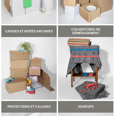
Écran
Kits
cartons
avec
adhésifs
COUVERTURES DE
Boites
CAISSES ET BOITES ARCHIVES
DÉMÉNAGEMENT
à
chaussures
PACKS
DÉMÉNAGEMENT
Pack
déménagement
tout-
en-
un
Pack
déménagement
du
T1
au
T5
PROTECTIONS ET CALAGES
ADHÉSIFS
CAISSES