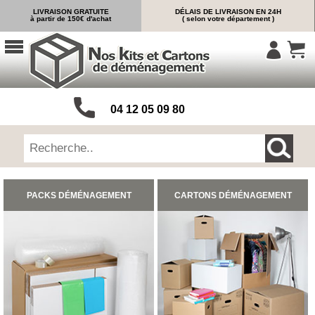
LIVRAISON GRATUITE
DÉLAIS DE LIVRAISON EN 24H
à partir de 150€ d'achat
( selon votre département )
ACCUEIL
CARTONS
DÉMÉNAGEMENT
CARTONS
04 12 05 09 80
Cartons
Livre
Cartons
Standard
Caisses
PACKS DÉMÉNAGEMENT
CARTONS DÉMÉNAGEMENT
Penderie
Cartons
Vaisselle
Cartons
Informatique
Cartons
Tableau
et