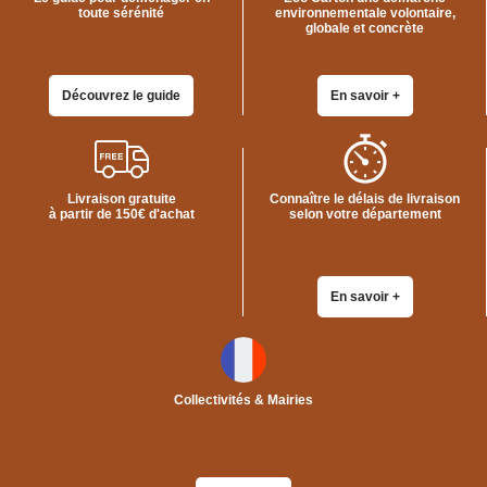
ET
toute sérénité
environnementale volontaire,
BOÎTES
globale et concrète
ARCHIVES
CARTONS
SPÉCIAUX
Découvrez le guide
En savoir +
Cartons
Barrels
Cartons
Base
Livraison gratuite
Connaître le délais de livraison
Carrée
à partir de 150€ d'achat
selon votre département
Cartons
Base
Rectangulaire
En savoir +
Cartons
Télescopiques
FIN
DE
SÉRIE
Collectivités & Mairies
CARTONS
D'EXPÉDITION