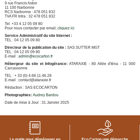
9 rue Francis Aston
Écran
11 100 Narbonne
RCS Narbonne : 478 051 832
Kits
TVA FR Intra : 32 478 051 832
cartons
avec
Tel: +33 4 12 05 09 80
adhésifs
Pour nous contacter par email,
cliquez ici
Service Administratif du site Internet :
Boites
TEL : 04 12 05 09 80
à
chaussures
Directeur de la publication du site :
SAS SUTTER MGT
TEL : 04 12 05 09 80
PACKS
E-mail :
admin@ecocarton.fr
DÉMÉNAGEMENT
Hébergeur du site et Infogérance:
ATARAXIE - 80 Allée d'Iéna - 11 000
Carcassonne
Pack
TEL : + 33 (0) 4.68.11.46.28
déménagement
E-mail : contact@ataraxie.fr
tout-
en-
Rédaction : SAS ECOCARTON
un
Photographies:
Audrey Bardou
Pack
Date de mise à Jour : 31 Janvier 2025
déménagement
du
T1
au
T5
CAISSES
Le guide pour déménager en
Eco Carton une démarche