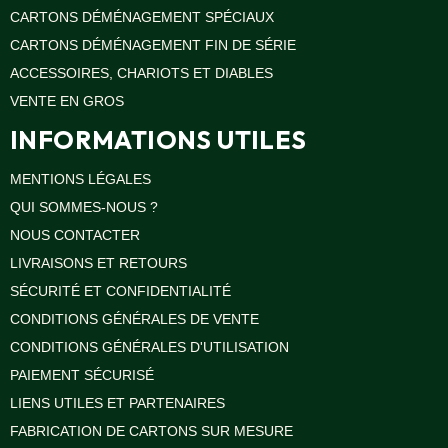
quincaillerie
CARTONS DÉMÉNAGEMENT SPÉCIAUX
Profilés,
CARTONS DÉMÉNAGEMENT FIN DE SÉRIE
Angles,
ACCESSOIRES, CHARIOTS ET DIABLES
Manchons,
Chips
VENTE EN GROS
Croisillons
INFORMATIONS UTILES
Vaisselles
Films
MENTIONS LÉGALES
Étirables
QUI SOMMES-NOUS ?
Cartons
ondulés,
NOUS CONTACTER
Papiers
kraft,
LIVRAISONS ET RETOURS
Macules
SÉCURITÉ ET CONFIDENTIALITÉ
COUVERTURES
CONDITIONS GÉNÉRALES DE VENTE
Couvertures
CONDITIONS GÉNÉRALES D'UTILISATION
Déménagement
Classiques
PAIEMENT SÉCURISÉ
Couvertures
LIENS UTILES ET PARTENAIRES
Déménagement
Tissées
FABRICATION DE CARTONS SUR MESURE