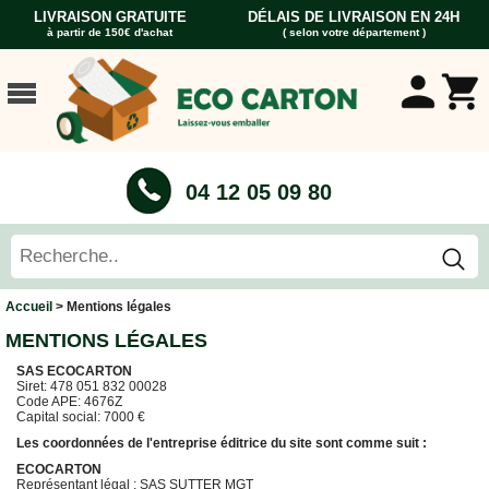
LIVRAISON GRATUITE
DÉLAIS DE LIVRAISON EN 24H
à partir de 150€ d'achat
( selon votre département )
ACCUEIL
CARTONS
DÉMÉNAGEMENT
CARTONS
04 12 05 09 80
Cartons
Livre
Cartons
Standard
Caisses
Accueil
> Mentions légales
Penderie
MENTIONS LÉGALES
Cartons
Vaisselle
SAS ECOCARTON
Siret: 478 051 832 00028
Cartons
Code APE: 4676Z
Informatique
Capital social: 7000 €
Les coordonnées de l'entreprise éditrice du site sont comme suit :
Cartons
Tableau
ECOCARTON
et
Représentant légal : SAS SUTTER MGT