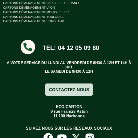
Bracelets
CARTONS DÉMÉNAGEMENT PARIS ILE DE FRANCE
Caoutchouc
CARTONS DÉMÉNAGEMENT LYON
CARTONS DÉMÉNAGEMENT MONTPELLIER
Déménageurs
CARTONS DÉMÉNAGEMENT TOULOUSE
CARTONS DÉMÉNAGEMENT BORDEAUX
ADHÉSIFS
ACCESSOIRES
Sangles,
TEL: 04 12 05 09 80
Tendeurs,
Ficelles
et
Bracelets
A VOTRE SERVICE DU LUNDI AU VENDREDI DE 8H30 À 12H ET 14H À
18H.
Chariots
LE SAMEDI DE 8H30 À 12H
de
Déménagement
CONTACTEZ NOUS
Cadenas
Couteaux
sécurité
ECO CARTON
et
9 rue Francis Aston
cutters
11 100 Narbonne
PRODUITS
SUIVEZ NOUS SUR LES RÉSEAUX SOCIAUX
D'EXPÉDITION