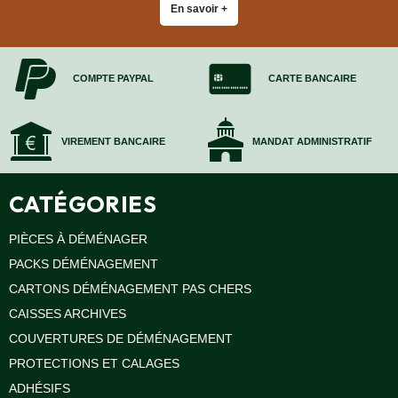
FOURNITURES
En savoir +
DÉMÉNAGEMENT
PROTECTIONS
ET
COMPTE PAYPAL
CARTE BANCAIRE
CALAGES
Films
Bulles
VIREMENT BANCAIRE
MANDAT ADMINISTRATIF
Films
Mousse
Films
CATÉGORIES
Bulles
Kraft
PIÈCES À DÉMÉNAGER
Pochettes
bulles
PACKS DÉMÉNAGEMENT
Housses
CARTONS DÉMÉNAGEMENT PAS CHERS
de
Protection
CAISSES ARCHIVES
Sac
COUVERTURES DE DÉMÉNAGEMENT
fourre-
PROTECTIONS ET CALAGES
tout,
sachet
ADHÉSIFS
à