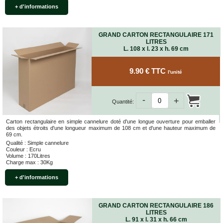
+ d'informations
GRAND CARTON RECTANGULAIRE 171
LITRES
L. 108 x l. 23 x h. 69 cm
9.90 € TTC
l'unité
-
+
Quantité:
Carton rectangulaire en simple cannelure doté d'une longue ouverture pour emballer
des objets étroits d'une longueur maximum de 108 cm et d'une hauteur maximum de
69 cm.
Qualité : Simple cannelure
Couleur : Ecru
Volume : 170Litres
Charge max : 30Kg
+ d'informations
GRAND CARTON RECTANGULAIRE 186
LITRES
L. 91 x l. 31 x h. 66 cm