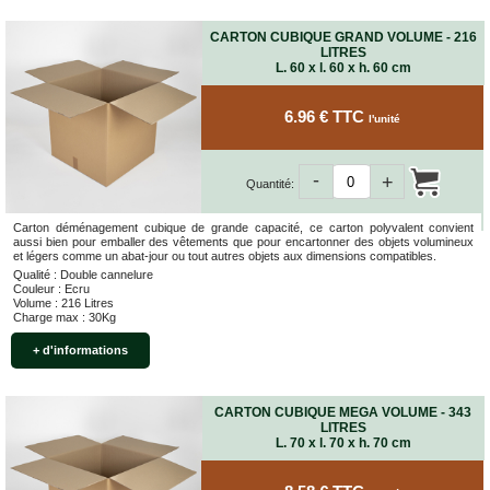
CARTON CUBIQUE GRAND VOLUME - 216
LITRES
L. 60 x l. 60 x h. 60 cm
6.96 € TTC
l'unité
-
+
Quantité:
Carton déménagement cubique de grande capacité, ce carton polyvalent convient
aussi bien pour emballer des vêtements que pour encartonner des objets volumineux
et légers comme un abat-jour ou tout autres objets aux dimensions compatibles.
Qualité : Double cannelure
Couleur : Ecru
Volume : 216 Litres
Charge max : 30Kg
+ d'informations
CARTON CUBIQUE MEGA VOLUME - 343
LITRES
L. 70 x l. 70 x h. 70 cm