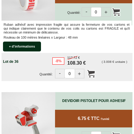
-
+
Quantité:
Ruban adhésif avec impression fragile qui assure la fermeture de vos cartons et
qui indique clairement que le contenu de vos colis ou cartons est FRAGILE et qu'il
nécessite un minimum de délicatesse.
Rouleau de 100 mètres linéaires x Largeur : 48 mm
+ d'informations
117.72 €
-8%
Lot de 36
( 3.008 € unitaire )
108.30 €
-
+
Quantité:
DEVIDOIR PISTOLET POUR ADHESIF
6.75 € TTC
l'unité