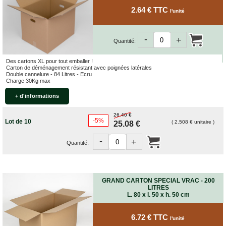
2.64 € TTC
l'unité
-
+
Quantité:
Des cartons XL pour tout emballer !
Carton de déménagement résistant avec poignées latérales
Double cannelure - 84 Litres - Ecru
Charge 30Kg max
+ d'informations
26.40 €
-5%
Lot de 10
( 2.508 € unitaire )
25.08 €
-
+
Quantité:
GRAND CARTON SPECIAL VRAC - 200
LITRES
L. 80 x l. 50 x h. 50 cm
6.72 € TTC
l'unité