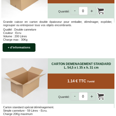
-
+
Quantité:
Grande caisse en carton double épaisseur pour emballer, déménager, expédier,
regrouper ou entreposer tous vos objets encombrants.
Qualité : Double cannelure
Couleur : Ecru
Volume : 200 Litres
Charge max : 30Kg
+ d'informations
CARTON DEMENAGEMENT STANDARD
L. 54,5 x l. 35 x h. 31 cm
1.14 € TTC
l'unité
-
+
Quantité:
Carton standard spécial déménagement.
Simple cannelure - 59 Litres - Ecru.
Charge 20Kg maximum