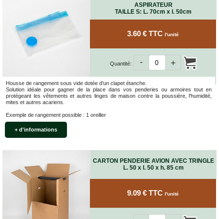
ASPIRATEUR
quincaillerie
TAILLE S: L. 70cm x l. 50cm
Profilés,
Angles,
3.60 € TTC
l'unité
Manchons,
Chips
Croisillons
-
+
Quantité:
Vaisselles
Films
Housse de rangement sous vide dotée d'un clapet étanche.
Étirables
Solution idéale pour gagner de la place dans vos penderies ou armoires tout en
protégeant les vêtements et autres linges de maison contre la poussière, l'humidité,
Cartons
mites et autres acariens.
ondulés,
Exemple de rangement possible : 1 oreiller
Papiers
kraft,
+ d'informations
Macules
COUVERTURES
CARTON PENDERIE AVION AVEC TRINGLE
Couvertures
L. 50 x l. 50 x h. 85 cm
Déménagement
Classiques
9.09 € TTC
Couvertures
l'unité
Déménagement
Tissées