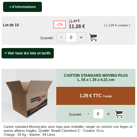
+ d'informations
11.40 €
-1%
Lot de 10
( 1.128 € unitaire )
11.28 €
-
+
Quantité:
> Voir tous les lots et tarifs
CARTON STANDARD MOVING PLUS
L. 55 x l. 35 x h.31 cm
1.29 € TTC
l'unité
-
+
Quantité:
Carton standard Moving plus avec logo pour emballer, ranger ou stocker vos linges et
autres affaires fragiles. Qualité: Simple Cannelure C - Couleur: Ecru
Charge : 20 Kg - Volume : 59 Litres