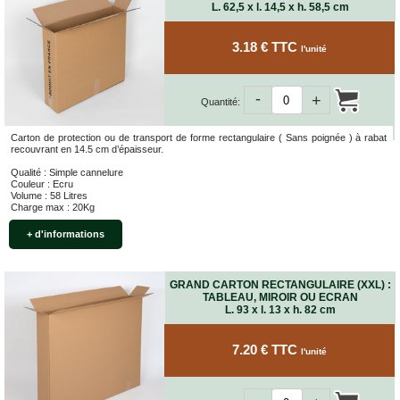
L. 62,5 x l. 14,5 x h. 58,5 cm
3.18 € TTC
l'unité
-
+
Quantité:
Carton de protection ou de transport de forme rectangulaire ( Sans poignée ) à rabat
recouvrant en 14.5 cm d’épaisseur.
Qualité : Simple cannelure
Couleur : Ecru
Volume : 58 Litres
Charge max : 20Kg
+ d'informations
GRAND CARTON RECTANGULAIRE (XXL) :
TABLEAU, MIROIR OU ECRAN
L. 93 x l. 13 x h. 82 cm
7.20 € TTC
l'unité