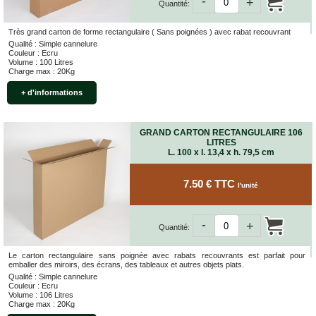
-
+
Quantité:
Très grand carton de forme rectangulaire ( Sans poignées ) avec rabat recouvrant
Qualité : Simple cannelure
Couleur : Ecru
Volume : 100 Litres
Charge max : 20Kg
+ d'informations
GRAND CARTON RECTANGULAIRE 106
LITRES
L. 100 x l. 13,4 x h. 79,5 cm
7.50 € TTC
l'unité
-
+
Quantité:
Le carton rectangulaire sans poignée avec rabats recouvrants est parfait pour
emballer des miroirs, des écrans, des tableaux et autres objets plats.
Qualité : Simple cannelure
Couleur : Ecru
Volume : 106 Litres
Charge max : 20Kg