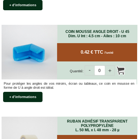
+ d'informations
COIN MOUSSE ANGLE DROIT - U 45
Dim. U Int : 4.5 cm - Ailes : 10 cm
0.42 € TTC
l'unité
-
+
Quantité:
Pour protéger les angles de vos miroirs, écran ou tableaux, ce coin en mousse en
forme de U à angle droit est idéal.
+ d'informations
RUBAN ADHÉSIF TRANSPARENT
POLYPROPYLÈNE
L. 50 ML x l. 48 mm - 28 µ