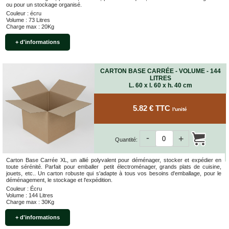
ou pour un stockage organisé.
Couleur : écru
Volume : 73 Litres
Charge max : 20Kg
+ d'informations
CARTON BASE CARRÉE - VOLUME - 144
LITRES
L. 60 x l. 60 x h. 40 cm
5.82 € TTC
l'unité
-
+
Quantité:
Carton Base Carrée XL, un allié polyvalent pour déménager, stocker et expédier en
toute sérénité. Parfait pour emballer petit électroménager, grands plats de cuisine,
jouets, etc.. Un carton robuste qui s'adapte à tous vos besoins d'emballage, pour le
déménagement, le stockage et l'expédition.
Couleur : Écru
Volume : 144 Litres
Charge max : 30Kg
+ d'informations