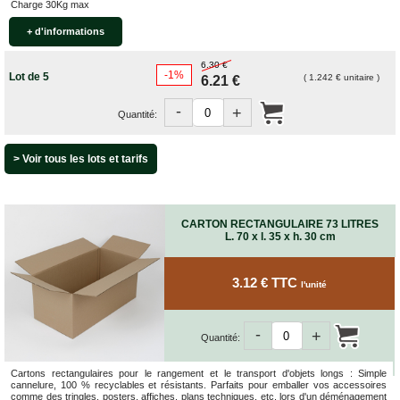
Charge 30Kg max
+ d'informations
6.30 €
-1%
Lot de 5
( 1.242 € unitaire )
6.21 €
-
+
Quantité:
> Voir tous les lots et tarifs
CARTON RECTANGULAIRE 73 LITRES
L. 70 x l. 35 x h. 30 cm
3.12 € TTC
l'unité
-
+
Quantité:
Cartons rectangulaires pour le rangement et le transport d'objets longs : Simple
cannelure, 100 % recyclables et résistants. Parfaits pour emballer vos accessoires
comme des tringles, posters, affiches, plans techniques, etc. lors d'un déménagement