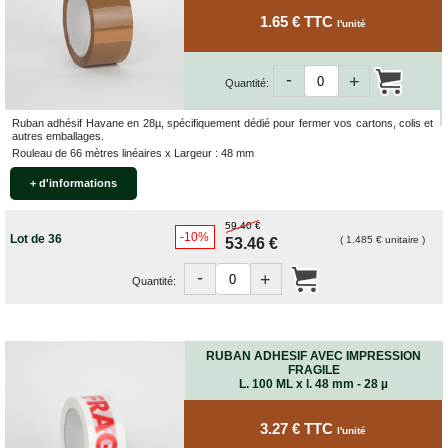
1.65 € TTC
l'unité
-
+
Quantité:
Ruban adhésif Havane en 28µ, spécifiquement dédié pour fermer vos cartons, colis et
autres emballages.
Rouleau de 66 mètres linéaires x Largeur : 48 mm
+ d'informations
59.40 €
-10%
Lot de 36
( 1.485 € unitaire )
53.46 €
-
+
Quantité:
RUBAN ADHESIF AVEC IMPRESSION
FRAGILE
L. 100 ML x l. 48 mm - 28 µ
3.27 € TTC
l'unité