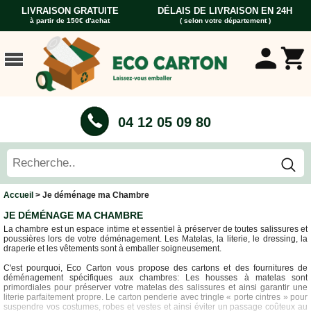
LIVRAISON GRATUITE
DÉLAIS DE LIVRAISON EN 24H
à partir de 150€ d'achat
( selon votre département )
ACCUEIL
CARTONS
DÉMÉNAGEMENT
CARTONS
04 12 05 09 80
Cartons
Livre
Cartons
Standard
Caisses
Accueil
> Je déménage ma Chambre
Penderie
JE DÉMÉNAGE MA CHAMBRE
Cartons
La chambre est un espace intime et essentiel à préserver de toutes salissures et
Vaisselle
poussières lors de votre déménagement. Les Matelas, la literie, le dressing, la
draperie et les vêtements sont à emballer soigneusement.
Cartons
Informatique
C'est pourquoi, Eco Carton vous propose des cartons et des fournitures de
déménagement spécifiques aux chambres: Les housses à matelas sont
Cartons
primordiales pour préserver votre matelas des salissures et ainsi garantir une
Tableau
literie parfaitement propre. Le carton penderie avec tringle « porte cintres » pour
suspendre vos costumes, robes et vestes et ainsi éviter un passage coûteux au
et