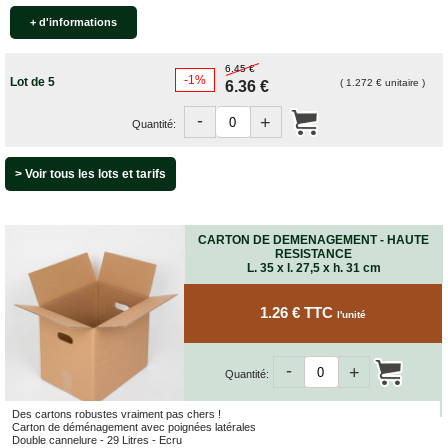
+ d'informations
6.45 €
-1%
Lot de 5
( 1.272 € unitaire )
6.36 €
-
+
Quantité:
> Voir tous les lots et tarifs
CARTON DE DEMENAGEMENT - HAUTE
RESISTANCE
L. 35 x l. 27,5 x h. 31 cm
1.26 € TTC
l'unité
-
+
Quantité:
Des cartons robustes vraiment pas chers !
Carton de déménagement avec poignées latérales
Double cannelure - 29 Litres - Ecru