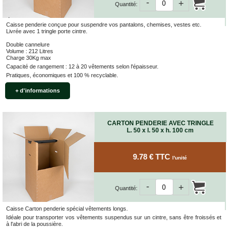
-
+
Quantité:
Bracelets
Caoutchouc
Déménageurs
Caisse penderie conçue pour suspendre vos pantalons, chemises, vestes etc.
Livrée avec 1 tringle porte cintre.
ADHÉSIFS
Double cannelure
Volume : 212 Litres
ACCESSOIRES
Charge 30Kg max
Capacité de rangement : 12 à 20 vêtements selon l'épaisseur.
Sangles,
Pratiques, économiques et 100 % recyclable.
Tendeurs,
Ficelles
+ d'informations
et
Bracelets
Chariots
CARTON PENDERIE AVEC TRINGLE
de
L. 50 x l. 50 x h. 100 cm
Déménagement
Cadenas
9.78 € TTC
l'unité
Couteaux
sécurité
et
-
+
Quantité:
cutters
PRODUITS
Caisse Carton penderie spécial vêtements longs.
D'EXPÉDITION
Idéale pour transporter vos vêtements suspendus sur un cintre, sans être froissés et
à l'abri de la poussière.