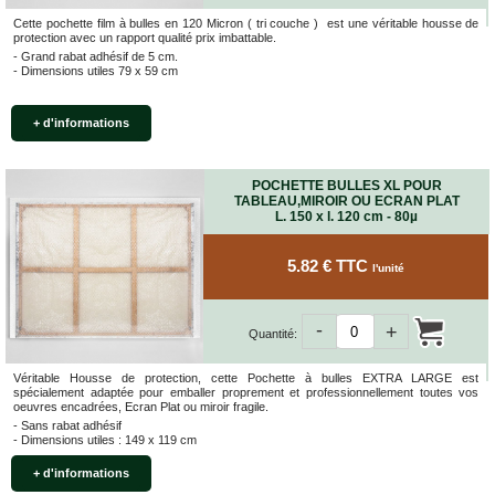
Cette pochette film à bulles en 120 Micron ( tri couche ) est une véritable housse de
protection avec un rapport qualité prix imbattable.
- Grand rabat adhésif de 5 cm.
- Dimensions utiles 79 x 59 cm
+ d'informations
POCHETTE BULLES XL POUR
TABLEAU,MIROIR OU ECRAN PLAT
L. 150 x l. 120 cm - 80µ
5.82 € TTC
l'unité
-
+
Quantité:
Véritable Housse de protection, cette Pochette à bulles EXTRA LARGE est
spécialement adaptée pour emballer proprement et professionnellement toutes vos
oeuvres encadrées, Ecran Plat ou miroir fragile.
- Sans rabat adhésif
- Dimensions utiles : 149 x 119 cm
+ d'informations