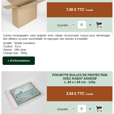
7.80 € TTC
l'unité
-
+
Quantité:
Carton rectangulaire sans poignée avec rabats recouvrants conçut pour déménager
des affaires ou pour suremballer et regrouper des articles à expédier.
Qualité : Simple cannelure
Couleur : Ecru
Volume : 186 Litres
Charge max : 30Kg
+ d'informations
POCHETTE BULLES DE PROTECTION
AVEC RABAT ADHÉSIF
L. 80 x l. 60 cm - 120µ
3.54 € TTC
l'unité
-
+
Quantité: