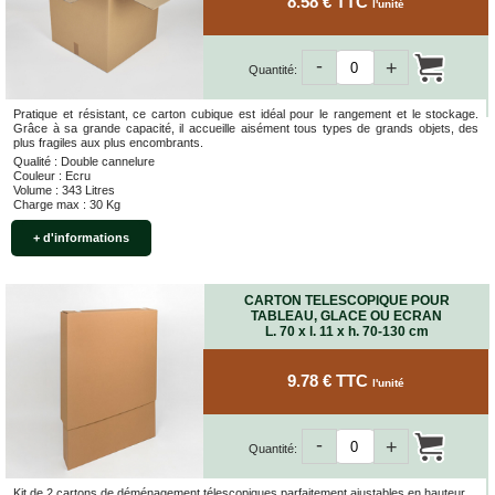
8.58 € TTC
l'unité
-
+
Quantité:
Pratique et résistant, ce carton cubique est idéal pour le rangement et le stockage.
Grâce à sa grande capacité, il accueille aisément tous types de grands objets, des
plus fragiles aux plus encombrants.
Qualité : Double cannelure
Couleur : Ecru
Volume : 343 Litres
Charge max : 30 Kg
+ d'informations
CARTON TELESCOPIQUE POUR
TABLEAU, GLACE OU ECRAN
L. 70 x l. 11 x h. 70-130 cm
9.78 € TTC
l'unité
-
+
Quantité:
Kit de 2 cartons de déménagement télescopiques parfaitement ajustables en hauteur