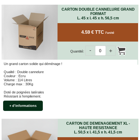
CARTON DOUBLE CANNELURE GRAND
FORMAT
L. 45 x l. 45 x h. 56,5 cm
4.59 € TTC
l'unité
-
+
Quantité:
Un grand carton solide qui déménage !
Qualité : Double cannelure
Couleur : Ecru
Volume : 114 Litres
Charge max : 30Kg
Doté de poignées latérales
Résistant à l’empilement.
+ d'informations
CARTON DE DEMENAGEMENT XL -
HAUTE RESISTANCE
L. 50,5 x l. 41,5 x h. 41,5 cm