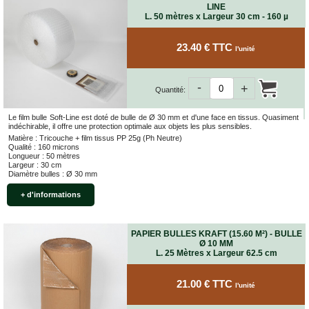
LINE
L. 50 mètres x Largeur 30 cm - 160 µ
23.40 € TTC
l'unité
-
+
Quantité:
Le film bulle Soft-Line est doté de bulle de Ø 30 mm et d'une face en tissus. Quasiment
indéchirable, il offre une protection optimale aux objets les plus sensibles.
Matière : Tricouche + film tissus PP 25g (Ph Neutre)
Qualité : 160 microns
Longueur : 50 mètres
Largeur : 30 cm
Diamètre bulles : Ø 30 mm
+ d'informations
PAPIER BULLES KRAFT (15.60 M²) - BULLE
Ø 10 MM
L. 25 Mètres x Largeur 62.5 cm
21.00 € TTC
l'unité