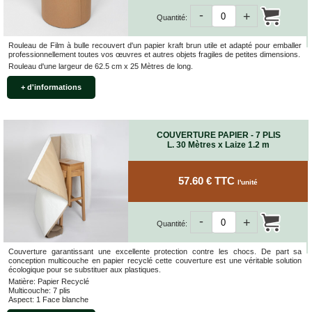
-
+
Quantité:
Rouleau de Film à bulle recouvert d'un papier kraft brun utile et adapté pour emballer
professionnellement toutes vos œuvres et autres objets fragiles de petites dimensions.
Rouleau d'une largeur de 62.5 cm x 25 Mètres de long.
+ d'informations
COUVERTURE PAPIER - 7 PLIS
L. 30 Mètres x Laize 1.2 m
57.60 € TTC
l'unité
-
+
Quantité:
Couverture garantissant une excellente protection contre les chocs. De part sa
conception multicouche en papier recyclé cette couverture est une véritable solution
écologique pour se substituer aux plastiques.
Matière: Papier Recyclé
Multicouche: 7 plis
Aspect: 1 Face blanche