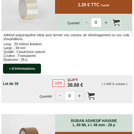
1.20 € TTC
l'unité
-
+
Quantité:
Adhésif polypropylène Idéal pour fermer vos cartons de déménagement ou vos colis
d'expéditions.
Long. : 50 mètres linéaires
Large. : 48 mm
Qualité : Caoutchouc naturel
Couleur : Transparent
Épaisseur : 28 µ
+ d'informations
43.20 €
-10%
Lot de 36
( 1.080 € unitaire )
38.88 €
-
+
Quantité:
RUBAN ADHESIF HAVANE
L. 66 ML x l. 48 mm - 28 µ