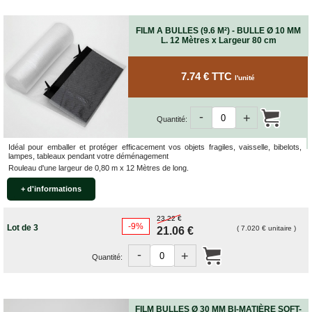
FILM A BULLES (9.6 M²) - BULLE Ø 10 MM
L. 12 Mètres x Largeur 80 cm
7.74 € TTC
l'unité
-
+
Quantité:
Idéal pour emballer et protéger efficacement vos objets fragiles, vaisselle, bibelots,
lampes, tableaux pendant votre déménagement
Rouleau d'une largeur de 0,80 m x 12 Mètres de long.
+ d'informations
23.22 €
-9%
Lot de 3
( 7.020 € unitaire )
21.06 €
-
+
Quantité:
FILM BULLES Ø 30 MM BI-MATIÈRE SOFT-