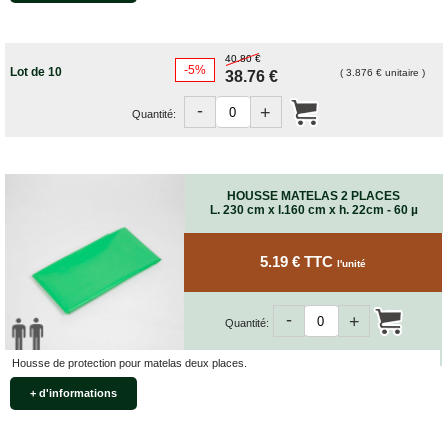
ET
BOÎTES
ARCHIVES
40.80 €
CARTONS
-5%
Lot de 10
( 3.876 € unitaire )
38.76 €
SPÉCIAUX
-
+
Cartons
Quantité:
Barrels
Cartons
Base
Carrée
HOUSSE MATELAS 2 PLACES
L. 230 cm x l.160 cm x h. 22cm - 60 µ
Cartons
Base
Rectangulaire
5.19 € TTC
l'unité
Cartons
Télescopiques
-
+
Quantité:
FIN
DE
SÉRIE
Housse de protection pour matelas deux places.
CARTONS
+ d'informations
D'EXPÉDITION