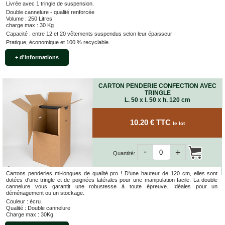
Livrée avec 1 tringle de suspension.
VENTES
Double cannelure - qualité renforcée
EN
Volume : 250 Litres
GROS
charge max : 30 Kg
Capacité : entre 12 et 20 vêtements suspendus selon leur épaisseur
Pratique, économique et 100 % recyclable.
PIÈCES
À
+ d'informations
DÉMÉNAGER
CHAMBRE
CARTON PENDERIE CONFECTION AVEC
TRINGLE
CUISINE
L. 50 x l. 50 x h. 120 cm
SALON
10.20 € TTC
le lot
SALLE
DE
BAIN
-
+
Quantité:
BUREAU
Cartons penderies mi-longues de qualité pro ! D'une hauteur de 120 cm, elles sont
dotées d'une tringle et de poignées latérales pour une manipulation facile. La double
GARAGE
cannelure vous garantit une robustesse à toute épreuve. Idéales pour un
déménagement ou un stockage.
Couleur : écru
CONTACT
Qualité : Double cannelure
Charge max : 30Kg