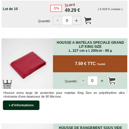
FOURNITURES
51.90 €
DÉMÉNAGEMENT
-5%
Lot de 10
( 4.929 € unitaire )
49.29 €
PROTECTIONS
-
+
ET
Quantité:
CALAGES
Films
Bulles
HOUSSE A MATELAS SPECIALE GRAND
LIT KING SIZE
Films
L. 227 cm x l. 200cm - 90 µ
Mousse
Films
7.59 € TTC
l'unité
Bulles
Kraft
Pochettes
-
+
Quantité:
bulles
Housses
Housse extra large de protection pour matelas King Size en polyéthylène ultra
de
résistante d'une épaisseur de 90 Microns.
Protection
+ d'informations
Sac
fourre-
tout,
sachet
à
HOUSSE DE RANGEMENT SOUS VIDE