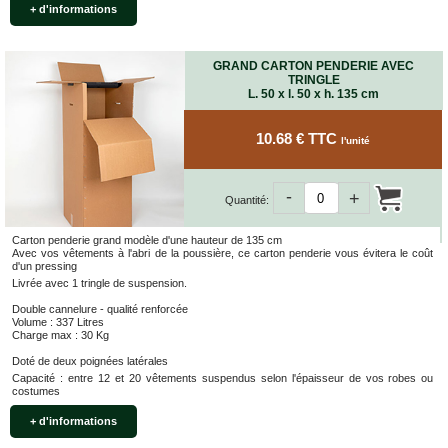
+ d'informations
GRAND CARTON PENDERIE AVEC
TRINGLE
L. 50 x l. 50 x h. 135 cm
10.68 € TTC
l'unité
-
+
Quantité:
Carton penderie grand modèle d'une hauteur de 135 cm
Avec vos vêtements à l'abri de la poussière, ce carton penderie vous évitera le coût
d'un pressing
Livrée avec 1 tringle de suspension.
Double cannelure - qualité renforcée
Volume : 337 Litres
Charge max : 30 Kg
Doté de deux poignées latérales
Capacité : entre 12 et 20 vêtements suspendus selon l'épaisseur de vos robes ou
costumes
+ d'informations