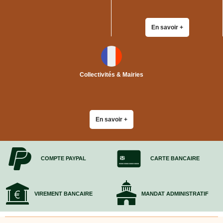
quincaillerie
Profilés,
En savoir +
Angles,
Manchons,
Chips
Croisillons
Vaisselles
Collectivités & Mairies
Films
Étirables
Cartons
ondulés,
Papiers
En savoir +
kraft,
Macules
COUVERTURES
COMPTE PAYPAL
CARTE BANCAIRE
Couvertures
Déménagement
Classiques
VIREMENT BANCAIRE
MANDAT ADMINISTRATIF
Couvertures
Déménagement
Tissées