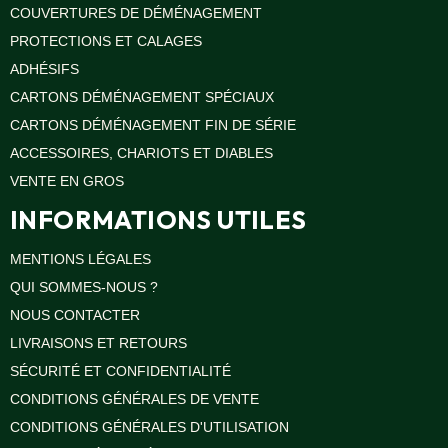
COUVERTURES DE DÉMÉNAGEMENT
VENTES
EN
PROTECTIONS ET CALAGES
GROS
ADHÉSIFS
CARTONS DÉMÉNAGEMENT SPÉCIAUX
PIÈCES
À
CARTONS DÉMÉNAGEMENT FIN DE SÉRIE
DÉMÉNAGER
ACCESSOIRES, CHARIOTS ET DIABLES
CHAMBRE
VENTE EN GROS
CUISINE
INFORMATIONS UTILES
SALON
MENTIONS LÉGALES
SALLE
DE
QUI SOMMES-NOUS ?
BAIN
NOUS CONTACTER
BUREAU
LIVRAISONS ET RETOURS
GARAGE
SÉCURITÉ ET CONFIDENTIALITÉ
CONDITIONS GÉNÉRALES DE VENTE
CONTACT
CONDITIONS GÉNÉRALES D'UTILISATION