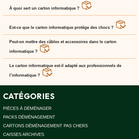
Bracelets
Caoutchouc
À quoi sert un carton informatique ?
Déménageurs
Le carton informatique est conçu pour transporter en
toute sécurité ordinateurs, imprimantes et
ADHÉSIFS
périphériques.
Est-ce que le carton informatique protège des chocs ?
ACCESSOIRES
Oui, le carton informatique est renforcé et peut être
complété avec des mousses ou du papier bulle.
Peut-on mettre des câbles et accessoires dans le carton
Sangles,
EcoCarton recommande l’ajout de protections
Tendeurs,
supplémentaires.
informatique ?
Ficelles
et
Oui, le carton informatique dispose de compartiments
Bracelets
adaptés pour regrouper câbles, claviers et souris.
Le carton informatique est-il adapté aux professionnels de
Chariots
l’informatique ?
de
Déménagement
Oui, le carton informatique est utilisé aussi bien par les
particuliers que par les sociétés de services IT.
Cadenas
CATÉGORIES
Couteaux
sécurité
PIÈCES À DÉMÉNAGER
et
cutters
PACKS DÉMÉNAGEMENT
PRODUITS
CARTONS DÉMÉNAGEMENT PAS CHERS
D'EXPÉDITION
CAISSES ARCHIVES