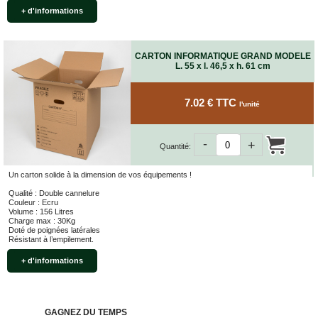
ET
+ d'informations
BOÎTES
ARCHIVES
CARTONS
CARTON INFORMATIQUE GRAND MODELE
SPÉCIAUX
L. 55 x l. 46,5 x h. 61 cm
Cartons
Barrels
7.02 € TTC
l'unité
Cartons
Base
Carrée
-
+
Quantité:
Cartons
Base
Un carton solide à la dimension de vos équipements !
Rectangulaire
Qualité : Double cannelure
Cartons
Couleur : Ecru
Télescopiques
Volume : 156 Litres
Charge max : 30Kg
Doté de poignées latérales
FIN
Résistant à l’empilement.
DE
SÉRIE
+ d'informations
CARTONS
D'EXPÉDITION
GAGNEZ DU TEMPS