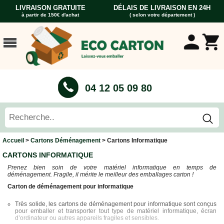
LIVRAISON GRATUITE
DÉLAIS DE LIVRAISON EN 24H
à partir de 150€ d'achat
( selon votre département )
ACCUEIL
CARTONS
DÉMÉNAGEMENT
CARTONS
04 12 05 09 80
Cartons
Livre
Cartons
Standard
Caisses
Accueil
>
Cartons Déménagement
> Cartons Informatique
Penderie
CARTONS INFORMATIQUE
Cartons
Prenez bien soin de votre matériel informatique en temps de
Vaisselle
déménagement. Fragile, il mérite le meilleur des emballages carton !
Cartons
Carton de déménagement pour informatique
Informatique
Très solide, les cartons de déménagement pour informatique sont conçus
Cartons
pour emballer et transporter tout type de matériel informatique, écran
Tableau
d’ordinateur ou autres appareils fragiles et sensibles.
et