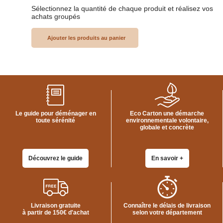
FOURNITURES
Sélectionnez la quantité de chaque produit et réalisez vos
DÉMÉNAGEMENT
achats groupés
PROTECTIONS
ET
CALAGES
Films
Bulles
Films
Mousse
Films
Le guide pour déménager en
Eco Carton une démarche
Bulles
toute sérénité
environnementale volontaire,
Kraft
globale et concrète
Pochettes
bulles
Découvrez le guide
En savoir +
Housses
de
Protection
Sac
fourre-
tout,
Livraison gratuite
Connaître le délais de livraison
à partir de 150€ d'achat
selon votre département
sachet
à