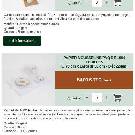
-
+
Quantité:
Carton extensible bi ondulé à PH neutre, biodégradable et recyclable pour objets
fragiles. Antichoc, anti glissement, anti vibration et anti secousses.
Matière : Carton à ondes sinusoïdales
Qualité : 92 g/m²
Couleur : Brun ou marron
+ d'informations
PAPIER MOUSSELINE PAQ DE 1000
FEUILLES
L. 75 cm x Largeur 50 cm - Qlé: 22g/m²
54.00 € TTC
l'unité
-
+
Quantité:
Paquet de 1000 feuilles de papier mousseline ou plus communément appelé papier de
soie. Sans chlore et sans acide (PH neutre) le papier de soie est idéal pour protéger
des objets précieux des rayures et des salissures.
Qualité: 22 g/m²
Couleur: Blanc
Colisage: 1000 Feuilles