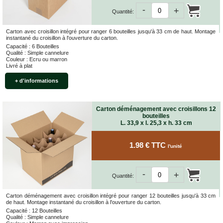
quincaillerie
-
+
Quantité:
Profilés,
Angles,
Carton avec croisillon intégré pour ranger 6 bouteilles jusqu'à 33 cm de haut. Montage
Manchons,
instantané du croisillon à l'ouverture du carton.
Chips
Capacité : 6 Bouteilles
Qualité : Simple cannelure
Croisillons
Couleur : Ecru ou marron
Livré à plat
Vaisselles
Films
+ d'informations
Étirables
Cartons
Carton déménagement avec croisillons 12
ondulés,
bouteilles
Papiers
L. 33,9 x l. 25,3 x h. 33 cm
kraft,
Macules
1.98 € TTC
l'unité
COUVERTURES
Couvertures
-
+
Déménagement
Quantité:
Classiques
Carton déménagement avec croisillon intégré pour ranger 12 bouteilles jusqu'à 33 cm
Couvertures
de haut. Montage instantané du croisillon à l'ouverture du carton.
Déménagement
Capacité : 12 Bouteilles
Tissées
Qualité : Simple cannelure