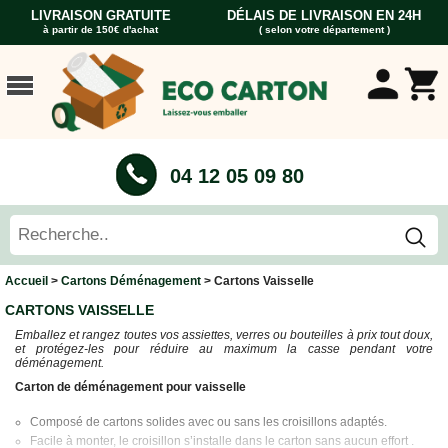
LIVRAISON GRATUITE
DÉLAIS DE LIVRAISON EN 24H
à partir de 150€ d'achat
( selon votre département )
ACCUEIL
CARTONS
DÉMÉNAGEMENT
CARTONS
04 12 05 09 80
Cartons
Livre
Cartons
Standard
Caisses
Accueil
>
Cartons Déménagement
> Cartons Vaisselle
Penderie
CARTONS VAISSELLE
Cartons
Emballez et rangez toutes vos assiettes, verres ou bouteilles à prix tout doux,
Vaisselle
et protégez-les pour réduire au maximum la casse pendant votre
déménagement.
Cartons
Informatique
Carton de déménagement pour vaisselle
Cartons
Composé de cartons solides avec ou sans les croisillons adaptés.
Tableau
Facile à monter, le croisillon s’installe dans le carton sans aucun effort .
et