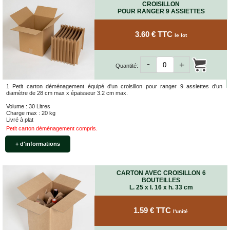
FOURNITURES
CROISILLON
POUR RANGER 9 ASSIETTES
DÉMÉNAGEMENT
PROTECTIONS
3.60 € TTC
le lot
ET
CALAGES
-
Films
+
Quantité:
Bulles
Films
1 Petit carton déménagement équipé d'un croisillon pour ranger 9 assiettes d'un
diamètre de 28 cm max x épaisseur 3.2 cm max.
Mousse
Volume : 30 Litres
Films
Charge max : 20 kg
Bulles
Livré à plat
Kraft
Petit carton déménagement compris.
Pochettes
+ d'informations
bulles
Housses
de
CARTON AVEC CROISILLON 6
Protection
BOUTEILLES
L. 25 x l. 16 x h. 33 cm
Sac
fourre-
1.59 € TTC
tout,
l'unité
sachet
à