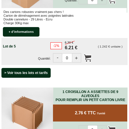
+
Quantité:
Des cartons robustes vraiment pas chers !
Carton de déménagement avec poignées latérales
Double cannelure - 29 Litres - Ecru
Charge 30Kg max
+ d'informations
6.30 €
-1%
Lot de 5
( 1.242 € unitaire )
6.21 €
-
+
Quantité:
> Voir tous les lots et tarifs
1 CROISILLON A ASSIETTES DE 9
ALVEOLES
POUR REMPLIR UN PETIT CARTON LIVRE
2.76 € TTC
l'unité