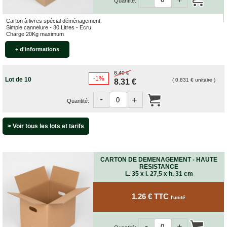
+
Quantité:
Carton à livres spécial déménagement.
Simple cannelure - 30 Litres - Ecru.
Charge 20Kg maximum
+ d'informations
8.40 €
-1%
Lot de 10
( 0.831 € unitaire )
8.31 €
-
+
Quantité:
> Voir tous les lots et tarifs
CARTON DE DEMENAGEMENT - HAUTE
RESISTANCE
L. 35 x l. 27,5 x h. 31 cm
1.26 € TTC
l'unité
-