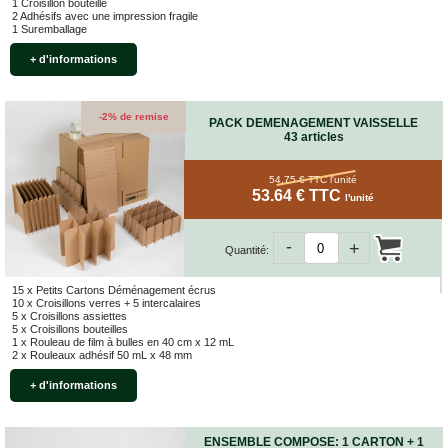
ET
1 Croisillon bouteille
BOÎTES
2 Adhésifs avec une impression fragile
1 Suremballage
ARCHIVES
+ d'informations
CARTONS
SPÉCIAUX
Cartons
-2% de remise
PACK DEMENAGEMENT VAISSELLE
Barrels
43 articles
Cartons
Base
54.75 € TTC
l'unité
Carrée
53.64 € TTC
l'unité
Cartons
Base
-
+
Quantité:
Rectangulaire
Cartons
15 x Petits Cartons Déménagement écrus
Télescopiques
10 x Croisillons verres + 5 intercalaires
5 x Croisillons assiettes
FIN
5 x Croisillons bouteilles
1 x Rouleau de film à bulles en 40 cm x 12 mL
DE
2 x Rouleaux adhésif 50 mL x 48 mm
SÉRIE
+ d'informations
CARTONS
D'EXPÉDITION
ENSEMBLE COMPOSE: 1 CARTON + 1