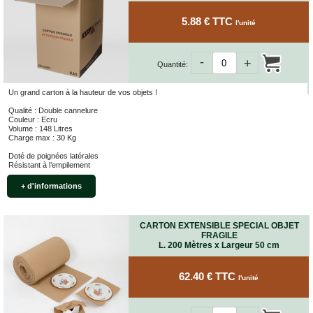
5.88 € TTC
l'unité
-
+
Quantité:
Un grand carton à la hauteur de vos objets !
Qualité : Double cannelure
Couleur : Ecru
Volume : 148 Litres
Charge max : 30 Kg
Doté de poignées latérales
Résistant à l’empilement
+ d'informations
CARTON EXTENSIBLE SPECIAL OBJET
FRAGILE
L. 200 Mètres x Largeur 50 cm
62.40 € TTC
l'unité