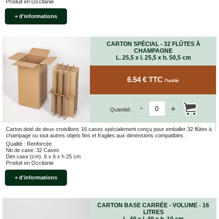
Produit en Occitanie
+ d'informations
CARTON SPÉCIAL - 32 FLÛTES À
CHAMPAGNE
L. 25,5 x l. 25,5 x h. 50,5 cm
6.54 € TTC
l'unité
-
+
Quantité:
Carton doté de deux croisillons 16 cases spécialement conçu pour emballer 32 flûtes à
champage ou tout autres objets fins et fragiles aux dimensions compatibles.
Qualité : Renforcée
Nb de case: 32 Cases
Dim case (cm): 6 x 6 x h 25 cm
Produit en Occitanie
+ d'informations
CARTON BASE CARRÉE - VOLUME - 16
LITRES