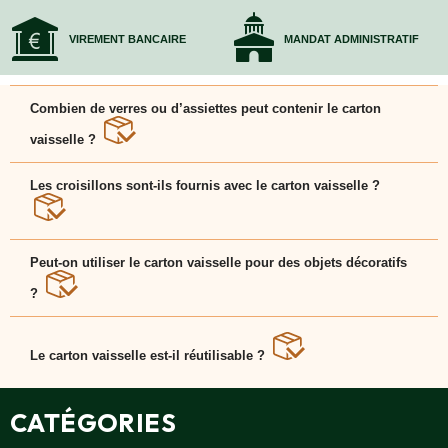
VIREMENT BANCAIRE
MANDAT ADMINISTRATIF
Combien de verres ou d’assiettes peut contenir le carton
vaisselle ?
Grâce aux croisillons, le carton vaisselle peut accueillir
jusqu’à 48 verres ou 12 à 24 assiettes selon leur taille.
Les croisillons sont-ils fournis avec le carton vaisselle ?
Oui, les croisillons sont inclus et permettent de
maintenir chaque pièce séparée dans le carton
Peut-on utiliser le carton vaisselle pour des objets décoratifs
vaisselle.
?
Oui, le carton vaisselle convient aussi aux bibelots,
bols ou objets fragiles de petite taille.
Le carton vaisselle est-il réutilisable ?
Oui, tant que les croisillons restent intacts, le carton
vaisselle peut servir plusieurs fois. Chez EcoCarton,
nous proposons des modèles robustes.
CATÉGORIES