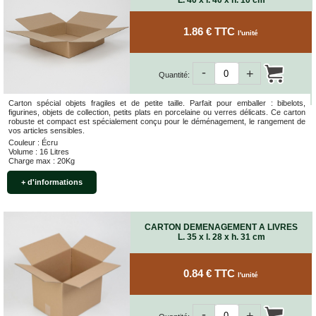
L. 40 x l. 40 x h. 10 cm
1.86 € TTC
l'unité
-
+
Quantité:
Carton spécial objets fragiles et de petite taille. Parfait pour emballer : bibelots,
figurines, objets de collection, petits plats en porcelaine ou verres délicats. Ce carton
robuste et compact est spécialement conçu pour le déménagement, le rangement de
vos articles sensibles.
Couleur : Écru
Volume : 16 Litres
Charge max : 20Kg
+ d'informations
CARTON DEMENAGEMENT A LIVRES
L. 35 x l. 28 x h. 31 cm
0.84 € TTC
l'unité
-