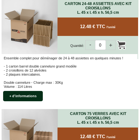
CARTON 24-48 ASSIETTES AVEC KIT
CROISILLONS
L. 45 x l. 45 x h. 56,5 cm
12.48 € TTC
l'unité
-
+
Quantité:
Ensemble complet pour déménager de 24 à 48 assiettes en quelques minutes !
- 1 carton barrel double cannelure grand modèle
- 2 croisillons de 12 alvéoles
- 2 plaques intercalaires.
Double cannelure - Charge max : 30Kg
Volume : 114 Litres
+ d'informations
CARTON 75 VERRES AVEC KIT
CROISILLONS
L. 45 x l. 45 x h. 56,5 cm
12.48 € TTC
l'unité