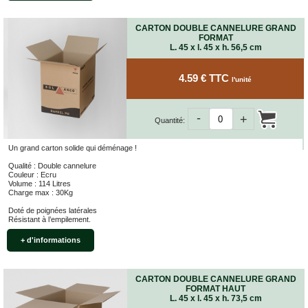
CARTON DOUBLE CANNELURE GRAND
FORMAT
L. 45 x l. 45 x h. 56,5 cm
4.59 € TTC
l'unité
-
+
Quantité:
Un grand carton solide qui déménage !
Qualité : Double cannelure
Couleur : Ecru
Volume : 114 Litres
Charge max : 30Kg
Doté de poignées latérales
Résistant à l’empilement.
+ d'informations
CARTON DOUBLE CANNELURE GRAND
FORMAT HAUT
L. 45 x l. 45 x h. 73,5 cm