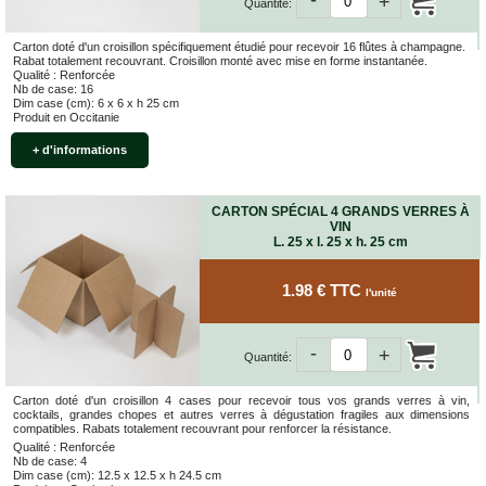
+
Quantité:
Carton doté d'un croisillon spécifiquement étudié pour recevoir 16 flûtes à champagne.
Rabat totalement recouvrant. Croisillon monté avec mise en forme instantanée.
Qualité : Renforcée
Nb de case: 16
Dim case (cm): 6 x 6 x h 25 cm
Produit en Occitanie
+ d'informations
CARTON SPÉCIAL 4 GRANDS VERRES À
VIN
L. 25 x l. 25 x h. 25 cm
1.98 € TTC
l'unité
-
+
Quantité:
Carton doté d'un croisillon 4 cases pour recevoir tous vos grands verres à vin,
cocktails, grandes chopes et autres verres à dégustation fragiles aux dimensions
compatibles. Rabats totalement recouvrant pour renforcer la résistance.
Qualité : Renforcée
Nb de case: 4
Dim case (cm): 12.5 x 12.5 x h 24.5 cm