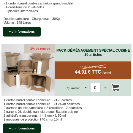
- 1 carton barrel double cannelure grand modèle
- 4 croisillons de 25 alvéoles
- 3 plaques intercalaires.
Double cannelure - Charge max : 30Kg
Volume : 148 Litres
+ d'informations
-2% de remise
PACK DÉMÉNAGEMENT SPÉCIAL CUISINE
10 articles
45.84 € TTC
l'unité
44.91 € TTC
l'unité
-
+
Quantité:
1 carton barrel double cannelure + kit 75 verres
1 carton barrel double cannelure + kit 24/48 assiettes
2 cartons double cannelure + 2 croisillons 12 bouteilles
2 cartons XL double cannelure pour Batterie cuisine
2 adhésifs transparents : l 4,8 cm x L 50 ml
2 mousses de protection l 40 cm x 10 ml
+ d'informations