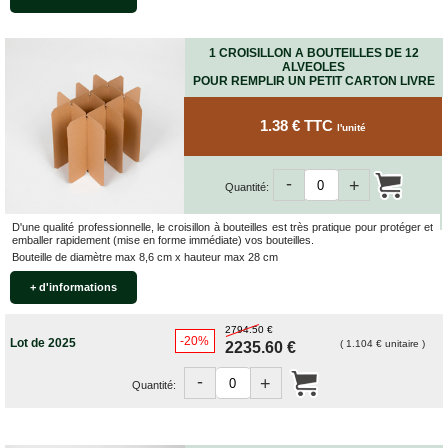
1 CROISILLON A BOUTEILLES DE 12
ALVEOLES
POUR REMPLIR UN PETIT CARTON LIVRE
1.38 € TTC
l'unité
-
+
Quantité:
D'une qualité professionnelle, le croisillon à bouteilles est très pratique pour protéger et
emballer rapidement (mise en forme immédiate) vos bouteilles.
Bouteille de diamètre max 8,6 cm x hauteur max 28 cm
+ d'informations
2794.50 €
-20%
Lot de 2025
( 1.104 € unitaire )
2235.60 €
-
+
Quantité: