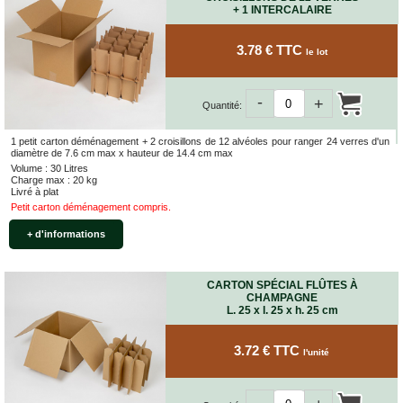
+ 1 INTERCALAIRE
VENTES
EN
GROS
3.78 € TTC
le lot
PIÈCES
-
À
+
Quantité:
DÉMÉNAGER
1 petit carton déménagement + 2 croisillons de 12 alvéoles pour ranger 24 verres d'un
CHAMBRE
diamètre de 7.6 cm max x hauteur de 14.4 cm max
Volume : 30 Litres
CUISINE
Charge max : 20 kg
Livré à plat
SALON
Petit carton déménagement compris.
+ d'informations
SALLE
DE
BAIN
CARTON SPÉCIAL FLÛTES À
BUREAU
CHAMPAGNE
L. 25 x l. 25 x h. 25 cm
GARAGE
3.72 € TTC
l'unité
CONTACT
-