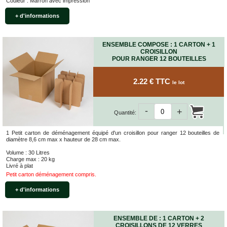
Couleur : Marron avec impression
Bracelets
Caoutchouc
+ d'informations
Déménageurs
ADHÉSIFS
ENSEMBLE COMPOSE : 1 CARTON + 1
CROISILLON
ACCESSOIRES
POUR RANGER 12 BOUTEILLES
Sangles,
Tendeurs,
2.22 € TTC
le lot
Ficelles
et
Bracelets
-
+
Quantité:
Chariots
de
1 Petit carton de déménagement équipé d'un croisillon pour ranger 12 bouteilles de
Déménagement
diamètre 8,6 cm max x hauteur de 28 cm max.
Cadenas
Volume : 30 Litres
Charge max : 20 kg
Couteaux
Livré à plat
sécurité
Petit carton déménagement compris.
et
cutters
+ d'informations
PRODUITS
D'EXPÉDITION
ENSEMBLE DE : 1 CARTON + 2
CROISILLONS DE 12 VERRES