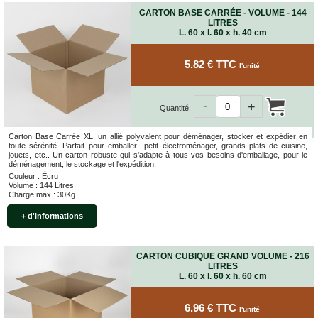
CARTON BASE CARRÉE - VOLUME - 144
LITRES
L. 60 x l. 60 x h. 40 cm
5.82 € TTC
l'unité
-
+
Quantité:
Carton Base Carrée XL, un allié polyvalent pour déménager, stocker et expédier en
toute sérénité. Parfait pour emballer petit électroménager, grands plats de cuisine,
jouets, etc.. Un carton robuste qui s'adapte à tous vos besoins d'emballage, pour le
déménagement, le stockage et l'expédition.
Couleur : Écru
Volume : 144 Litres
Charge max : 30Kg
+ d'informations
CARTON CUBIQUE GRAND VOLUME - 216
LITRES
L. 60 x l. 60 x h. 60 cm
6.96 € TTC
l'unité