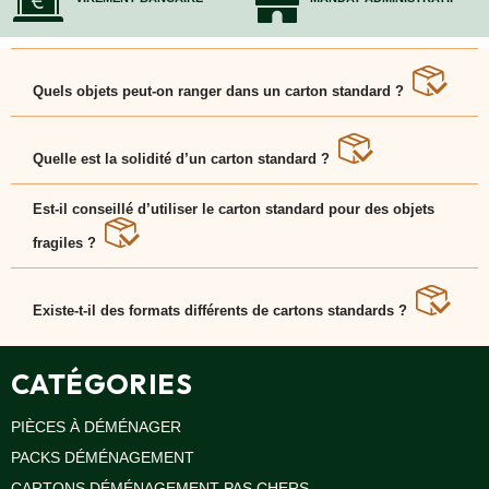
Quels objets peut-on ranger dans un carton standard ?
Le carton standard convient au linge, jouets, ustensiles
de cuisine, vêtements pliés ou objets du quotidien.
Quelle est la solidité d’un carton standard ?
Le carton standard peut supporter entre 15 et 30 kg,
selon sa taille et sa cannelure.
Est-il conseillé d’utiliser le carton standard pour des objets
fragiles ?
Oui, à condition d’ajouter du papier bulle ou du calage
pour protéger le carto standard. EcoCarton
recommande l’ajout de protections adaptées.
Existe-t-il des formats différents de cartons standards ?
Oui, plusieurs dimensions de cartons standards sont
disponibles pour s’adapter aux besoins de chaque
déménagement.
CATÉGORIES
PIÈCES À DÉMÉNAGER
PACKS DÉMÉNAGEMENT
CARTONS DÉMÉNAGEMENT PAS CHERS