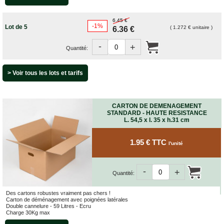
FOURNITURES
DÉMÉNAGEMENT
6.45 €
-1%
Lot de 5
( 1.272 € unitaire )
6.36 €
PROTECTIONS
ET
-
CALAGES
+
Quantité:
Films
Bulles
> Voir tous les lots et tarifs
Films
Mousse
CARTON DE DEMENAGEMENT
Films
STANDARD - HAUTE RESISTANCE
Bulles
L. 54,5 x l. 35 x h.31 cm
Kraft
Pochettes
1.95 € TTC
l'unité
bulles
Housses
de
-
+
Quantité:
Protection
Sac
Des cartons robustes vraiment pas chers !
fourre-
Carton de déménagement avec poignées latérales
tout,
Double cannelure - 59 Litres - Ecru
Charge 30Kg max
sachet
à