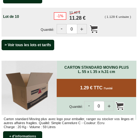
ET
BOÎTES
ARCHIVES
11.40 €
-1%
Lot de 10
( 1.128 € unitaire )
11.28 €
CARTONS
SPÉCIAUX
-
+
Quantité:
Cartons
Barrels
> Voir tous les lots et tarifs
Cartons
Base
Carrée
CARTON STANDARD MOVING PLUS
Cartons
L. 55 x l. 35 x h.31 cm
Base
Rectangulaire
Cartons
1.29 € TTC
l'unité
Télescopiques
FIN
-
+
DE
Quantité:
SÉRIE
Carton standard Moving plus avec logo pour emballer, ranger ou stocker vos linges et
CARTONS
autres affaires fragiles. Qualité: Simple Cannelure C - Couleur: Ecru
D'EXPÉDITION
Charge : 20 Kg - Volume : 59 Litres
+ d'informations