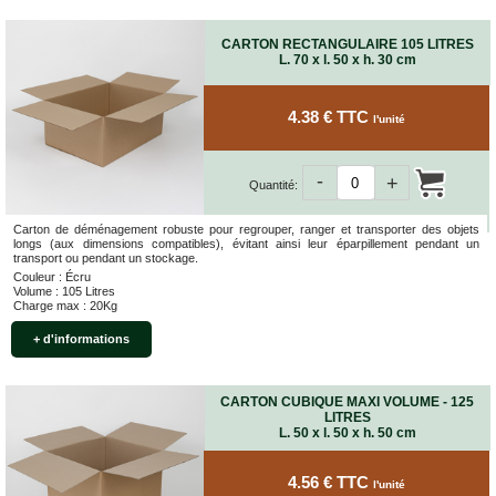
VENTES
EN
CARTON RECTANGULAIRE 105 LITRES
GROS
L. 70 x l. 50 x h. 30 cm
PIÈCES
4.38 € TTC
l'unité
À
DÉMÉNAGER
-
CHAMBRE
+
Quantité:
CUISINE
Carton de déménagement robuste pour regrouper, ranger et transporter des objets
longs (aux dimensions compatibles), évitant ainsi leur éparpillement pendant un
SALON
transport ou pendant un stockage.
Couleur : Écru
SALLE
Volume : 105 Litres
Charge max : 20Kg
DE
BAIN
+ d'informations
BUREAU
GARAGE
CARTON CUBIQUE MAXI VOLUME - 125
LITRES
L. 50 x l. 50 x h. 50 cm
CONTACT
4.56 € TTC
l'unité