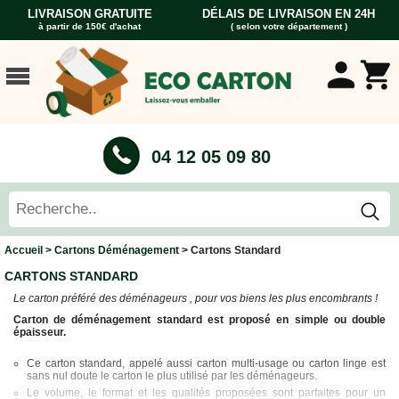
LIVRAISON GRATUITE
DÉLAIS DE LIVRAISON EN 24H
à partir de 150€ d'achat
( selon votre département )
ACCUEIL
CARTONS
DÉMÉNAGEMENT
CARTONS
04 12 05 09 80
Cartons
Livre
Cartons
Standard
Caisses
Accueil
>
Cartons Déménagement
> Cartons Standard
Penderie
CARTONS STANDARD
Cartons
Le carton préféré des déménageurs , pour vos biens les plus encombrants !
Vaisselle
Carton de déménagement standard est proposé en simple ou double
Cartons
épaisseur.
Informatique
Ce carton standard, appelé aussi carton multi-usage ou carton linge est
Cartons
sans nul doute le carton le plus utilisé par les déménageurs.
Tableau
Le volume, le format et les qualités proposées sont parfaites pour un
et