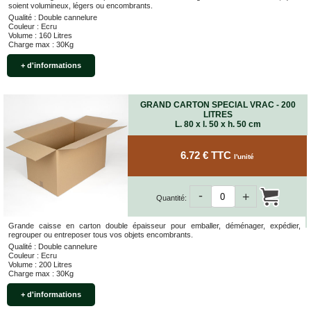
soient volumineux, légers ou encombrants.
Qualité : Double cannelure
Couleur : Ecru
Volume : 160 Litres
Charge max : 30Kg
+ d'informations
GRAND CARTON SPECIAL VRAC - 200
LITRES
L. 80 x l. 50 x h. 50 cm
6.72 € TTC
l'unité
-
+
Quantité:
Grande caisse en carton double épaisseur pour emballer, déménager, expédier,
regrouper ou entreposer tous vos objets encombrants.
Qualité : Double cannelure
Couleur : Ecru
Volume : 200 Litres
Charge max : 30Kg
+ d'informations