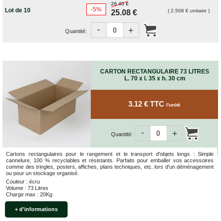
26.40 €
Bracelets
-5%
Lot de 10
( 2.508 € unitaire )
25.08 €
Caoutchouc
Déménageurs
-
+
Quantité:
ADHÉSIFS
ACCESSOIRES
Sangles,
CARTON RECTANGULAIRE 73 LITRES
Tendeurs,
L. 70 x l. 35 x h. 30 cm
Ficelles
et
Bracelets
3.12 € TTC
l'unité
Chariots
de
Déménagement
-
+
Quantité:
Cadenas
Cartons rectangulaires pour le rangement et le transport d'objets longs : Simple
Couteaux
cannelure, 100 % recyclables et résistants. Parfaits pour emballer vos accessoires
sécurité
comme des tringles, posters, affiches, plans techniques, etc. lors d'un déménagement
ou pour un stockage organisé.
et
Couleur : écru
cutters
Volume : 73 Litres
Charge max : 20Kg
PRODUITS
D'EXPÉDITION
+ d'informations