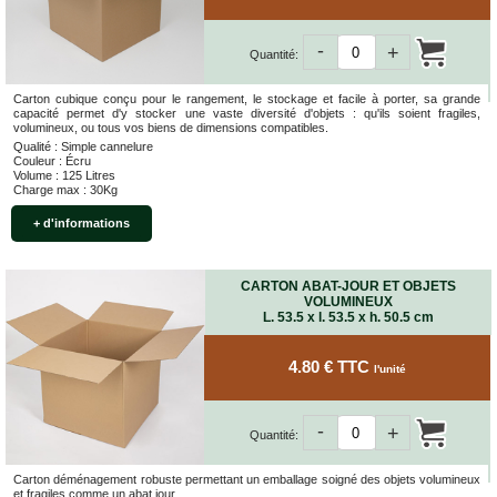
-
+
Quantité:
Carton cubique conçu pour le rangement, le stockage et facile à porter, sa grande
capacité permet d'y stocker une vaste diversité d'objets : qu'ils soient fragiles,
volumineux, ou tous vos biens de dimensions compatibles.
Qualité : Simple cannelure
Couleur : Écru
Volume : 125 Litres
Charge max : 30Kg
+ d'informations
CARTON ABAT-JOUR ET OBJETS
VOLUMINEUX
L. 53.5 x l. 53.5 x h. 50.5 cm
4.80 € TTC
l'unité
-
+
Quantité:
Carton déménagement robuste permettant un emballage soigné des objets volumineux
et fragiles comme un abat jour.