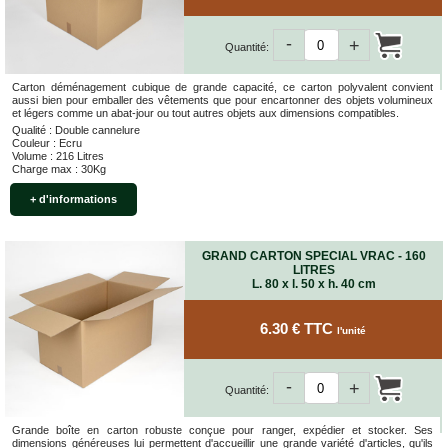
-
+
Quantité:
Carton déménagement cubique de grande capacité, ce carton polyvalent convient
aussi bien pour emballer des vêtements que pour encartonner des objets volumineux
et légers comme un abat-jour ou tout autres objets aux dimensions compatibles.
Qualité : Double cannelure
Couleur : Ecru
Volume : 216 Litres
Charge max : 30Kg
+ d'informations
GRAND CARTON SPECIAL VRAC - 160
LITRES
L. 80 x l. 50 x h. 40 cm
6.30 € TTC
l'unité
-
+
Quantité:
Grande boîte en carton robuste conçue pour ranger, expédier et stocker. Ses
dimensions généreuses lui permettent d'accueillir une grande variété d'articles, qu'ils