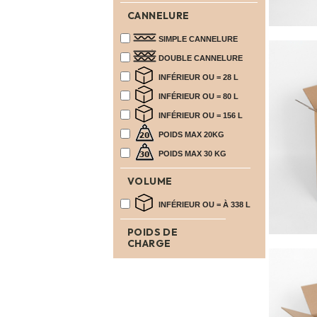
VENTES
EN
CANNELURE
GROS
SIMPLE CANNELURE
PIÈCES
DOUBLE CANNELURE
À
INFÉRIEUR OU = 28 L
DÉMÉNAGER
INFÉRIEUR OU = 80 L
CHAMBRE
INFÉRIEUR OU = 156 L
CUISINE
POIDS MAX 20KG
SALON
POIDS MAX 30 KG
SALLE
VOLUME
DE
BAIN
INFÉRIEUR OU = À 338 L
BUREAU
POIDS DE
CHARGE
GARAGE
CONTACT