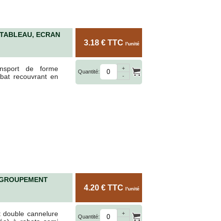
TABLEAU, ECRAN
3.18 € TTC
l'unité
nsport de forme
+
Quantité:
abat recouvrant en
-
EGROUPEMENT
4.20 € TTC
l'unité
t double cannelure
+
Quantité:
-