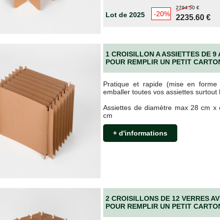
souci !
2794.50 €
res
à
Nantes, Saint-Nazaire, Angers, Le Mans, Cholet
et dans tout
-20%
Lot de 2025
2235.60 €
in
et
emballée dans des cartons résistants
pour garantir un trans
es
transporteurs fiables
, disposant d’agences locales pour assurer
1 CROISILLON A ASSIETTES DE 9
POUR REMPLIR UN PETIT CARTO
Pratique et rapide (mise en forme 
OUR TOUS
emballer toutes vos assiettes surtout l
Assiettes de diamètre max 28 cm x 
 est accessible à tous !
cm
ures d’emballage
sont proposés à des
prix discount
tout en mainte
+ d'informations
 pouvez
le retourner facilement
selon nos conditions (voir sur le site).
uellement réservés aux professionnels !
 CHOISIR VOS CARTONS ?
2 CROISILLONS DE 12 VERRES A
POUR REMPLIR UN PETIT CARTO
 disposition pour vous aider à sélectionner les
cartons adaptés à 