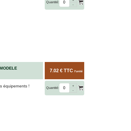
Quantité:
-
 MODELE
7.02 € TTC
l'unité
os équipements !
+
Quantité:
-