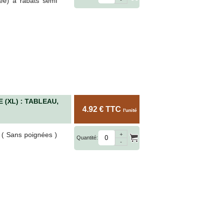
ée) à rabats semi
(XL) : TABLEAU,
4.92 € TTC
l'unité
 ( Sans poignées )
+
Quantité:
-