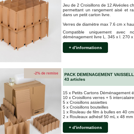
Jeu de 2 Croisillons de 12 Alvéoles c
il
, du lundi au samedi, pour obtenir un accompagnement personnalis
permettant un rangement aisé et ra
dans un petit carton livre.
Verres de diamètre max 7.6 cm x ha
NS POUR DÉMÉNAGER ÉCO-RESPONSABLES
Compatible uniquement avec not
déménagement livre L. 345 x l. 270 
e papier recyclé
et sont
100 % recyclables
.
+ d'informations
on
écologique, durable et économique
pour votre déménagement.
le
, avec des emballages robustes et respectueux de l’environnement.
-2% de remise
EZ EN TOUTE CONFIANCE AVEC ECOCARTO
PACK DEMENAGEMENT VAISSEL
43 articles
15 x Petits Cartons Déménagement é
articuliers et professionnels de
Nantes et de la Loire-Atlantique
d
10 x Croisillons verres + 5 intercalair
5 x Croisillons assiettes
5 x Croisillons bouteilles
r
en ligne dès aujourd’hui et recevez-les
sous 48 heures
, à domicile o
1 x Rouleau de film à bulles en 40 c
2 x Rouleaux adhésif 50 mL x 48 mm
ple, rapide et économique !
+ d'informations