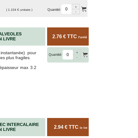
+
e la
Quantité:
( 1.104 € unitaire )
-
port
 des
 ALVEOLES
2.76 € TTC
l'unité
N LIVRE
instantanée) pour
+
Quantité:
es plus fragiles.
-
épaisseur max 3.2
nant
VEC INTERCALAIRE
2.94 € TTC
le lot
N LIVRE
vos