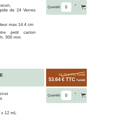
hacun,
+
é et
Quantité:
pide de 24 Verres
-
uteur max 14.4 cm
re petit carton
x h. 300 mm
N
LE
54.75 € TTC
l'unité
53.64 € TTC
l'unité
crus
+
Quantité:
ans
es
-
u en
m x 12 mL