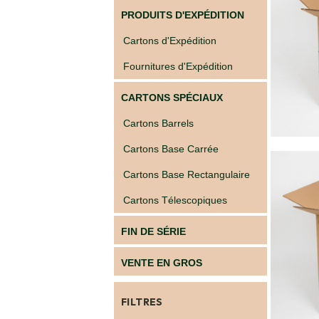
Caoutchouc
PRODUITS D'EXPÉDITION
Déménageurs
Cartons d'Expédition
ADHÉSIFS
Fournitures d'Expédition
ACCESSOIRES
Sangles,
CARTONS SPÉCIAUX
Tendeurs,
Ficelles
Cartons Barrels
et
Bracelets
Cartons Base Carrée
Chariots
de
Cartons Base Rectangulaire
Déménagement
Cadenas
Cartons Télescopiques
Couteaux
sécurité
FIN DE SÉRIE
et
cutters
VENTE EN GROS
PRODUITS
D'EXPÉDITION
FILTRES