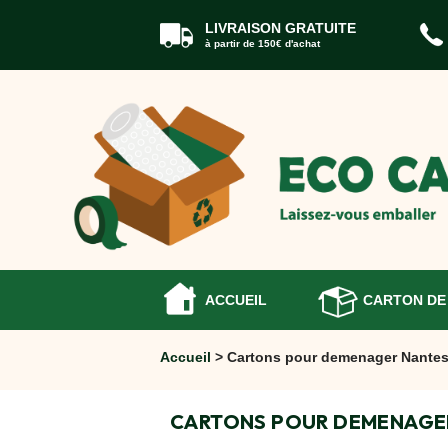
LIVRAISON GRATUITE
à partir de 150€ d'achat
ACCUEIL
CARTONS
DÉMÉNAGEMENT
CARTONS
Cartons
Livre
Cartons
Standard
Caisses
Penderie
ACCUEIL
CARTON DE
Cartons
Vaisselle
Accueil
> Cartons pour demenager Nantes
Cartons
Informatique
Cartons
CARTONS POUR DEMENAGE
Tableau
et