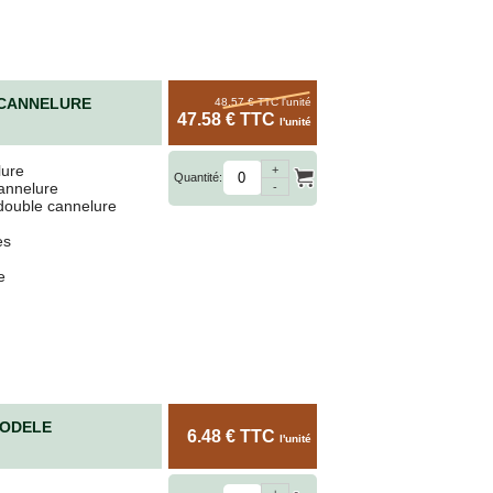
CANNELURE
48.57 € TTC
l'unité
47.58 € TTC
l'unité
lure
+
Quantité:
cannelure
-
 double cannelure
es
e
MODELE
6.48 € TTC
l'unité
+