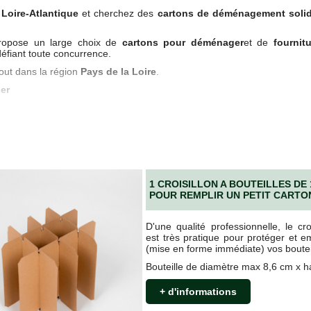
e
Loire-Atlantique
et cherchez des
cartons de déménagement solid
opose un large choix de
cartons pour déménager
et de
fournit
défiant toute concurrence.
out dans la région
Pays de la Loire
.
er
s,
EcoCarton
vous aide à
déménager en toute sérénité
grâce à 
elure,
crans plats,
ets fragiles,
1 CROISILLON A BOUTEILLES DE
pier mousseline
,
POUR REMPLIR UN PETIT CARTO
ménageurs
et
adhésifs pro
.
D'une qualité professionnelle, le croi
 professionnels du déménagement
et garantissent
solidité et fiabi
est très pratique pour protéger et e
(mise en forme immédiate) vos boutei
Bouteille de diamètre max 8,6 cm x 
NANTES ET DANS LES PAYS DE LA LOIRE
+ d'informations