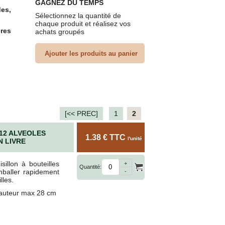
GAGNEZ DU TEMPS
es,
Sélectionnez la quantité de
chaque produit et réalisez vos
ures
achats groupés
une
[<< PREC]
1
2
 12 ALVEOLES
1.38 € TTC
l'unité
N LIVRE
sillon à bouteilles
lité
+
Quantité:
mballer rapidement
-
lles.
hauteur max 28 cm