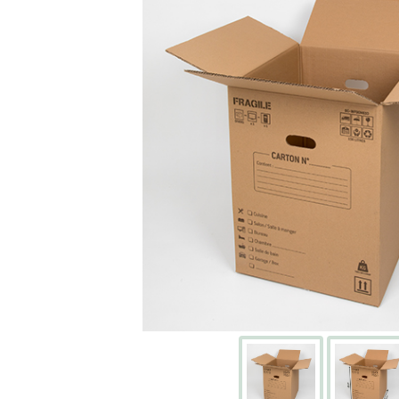
Écran
Kits
cartons
avec
adhésifs
Boites
à
chaussures
PACKS
DÉMÉNAGEMENT
Pack
déménagement
tout-
en-
un
Pack
déménagement
du
T1
au
T5
CAISSES
ET