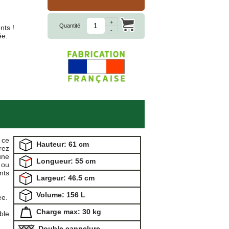
+
Quantité
nts !
-
ée.
 ce
Hauteur: 61 cm
rez
une
Longueur: 55 cm
 ou
nts
Largeur: 46.5 cm
Volume: 156 L
ée.
Charge max: 30 kg
ble
Double cannelure