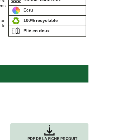
era
ens
Ecru
100% recyclable
 un
 le
Plié en deux
PDF DE LA FICHE PRODUIT