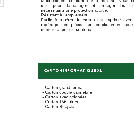
Multi-usages: ce carton très résistant vous s
utile pour déménager et protéger les bi
nécessitants une protection accrue.
Résistant à l’empilement
Facile à repérer: le carton est imprimé avec
repérage des pièces, un emplacement pour
numéro et pour le contenu.
CARTON INFORMATIQUE XL
- Carton grand format
- Carton double cannelure
- Carton avec poignées
- Carton 156 Litres
- Carton Recyclé