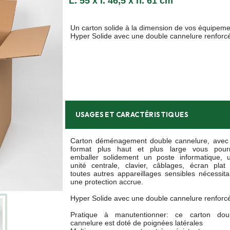
L. 55 x l. 46,5 x h. 61 cm
Un carton solide à la dimension de vos équipeme
Hyper Solide avec une double cannelure renforc
USAGES ET CARACTÉRISTIQUES
Carton déménagement double cannelure, avec
format plus haut et plus large vous pour
emballer solidement un poste informatique, 
unité centrale, clavier, câblages, écran plat
toutes autres appareillages sensibles nécessita
une protection accrue.
Hyper Solide avec une double cannelure renforc
Pratique à manutentionner: ce carton dou
cannelure est doté de poignées latérales