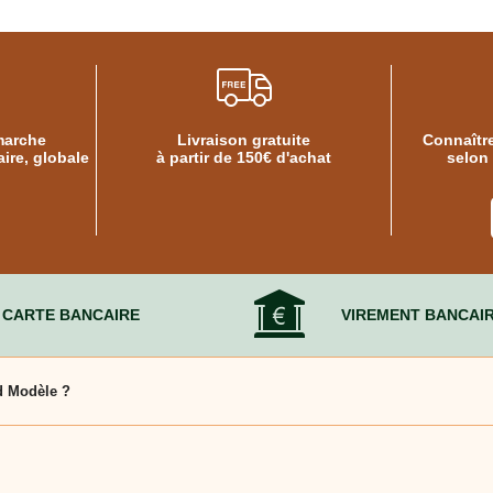
marche
Livraison gratuite
Connaître
ire, globale
à partir de 150€ d'achat
selon
CARTE BANCAIRE
VIREMENT BANCAI
nd Modèle ?
ou du matériel bureautique.