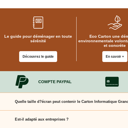
quincaillerie
Profilés,
Angles,
Manchons,
Chips
Croisillons
Vaisselles
Le guide pour déménager en toute
Eco Carton une dé
sérénité
environnementale volonta
Films
et concrète
Étirables
Cartons
Découvrez le guide
En savoir +
ondulés,
Papiers
kraft,
Macules
COMPTE PAYPAL
COUVERTURES
Couvertures
Déménagement
Quelle taille d?écran peut contenir le Carton Informatique Gra
Classiques
Couvertures
Ce carton EcoCarton accueille des écrans jusqu?à 27 pouces 
Déménagement
Tissées
Est-il adapté aux entreprises ?
Bracelets