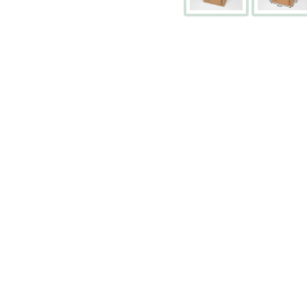
BOÎTES
ARCHIVES
CARTONS
SPÉCIAUX
Cartons
Barrels
Cartons
Base
Carrée
Cartons
Base
Rectangulaire
Cartons
Télescopiques
FIN
DE
SÉRIE
CARTONS
D'EXPÉDITION