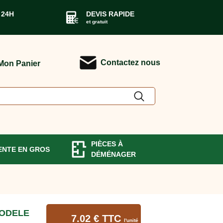
 24H
DEVIS RAPIDE
et gratuit
Contactez nous
Mon Panier
PIÈCES À
ENTE EN GROS
DÉMÉNAGER
MODELE
7.02 € TTC
l'unité