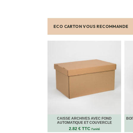
FOURNITURES
DÉMÉNAGEMENT
PROTECTIONS
ET
CALAGES
ECO CARTON VOUS RECOMMANDE
Films
Bulles
Films
Mousse
Films
Bulles
Kraft
Pochettes
bulles
Housses
de
Protection
Sac
fourre-
CAISSE ARCHIVES AVEC FOND
BOI
tout,
AUTOMATIQUE ET COUVERCLE
sachet
2.82 € TTC
à
l'unité