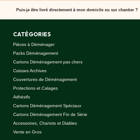
Oui, le Carton Informatique Grand Modèle est idéal pour les
Caoutchouc
Déménageurs
Puis-je être livré directement à mon domicile ou sur chantier ?
ADHÉSIFS
Oui, EcoCarton livre partout en France en 48 h.
ACCESSOIRES
CATÉGORIES
Sangles,
Tendeurs,
Pièces à Déménager
Ficelles
Packs Déménagement
et
Bracelets
Cartons Déménagement pas chers
Chariots
Caisses Archives
de
Déménagement
Couvertures de Déménagement
Cadenas
Protections et Calages
Couteaux
Adhésifs
sécurité
Cartons Déménagement Spéciaux
et
cutters
Cartons Déménagement Fin de Série
PRODUITS
Accessoires, Chariots et Diables
D'EXPÉDITION
Vente en Gros