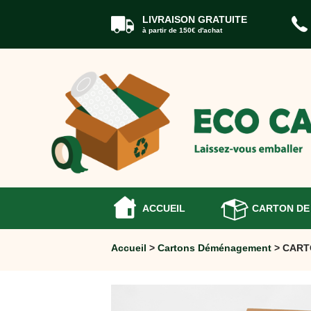
LIVRAISON GRATUITE
à partir de 150€ d'achat
ACCUEIL
CARTONS
DÉMÉNAGEMENT
CARTONS
Cartons
Livre
Cartons
Standard
Caisses
Penderie
ACCUEIL
CARTON DE
Cartons
Vaisselle
Accueil
>
Cartons Déménagement
> CART
Cartons
Informatique
Cartons
Tableau
et