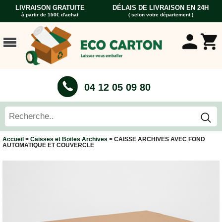
LIVRAISON GRATUITE
DÉLAIS DE LIVRAISON EN 24H
à partir de 150€ d'achat
( selon votre département )
ACCUEIL
CARTONS
DÉMÉNAGEMENT
CARTONS
04 12 05 09 80
Cartons
Livre
Cartons
Standard
Caisses
Accueil
>
Caisses et Boites Archives
> CAISSE ARCHIVES AVEC FOND
Penderie
AUTOMATIQUE ET COUVERCLE
Cartons
Vaisselle
Cartons
Informatique
Cartons
Tableau
et