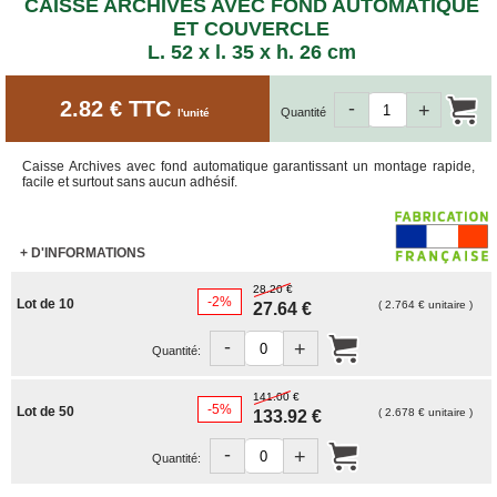
ET
CAISSE ARCHIVES AVEC FOND AUTOMATIQUE
BOÎTES
ET COUVERCLE
ARCHIVES
L. 52 x l. 35 x h. 26 cm
CARTONS
SPÉCIAUX
2.82 € TTC
-
+
Quantité
l'unité
Cartons
Barrels
Caisse Archives avec fond automatique garantissant un montage rapide,
Cartons
facile et surtout sans aucun adhésif.
Base
Carrée
Cartons
+ D'INFORMATIONS
Base
Rectangulaire
28.20 €
-2%
Lot de 10
( 2.764 € unitaire )
27.64 €
Cartons
Télescopiques
-
+
Quantité:
FIN
DE
141.00 €
SÉRIE
-5%
Lot de 50
( 2.678 € unitaire )
133.92 €
CARTONS
-
+
D'EXPÉDITION
Quantité: