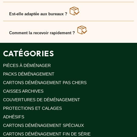
Ce modèle EcoCarton se monte instantanément sans
adhésif et offre un couvercle intégré pour une
fermeture sécurisée.
Est-elle adaptée aux bureaux ?
Oui, idéale pour le stockage de dossiers, factures ou
documents administratifs.
Comment la recevoir rapidement ?
Commandez dès maintenant et recevez vos caisses
archives sous 48 h à Paris, Lyon ou Bordeaux.
CATÉGORIES
PIÈCES À DÉMÉNAGER
PACKS DÉMÉNAGEMENT
CARTONS DÉMÉNAGEMENT PAS CHERS
CAISSES ARCHIVES
COUVERTURES DE DÉMÉNAGEMENT
PROTECTIONS ET CALAGES
ADHÉSIFS
CARTONS DÉMÉNAGEMENT SPÉCIAUX
CARTONS DÉMÉNAGEMENT FIN DE SÉRIE