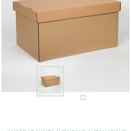
Écran
Kits
cartons
avec
adhésifs
Boites
à
chaussures
PACKS
DÉMÉNAGEMENT
Pack
déménagement
tout-
en-
un
Pack
déménagement
du
T1
au
T5
CAISSES