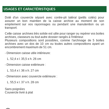
FOURNITURES
DÉMÉNAGEMENT
USAGES ET CARACTÉRISTIQUES
PROTECTIONS
Doté d'un couvercle séparé avec contre-pli latéral (petits cotés) pour
ET
assurer un bon maintien de la caisse archive au moment de son
CALAGES
empilement sur vos rayonnages ou pendant une manutention ou un
transport.
Films
Cette caisse archives très solide est utile pour ranger ou repérer vos boites
Bulles
archives, classeurs ou tout autre dossier rangés à l'intérieur.
Plusieurs compositions sont possibles, comme l'archivage de 5 boites
Films
archives avec un dos de 10 cm ou toutes autres compositions ayant un
Mousse
encombrement maximum de 51 cm.
Films
- Dimension caisse utile intérieure:
Bulles
L. 52,4 x l. 35,5 x h. 26 cm
Kraft
- Dimension caisse extérieure :
Pochettes
bulles
L. 53,4 x l. 36 x h. 27 cm
- Dimension avec couvercle extérieure :
Housses
de
L. 55,5 x l. 37 x h. 28 cm
Protection
Sans poignées
Sac
Couvercle livré à plat
fourre-
tout,
sachet
à