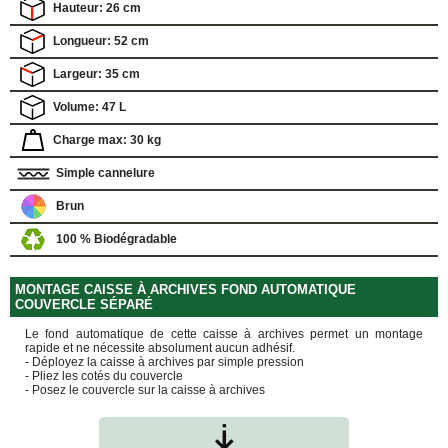
Hauteur: 26 cm
quincaillerie
Longueur: 52 cm
Profilés,
Angles,
Manchons,
Largeur: 35 cm
Chips
Volume: 47 L
Croisillons
Vaisselles
Charge max: 30 kg
Films
Simple cannelure
Étirables
Brun
Cartons
ondulés,
100 % Biodégradable
Papiers
kraft,
Macules
MONTAGE CAISSE À ARCHIVES FOND AUTOMATIQUE
COUVERTURES
COUVERCLE SÉPARÉ
Le fond automatique de cette caisse à archives permet un montage
Couvertures
rapide et ne nécessite absolument aucun adhésif.
Déménagement
- Déployez la caisse à archives par simple pression
Classiques
- Pliez les cotés du couvercle
- Posez le couvercle sur la caisse à archives
Couvertures
Déménagement
Tissées