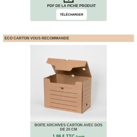
Bracelets
PDF DE LA FICHE PRODUIT
Caoutchouc
Déménageurs
TÉLÉCHARGER
ADHÉSIFS
ACCESSOIRES
ECO CARTON VOUS RECOMMANDE
Sangles,
Tendeurs,
Ficelles
et
Bracelets
Chariots
de
Déménagement
Cadenas
Couteaux
sécurité
et
cutters
PRODUITS
BOITE ARCHIVES CARTON AVEC DOS
D'EXPÉDITION
DE 20 CM
1.86 € TTC
l'unité