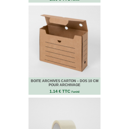
VENTES
EN
GROS
PIÈCES
À
DÉMÉNAGER
CHAMBRE
CUISINE
SALON
SALLE
DE
BOITE ARCHIVES CARTON – DOS 10 CM
BAIN
POUR ARCHIVAGE
1.14 € TTC
l'unité
BUREAU
GARAGE
CONTACT