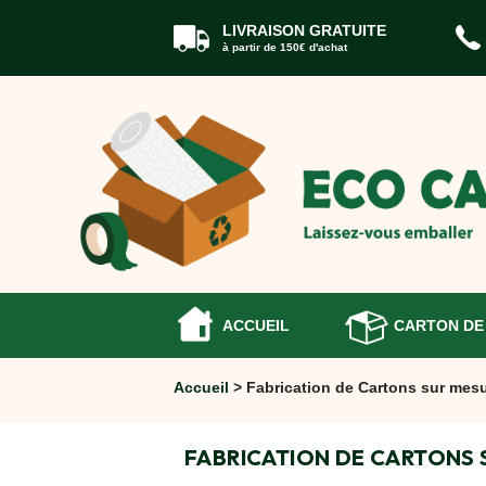
LIVRAISON GRATUITE
à partir de 150€ d'achat
ACCUEIL
CARTONS
DÉMÉNAGEMENT
CARTONS
Cartons
Livre
Cartons
Standard
Caisses
Penderie
ACCUEIL
CARTON DE
Cartons
Vaisselle
Accueil
> Fabrication de Cartons sur mes
Cartons
Informatique
Cartons
FABRICATION DE CARTONS 
Tableau
et