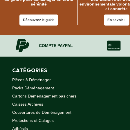
FOURNITURES
sérénité
environnementale volonta
DÉMÉNAGEMENT
et concrète
PROTECTIONS
ET
Découvrez le guide
En savoir +
CALAGES
Films
Bulles
COMPTE PAYPAL
Films
Mousse
Films
Bulles
Kraft
CATÉGORIES
Pochettes
Pièces à Déménager
bulles
Packs Déménagement
Housses
de
Cartons Déménagement pas chers
Protection
Caisses Archives
Sac
fourre-
Couvertures de Déménagement
tout,
Protections et Calages
sachet
à
Adhésifs