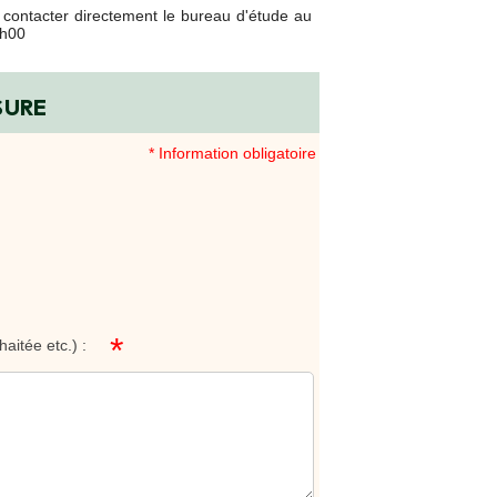
contacter directement le bureau d'étude au
8h00
SURE
* Information obligatoire
*
Votre message en précisant : ( Dimensions , Qualité , cannelure , forme souhaitée etc.) :