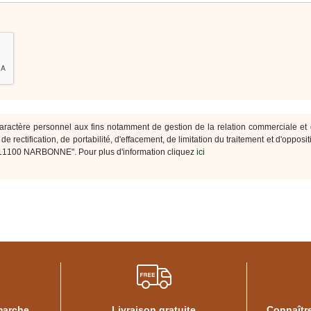
ctère personnel aux fins notamment de gestion de la relation commerciale et 
e rectification, de portabilité, d'effacement, de limitation du traitement et d'oppos
 11100 NARBONNE". Pour plus d'information cliquez
ici
marche
Livraison gratuite
Connaître