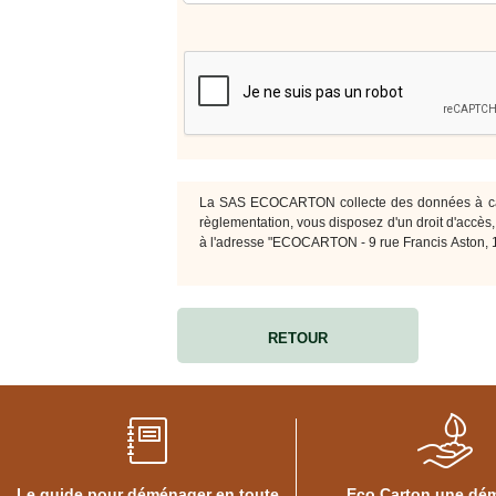
BOÎTES
ARCHIVES
CARTONS
SPÉCIAUX
Cartons
Barrels
Cartons
Base
La SAS ECOCARTON collecte des données à cara
Carrée
règlementation, vous disposez d'un droit d'accès, d
Cartons
à l'adresse "ECOCARTON - 9 rue Francis Aston,
Base
Rectangulaire
Cartons
Télescopiques
RETOUR
FIN
DE
SÉRIE
CARTONS
D'EXPÉDITION
Le guide pour déménager en toute
Eco Carton une dé