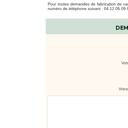
Écran
Pour toutes demandes de fabrication de ca
numéro de téléphone suivant : 04 12 05 09 
Kits
cartons
avec
adhésifs
DEM
Boites
à
chaussures
PACKS
DÉMÉNAGEMENT
Vot
Pack
déménagement
tout-
en-
un
Pack
déménagement
du
T1
au
T5
CAISSES
ET