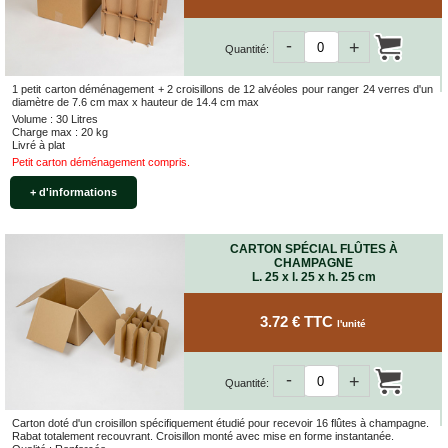
-
+
Quantité:
1 petit carton déménagement + 2 croisillons de 12 alvéoles pour ranger 24 verres d'un
diamètre de 7.6 cm max x hauteur de 14.4 cm max
Volume : 30 Litres
Charge max : 20 kg
Livré à plat
Petit carton déménagement compris.
+ d'informations
CARTON SPÉCIAL FLÛTES À
CHAMPAGNE
L. 25 x l. 25 x h. 25 cm
3.72 € TTC
l'unité
-
+
Quantité:
Carton doté d'un croisillon spécifiquement étudié pour recevoir 16 flûtes à champagne.
Rabat totalement recouvrant. Croisillon monté avec mise en forme instantanée.