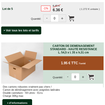
VENTES
6.45 €
EN
-1%
Lot de 5
( 1.272 € unitaire )
6.36 €
GROS
-
+
Quantité:
PIÈCES
À
DÉMÉNAGER
> Voir tous les lots et tarifs
CHAMBRE
CUISINE
CARTON DE DEMENAGEMENT
STANDARD - HAUTE RESISTANCE
L. 54,5 x l. 35 x h.31 cm
SALON
SALLE
1.95 € TTC
l'unité
DE
BAIN
-
+
BUREAU
Quantité:
GARAGE
Des cartons robustes vraiment pas chers !
Carton de déménagement avec poignées latérales
Double cannelure - 59 Litres - Ecru
CONTACT
Charge 30Kg max
+ d'informations