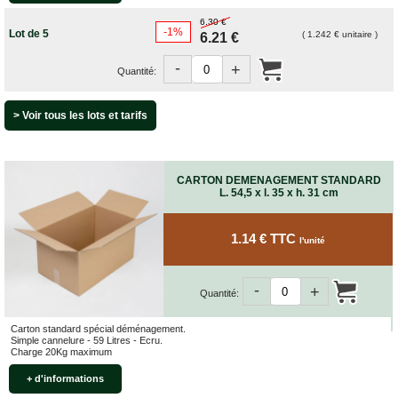
quincaillerie
6.30 €
-1%
Lot de 5
( 1.242 € unitaire )
Profilés,
6.21 €
Angles,
Manchons,
-
+
Quantité:
Chips
Croisillons
> Voir tous les lots et tarifs
Vaisselles
Films
Étirables
CARTON DEMENAGEMENT STANDARD
Cartons
L. 54,5 x l. 35 x h. 31 cm
ondulés,
Papiers
kraft,
1.14 € TTC
Macules
l'unité
COUVERTURES
-
+
Quantité:
Couvertures
Déménagement
Classiques
Carton standard spécial déménagement.
Simple cannelure - 59 Litres - Ecru.
Couvertures
Charge 20Kg maximum
Déménagement
+ d'informations
Tissées