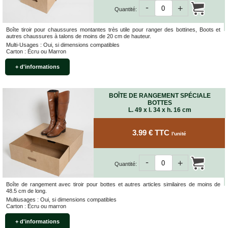
-
+
Quantité:
Boîte tiroir pour chaussures montantes très utile pour ranger des bottines, Boots et
autres chaussures à talons de moins de 20 cm de hauteur.
Multi-Usages : Oui, si dimensions compatibles
Carton : Écru ou Marron
+ d'informations
BOÎTE DE RANGEMENT SPÉCIALE
BOTTES
L. 49 x l. 34 x h. 16 cm
3.99 € TTC
l'unité
-
+
Quantité:
Boîte de rangement avec tiroir pour bottes et autres articles similaires de moins de
48.5 cm de long.
Multiusages : Oui, si dimensions compatibles
Carton : Écru ou marron
+ d'informations