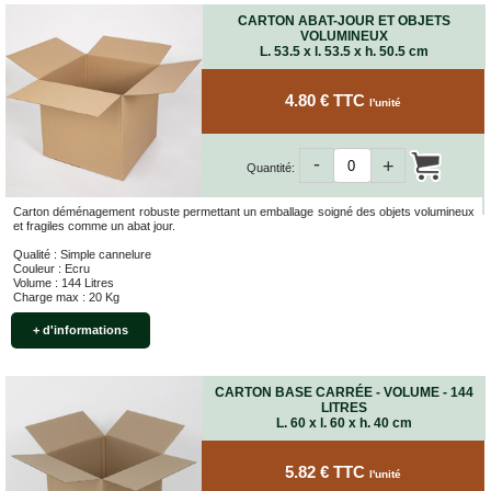
CARTON ABAT-JOUR ET OBJETS
VOLUMINEUX
L. 53.5 x l. 53.5 x h. 50.5 cm
4.80 € TTC
l'unité
-
+
Quantité:
Carton déménagement robuste permettant un emballage soigné des objets volumineux
et fragiles comme un abat jour.
Qualité : Simple cannelure
Couleur : Ecru
Volume : 144 Litres
Charge max : 20 Kg
+ d'informations
CARTON BASE CARRÉE - VOLUME - 144
LITRES
L. 60 x l. 60 x h. 40 cm
5.82 € TTC
l'unité