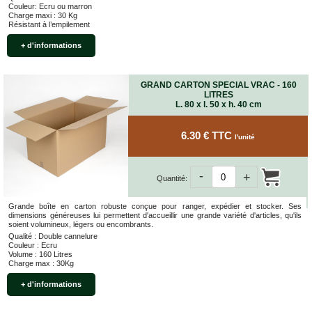
Couleur: Ecru ou marron
Charge maxi : 30 Kg
Résistant à l’empilement
+ d'informations
GRAND CARTON SPECIAL VRAC - 160
LITRES
L. 80 x l. 50 x h. 40 cm
6.30 € TTC
l'unité
-
+
Quantité:
Grande boîte en carton robuste conçue pour ranger, expédier et stocker. Ses
dimensions généreuses lui permettent d'accueillir une grande variété d'articles, qu'ils
soient volumineux, légers ou encombrants.
Qualité : Double cannelure
Couleur : Ecru
Volume : 160 Litres
Charge max : 30Kg
+ d'informations