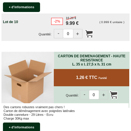
FOURNITURES
DÉMÉNAGEMENT
+ d'informations
PROTECTIONS
10.20 €
-2%
ET
Lot de 10
( 0.999 € unitaire )
9.99 €
CALAGES
-
+
Quantité:
Films
Bulles
Films
Mousse
CARTON DE DEMENAGEMENT - HAUTE
RESISTANCE
Films
L. 35 x l. 27,5 x h. 31 cm
Bulles
Kraft
1.26 € TTC
l'unité
Pochettes
bulles
Housses
-
+
Quantité:
de
Protection
Des cartons robustes vraiment pas chers !
Sac
Carton de déménagement avec poignées latérales
Double cannelure - 29 Litres - Ecru
fourre-
Charge 30Kg max
tout,
sachet
+ d'informations
à