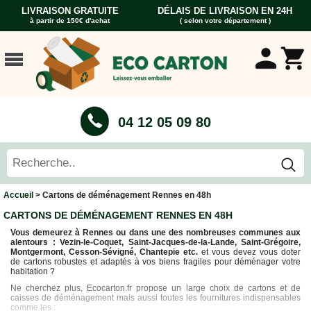
LIVRAISON GRATUITE
DÉLAIS DE LIVRAISON EN 24H
à partir de 150€ d'achat
( selon votre département )
ACCUEIL
CARTONS
DÉMÉNAGEMENT
CARTONS
04 12 05 09 80
Cartons
Livre
Cartons
Standard
Caisses
Accueil
> Cartons de déménagement Rennes en 48h
Penderie
CARTONS DE DÉMÉNAGEMENT RENNES EN 48H
Cartons
Vous demeurez à Rennes ou dans une des nombreuses communes aux
Vaisselle
alentours : Vezin-le-Coquet, Saint-Jacques-de-la-Lande, Saint-Grégoire,
Montgermont, Cesson-Sévigné, Chantepie etc.
et vous devez vous doter
Cartons
de cartons robustes et adaptés à vos biens fragiles pour déménager votre
Informatique
habitation ?
Cartons
Ne cherchez plus, Ecocarton.fr propose un large choix de cartons et de
Tableau
caisses de déménagement mais aussi toutes les fournitures indispensables
et
comme les :