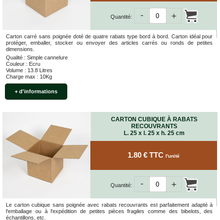
-
+
Quantité:
Carton carré sans poignée doté de quatre rabats type bord à bord. Carton idéal pour
protéger, emballer, stocker ou envoyer des articles carrés ou ronds de petites
dimensions.
Qualité : Simple cannelure
Couleur : Ecru
Volume : 13.8 Litres
Charge max : 10Kg
+ d'informations
CARTON CUBIQUE À RABATS
RECOUVRANTS
L. 25 x l. 25 x h. 25 cm
1.80 € TTC
l'unité
-
+
Quantité:
Le carton cubique sans poignée avec rabats recouvrants est parfaitement adapté à
l'emballage ou à l'expédition de petites pièces fragiles comme des bibelots, des
échantillons, etc.