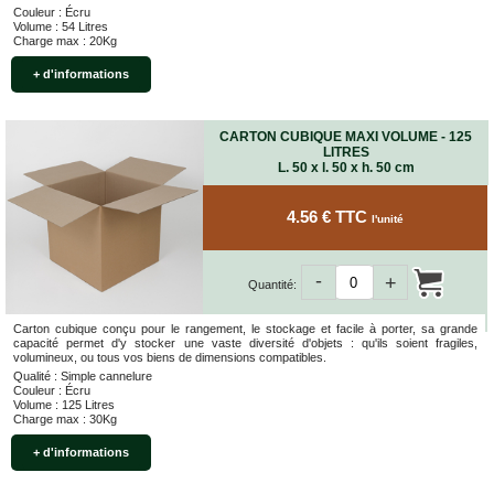
Couleur : Écru
Volume : 54 Litres
Charge max : 20Kg
+ d'informations
CARTON CUBIQUE MAXI VOLUME - 125
LITRES
L. 50 x l. 50 x h. 50 cm
4.56 € TTC
l'unité
-
+
Quantité:
Carton cubique conçu pour le rangement, le stockage et facile à porter, sa grande
capacité permet d'y stocker une vaste diversité d'objets : qu'ils soient fragiles,
volumineux, ou tous vos biens de dimensions compatibles.
Qualité : Simple cannelure
Couleur : Écru
Volume : 125 Litres
Charge max : 30Kg
+ d'informations