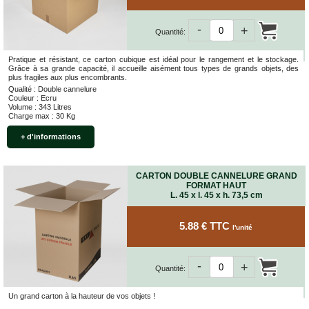
-
+
Quantité:
Pratique et résistant, ce carton cubique est idéal pour le rangement et le stockage.
Grâce à sa grande capacité, il accueille aisément tous types de grands objets, des
plus fragiles aux plus encombrants.
Qualité : Double cannelure
Couleur : Ecru
Volume : 343 Litres
Charge max : 30 Kg
+ d'informations
CARTON DOUBLE CANNELURE GRAND
FORMAT HAUT
L. 45 x l. 45 x h. 73,5 cm
5.88 € TTC
l'unité
-
+
Quantité:
Un grand carton à la hauteur de vos objets !