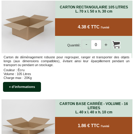
CARTON RECTANGULAIRE 105 LITRES
L. 70 x l. 50 x h. 30 cm
4.38 € TTC
l'unité
-
+
Quantité:
Carton de déménagement robuste pour regrouper, ranger et transporter des objets
longs (aux dimensions compatibles), évitant ainsi leur éparpillement pendant un
transport ou pendant un stockage.
Couleur : Écru
Volume : 105 Litres
Charge max : 20Kg
+ d'informations
CARTON BASE CARRÉE - VOLUME - 16
LITRES
L. 40 x l. 40 x h. 10 cm
1.86 € TTC
l'unité