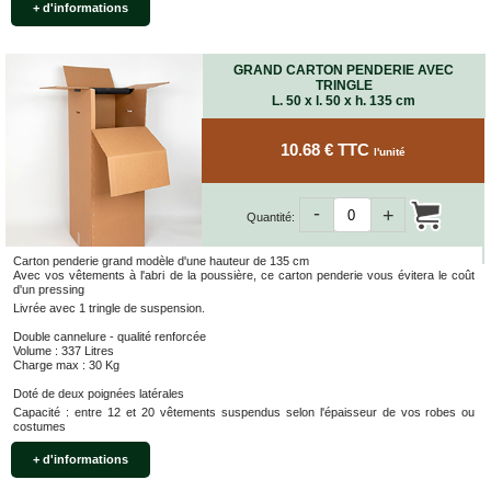
+ d'informations
GRAND CARTON PENDERIE AVEC
TRINGLE
L. 50 x l. 50 x h. 135 cm
10.68 € TTC
l'unité
-
+
Quantité:
Carton penderie grand modèle d'une hauteur de 135 cm
Avec vos vêtements à l'abri de la poussière, ce carton penderie vous évitera le coût
d'un pressing
Livrée avec 1 tringle de suspension.
Double cannelure - qualité renforcée
Volume : 337 Litres
Charge max : 30 Kg
Doté de deux poignées latérales
Capacité : entre 12 et 20 vêtements suspendus selon l'épaisseur de vos robes ou
costumes
+ d'informations