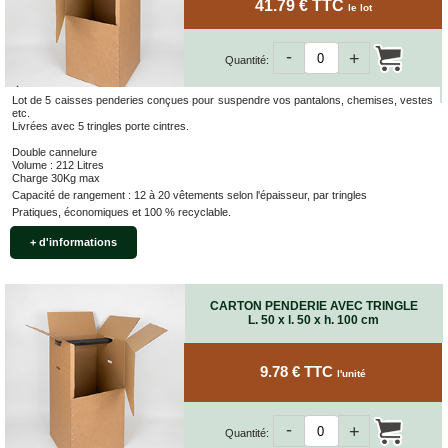
41.79 € TTC
le lot
-
+
Quantité:
Lot de 5 caisses penderies conçues pour suspendre vos pantalons, chemises, vestes
etc.
Livrées avec 5 tringles porte cintres.
Double cannelure
Volume : 212 Litres
Charge 30Kg max
Capacité de rangement : 12 à 20 vêtements selon l'épaisseur, par tringles
Pratiques, économiques et 100 % recyclable.
+ d'informations
CARTON PENDERIE AVEC TRINGLE
L. 50 x l. 50 x h. 100 cm
9.78 € TTC
l'unité
-
+
Quantité: