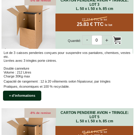
CARTON PENDERIE AVION + TRINGLE:
-5% de remise
LOT 3
L. 50 x l. 50 x h. 85 cm
27.27 € TTC
le lot
25.83 € TTC
le lot
-
+
Quantité:
Lot de 3 caisses penderies conçues pour suspendre vos pantalons, chemises, vestes
etc.
Livrées avec 3 tringles porte cintres.
Double cannelure
Volume : 212 Litres
Charge 30Kg max
Capacité de rangement : 12 à 20 vêtements selon l'épaisseur, par tringles
Pratiques, économiques et 100 % recyclable.
+ d'informations
CARTON PENDERIE AVION + TRINGLE:
-8% de remise
LOT 5
L. 50 x l. 50 x h. 85 cm
45.45 € TTC
le lot