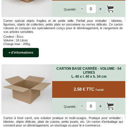
-
+
Quantité:
Carton spécial objets fragiles et de petite taille. Parfait pour emballer : bibelots,
figurines, objets de collection, petits plats en porcelaine ou verres délicats. Ce carton
robuste et compact est spécialement conçu pour le déménagement, le rangement de
vos articles sensibles.
Couleur : Écru
Volume : 16 Litres
Charge max : 20Kg
+ d'informations
CARTON BASE CARRÉE - VOLUME - 54
LITRES
L. 40 x l. 40 x h. 34 cm
2.58 € TTC
l'unité
-
+
Quantité:
Carton à fond carré, une solution pratique et multi-usages. Pratique pour emballer :
bibelots, objets délicats, plats de cuisine, petits jouets, etc. Un carton d'emballage qui
convient pour un déménagement, un stockage ou pour le e-commerce.