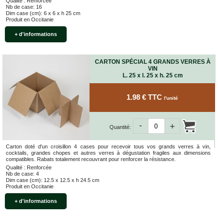
Qualité : Renforcée
Nb de case: 16
Dim case (cm): 6 x 6 x h 25 cm
Produit en Occitanie
+ d'informations
CARTON SPÉCIAL 4 GRANDS VERRES À
VIN
L. 25 x l. 25 x h. 25 cm
1.98 € TTC
l'unité
-
+
Quantité:
Carton doté d'un croisillon 4 cases pour recevoir tous vos grands verres à vin,
cocktails, grandes chopes et autres verres à dégustation fragiles aux dimensions
compatibles. Rabats totalement recouvrant pour renforcer la résistance.
Qualité : Renforcée
Nb de case: 4
Dim case (cm): 12.5 x 12.5 x h 24.5 cm
Produit en Occitanie
+ d'informations