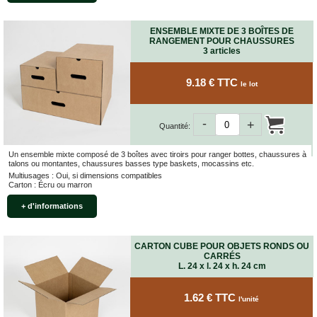
ENSEMBLE MIXTE DE 3 BOÎTES DE
RANGEMENT POUR CHAUSSURES
3 articles
9.18 € TTC
le lot
-
+
Quantité:
Un ensemble mixte composé de 3 boîtes avec tiroirs pour ranger bottes, chaussures à
talons ou montantes, chaussures basses type baskets, mocassins etc.
Multiusages : Oui, si dimensions compatibles
Carton : Écru ou marron
+ d'informations
CARTON CUBE POUR OBJETS RONDS OU
CARRÉS
L. 24 x l. 24 x h. 24 cm
1.62 € TTC
l'unité