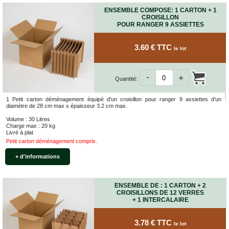
ENSEMBLE COMPOSE: 1 CARTON + 1
CROISILLON
POUR RANGER 9 ASSIETTES
3.60 € TTC
le lot
-
+
Quantité:
1 Petit carton déménagement équipé d'un croisillon pour ranger 9 assiettes d'un
diamètre de 28 cm max x épaisseur 3.2 cm max.
Volume : 30 Litres
Charge max : 20 kg
Livré à plat
Petit carton déménagement compris.
+ d'informations
ENSEMBLE DE : 1 CARTON + 2
CROISILLONS DE 12 VERRES
+ 1 INTERCALAIRE
3.78 € TTC
le lot