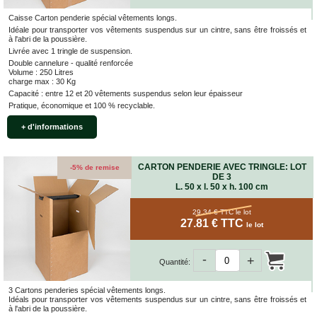
Caisse Carton penderie spécial vêtements longs.
Idéale pour transporter vos vêtements suspendus sur un cintre, sans être froissés et
à l'abri de la poussière.
Livrée avec 1 tringle de suspension.
Double cannelure - qualité renforcée
Volume : 250 Litres
charge max : 30 Kg
Capacité : entre 12 et 20 vêtements suspendus selon leur épaisseur
Pratique, économique et 100 % recyclable.
+ d'informations
CARTON PENDERIE AVEC TRINGLE: LOT
-5% de remise
DE 3
L. 50 x l. 50 x h. 100 cm
29.34 € TTC
le lot
27.81 € TTC
le lot
-
+
Quantité:
3 Cartons penderies spécial vêtements longs.
Idéals pour transporter vos vêtements suspendus sur un cintre, sans être froissés et
à l'abri de la poussière.