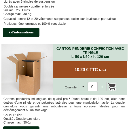
Livrés avec 3 tringles de suspension.
Double cannelure - qualité renforcée
Volume : 250 Litres
Charge max : 30 Kg
Capacité : entre 12 et 20 vêtements suspendus, selon leur épaisseur, par caisse
Pratiques, économiques et 100 % recyclable.
+ d'informations
CARTON PENDERIE CONFECTION AVEC
TRINGLE
L. 50 x l. 50 x h. 120 cm
10.20 € TTC
le lot
-
+
Quantité:
Cartons penderies mi-longues de qualité pro ! D'une hauteur de 120 cm, elles sont
dotées d'une tringle et de poignées latérales pour une manipulation facile. La double
cannelure vous garantit une robustesse à toute épreuve. Idéales pour un
déménagement ou un stockage.
Couleur : écru
Qualité : Double cannelure
Charge max : 30Kg