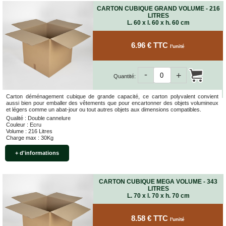
CARTON CUBIQUE GRAND VOLUME - 216
LITRES
L. 60 x l. 60 x h. 60 cm
6.96 € TTC
l'unité
-
+
Quantité:
Carton déménagement cubique de grande capacité, ce carton polyvalent convient
aussi bien pour emballer des vêtements que pour encartonner des objets volumineux
et légers comme un abat-jour ou tout autres objets aux dimensions compatibles.
Qualité : Double cannelure
Couleur : Ecru
Volume : 216 Litres
Charge max : 30Kg
+ d'informations
CARTON CUBIQUE MEGA VOLUME - 343
LITRES
L. 70 x l. 70 x h. 70 cm
8.58 € TTC
l'unité