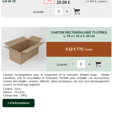
-5%
Lot de 10
( 2.508 € unitaire )
25.08 €
-
+
Quantité:
CARTON RECTANGULAIRE 73 LITRES
L. 70 x l. 35 x h. 30 cm
3.12 € TTC
l'unité
-
+
Quantité:
Cartons rectangulaires pour le rangement et le transport d'objets longs : Simple
cannelure, 100 % recyclables et résistants. Parfaits pour emballer vos accessoires
comme des tringles, posters, affiches, plans techniques, etc. lors d'un déménagement
ou pour un stockage organisé.
Couleur : écru
Volume : 73 Litres
Charge max : 20Kg
+ d'informations