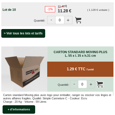
Bracelets
Caoutchouc
11.40 €
-1%
Lot de 10
( 1.128 € unitaire )
11.28 €
Déménageurs
ADHÉSIFS
-
+
Quantité:
ACCESSOIRES
> Voir tous les lots et tarifs
Sangles,
Tendeurs,
Ficelles
et
Bracelets
CARTON STANDARD MOVING PLUS
L. 55 x l. 35 x h.31 cm
Chariots
de
Déménagement
1.29 € TTC
l'unité
Cadenas
Couteaux
-
+
Quantité:
sécurité
et
cutters
Carton standard Moving plus avec logo pour emballer, ranger ou stocker vos linges et
autres affaires fragiles. Qualité: Simple Cannelure C - Couleur: Ecru
Charge : 20 Kg - Volume : 59 Litres
PRODUITS
D'EXPÉDITION
+ d'informations