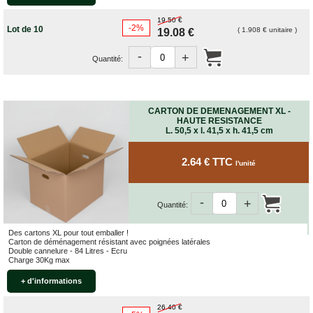
19.50 €
-2%
Lot de 10
( 1.908 € unitaire )
19.08 €
-
+
Quantité:
CARTON DE DEMENAGEMENT XL -
HAUTE RESISTANCE
L. 50,5 x l. 41,5 x h. 41,5 cm
2.64 € TTC
l'unité
-
+
Quantité:
Des cartons XL pour tout emballer !
Carton de déménagement résistant avec poignées latérales
Double cannelure - 84 Litres - Ecru
Charge 30Kg max
+ d'informations
26.40 €