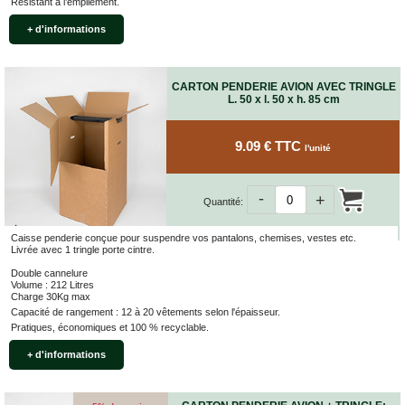
Résistant à l’empilement.
+ d'informations
CARTON PENDERIE AVION AVEC TRINGLE
L. 50 x l. 50 x h. 85 cm
9.09 € TTC
l'unité
-
+
Quantité:
Caisse penderie conçue pour suspendre vos pantalons, chemises, vestes etc.
Livrée avec 1 tringle porte cintre.
Double cannelure
Volume : 212 Litres
Charge 30Kg max
Capacité de rangement : 12 à 20 vêtements selon l'épaisseur.
Pratiques, économiques et 100 % recyclable.
+ d'informations