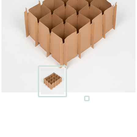
Écran
Kits
cartons
avec
adhésifs
Boites
à
chaussures
PACKS
DÉMÉNAGEMENT
Pack
déménagement
tout-
en-
un
Pack
déménagement
du
T1
au
T5
CAISSES