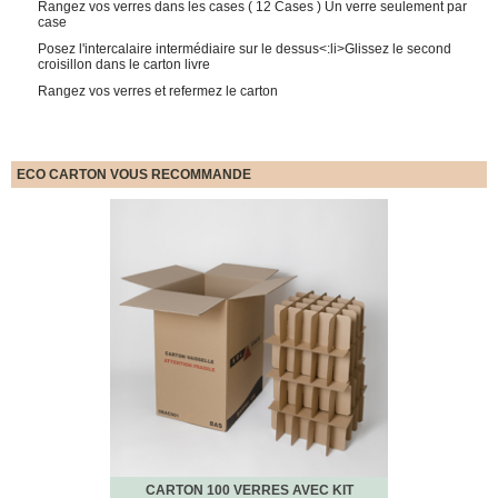
Rangez vos verres dans les cases ( 12 Cases ) Un verre seulement par
quincaillerie
case
Profilés,
Posez l'intercalaire intermédiaire sur le dessus<:li>Glissez le second
Angles,
croisillon dans le carton livre
Manchons,
Rangez vos verres et refermez le carton
Chips
Croisillons
Vaisselles
ECO CARTON VOUS RECOMMANDE
Films
Étirables
Cartons
ondulés,
Papiers
kraft,
Macules
COUVERTURES
Couvertures
Déménagement
Classiques
Couvertures
Déménagement
Tissées
CARTON 100 VERRES AVEC KIT