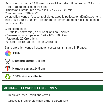
FOURNITURES
Vous pourrez ranger 12 Verres, par croisillon, d'un diamètre de : 7.7 cm et
DÉMÉNAGEMENT
d'une Hauteur maximum 14,5 cm
Dimensions intérieures des cases : 77 x 77 x 145 mm .
Compact brun : 430 G / M².
PROTECTIONS
Le croisillon verres n'est compatible qu'avec le petit carton déménagement
ET
livre 345 x 270 x 300 mm . Le carton de déménagement n’est pas compris
CALAGES
dans cette offre.
Films
Conditionnement :
- 1 Palette ( box fermé ) de : Croisillons pour Verres
Bulles
- Dimension du box palette : 120 x 100 x 100 Cm
- Paquet de 25 Croisillons
Films
- 6 Rangs de 15 paquets de 25 Croisillons.
Mousse
Sur le croisillon verres il est noté : ecocarton.fr – made in France.
Films
Brun
Bulles
Kraft
Diamètre verres: 7.5 cm
Pochettes
bulles
Hauteur verres: 14.5 cm
Housses
100% si tri et collecte
de
Protection
MONTAGE DU CROISILLON VERRES
Sac
fourre-
Déployez les 2 Croisillons verres
tout,
sachet
Glissez le premier croisillon dans le carton livre
à