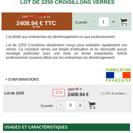
ET
LOT DE 2250 CROISILLONS VERRES
BOÎTES
ARCHIVES
2902.50 € TTC
le lot
CARTONS
-
+
2408.94 € TTC
Quantité
SPÉCIAUX
le lot
Cartons
Lot dédié aux entreprises du déménagement ou aux professionnels.
Barrels
Lot de 2250 Croisillons idéalement conçu pour emballer rapidement vos
Cartons
verres. Ce croisillon verres est simple d'utilisation et ne nécessite aucun
Base
montage particulier avec une mise en forme instantanée. Article
Carrée
professionnel souvent utilisé par les entreprises du déménagement.
Cartons
Base
Rectangulaire
+ D'INFORMATIONS
Cartons
Télescopiques
2902.50 €
-17%
Lot de 2250
( 1.071 € unitaire )
2408.94 €
FIN
DE
-
+
Quantité:
SÉRIE
CARTONS
D'EXPÉDITION
USAGES ET CARACTÉRISTIQUES