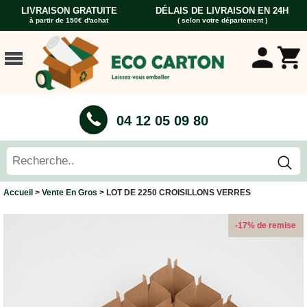
LIVRAISON GRATUITE
DÉLAIS DE LIVRAISON EN 24H
à partir de 150€ d'achat
( selon votre département )
ACCUEIL
CARTONS
DÉMÉNAGEMENT
CARTONS
04 12 05 09 80
Cartons
Livre
Cartons
Standard
Caisses
Accueil
>
Vente En Gros
> LOT DE 2250 CROISILLONS VERRES
Penderie
Cartons
-17% de remise
Vaisselle
Cartons
Informatique
Cartons
Tableau
et