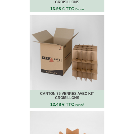
CROISILLONS
Bracelets
Caoutchouc
13.98 € TTC
l'unité
Déménageurs
ADHÉSIFS
ACCESSOIRES
Sangles,
Tendeurs,
Ficelles
et
Bracelets
Chariots
de
Déménagement
Cadenas
CARTON 75 VERRES AVEC KIT
Couteaux
CROISILLONS
sécurité
12.48 € TTC
l'unité
et
cutters
PRODUITS
D'EXPÉDITION