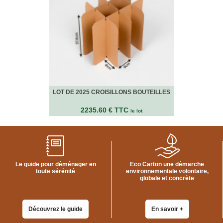
VENTES
EN
GROS
PIÈCES
À
DÉMÉNAGER
CHAMBRE
LOT DE 2025 CROISILLONS BOUTEILLES
CUISINE
2235.60 € TTC
le lot
SALON
SALLE
DE
BAIN
BUREAU
Le guide pour déménager en
Eco Carton une démarche
toute sérénité
environnementale volontaire,
globale et concrète
GARAGE
CONTACT
Découvrez le guide
En savoir +