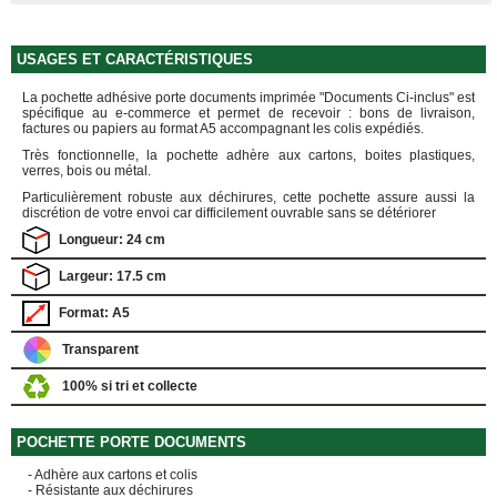
FOURNITURES
DÉMÉNAGEMENT
USAGES ET CARACTÉRISTIQUES
PROTECTIONS
ET
La pochette adhésive porte documents imprimée "Documents Ci-inclus" est
CALAGES
spécifique au e-commerce et permet de recevoir : bons de livraison,
factures ou papiers au format A5 accompagnant les colis expédiés.
Films
Bulles
Très fonctionnelle, la pochette adhère aux cartons, boites plastiques,
verres, bois ou métal.
Films
Particulièrement robuste aux déchirures, cette pochette assure aussi la
Mousse
discrétion de votre envoi car difficilement ouvrable sans se détériorer
Films
Longueur: 24 cm
Bulles
Kraft
Largeur: 17.5 cm
Pochettes
Format: A5
bulles
Transparent
Housses
de
100% si tri et collecte
Protection
Sac
fourre-
POCHETTE PORTE DOCUMENTS
tout,
sachet
- Adhère aux cartons et colis
- Résistante aux déchirures
à