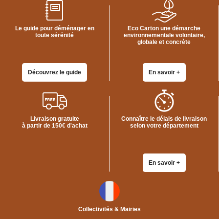
VENTES
EN
GROS
Le guide pour déménager en
Eco Carton une démarche
toute sérénité
environnementale volontaire,
globale et concrète
PIÈCES
À
DÉMÉNAGER
Découvrez le guide
En savoir +
CHAMBRE
CUISINE
SALON
Livraison gratuite
Connaître le délais de livraison
à partir de 150€ d'achat
selon votre département
SALLE
DE
BAIN
BUREAU
En savoir +
GARAGE
CONTACT
Collectivités & Mairies