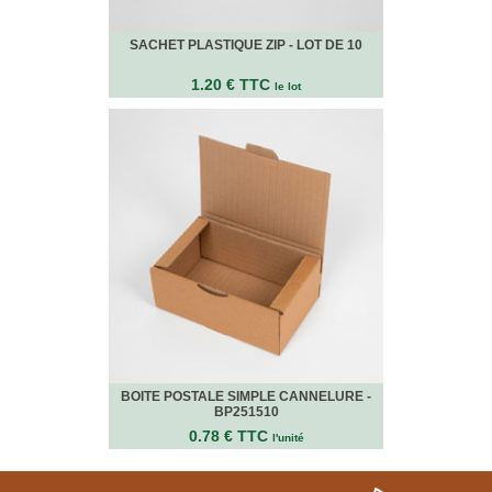
Bracelets
Caoutchouc
SACHET PLASTIQUE ZIP - LOT DE 10
Déménageurs
ADHÉSIFS
1.20 € TTC
le lot
ACCESSOIRES
Sangles,
Tendeurs,
Ficelles
et
Bracelets
Chariots
de
Déménagement
Cadenas
Couteaux
sécurité
et
BOITE POSTALE SIMPLE CANNELURE -
cutters
BP251510
0.78 € TTC
l'unité
PRODUITS
D'EXPÉDITION