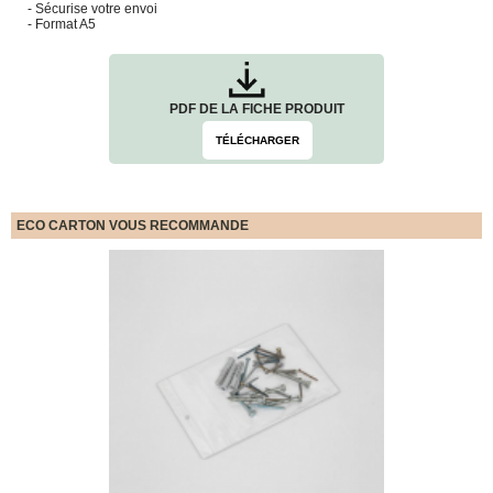
- Sécurise votre envoi
quincaillerie
- Format A5
Profilés,
Angles,
Manchons,
Chips
PDF DE LA FICHE PRODUIT
Croisillons
TÉLÉCHARGER
Vaisselles
Films
Étirables
ECO CARTON VOUS RECOMMANDE
Cartons
ondulés,
Papiers
kraft,
Macules
COUVERTURES
Couvertures
Déménagement
Classiques
Couvertures
Déménagement
Tissées