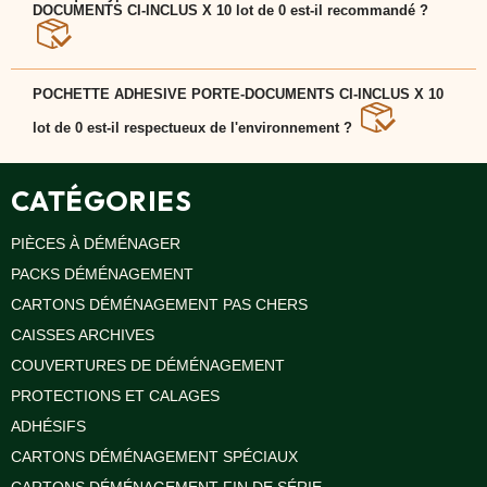
aspect écologique et sa praticité pour emballer et
DOCUMENTS CI-INCLUS X 10 lot de 0 est-il recommandé ?
transporter vos biens.
POCHETTE ADHESIVE PORTE-DOCUMENTS CI-
INCLUS X 10 lot de 0 convient aussi bien aux
POCHETTE ADHESIVE PORTE-DOCUMENTS CI-INCLUS X 10
particuliers qu'aux professionnels cherchant une
solution efficace pour sécuriser leurs objets.
lot de 0 est-il respectueux de l'environnement ?
Oui, POCHETTE ADHESIVE PORTE-DOCUMENTS CI-
INCLUS X 10 lot de 0 est conçu à partir de matériaux
recyclés et recyclables, contribuant à un
CATÉGORIES
déménagement plus écologique.
PIÈCES À DÉMÉNAGER
PACKS DÉMÉNAGEMENT
CARTONS DÉMÉNAGEMENT PAS CHERS
CAISSES ARCHIVES
COUVERTURES DE DÉMÉNAGEMENT
PROTECTIONS ET CALAGES
ADHÉSIFS
CARTONS DÉMÉNAGEMENT SPÉCIAUX