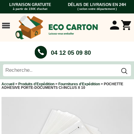
LIVRAISON GRATUITE
DÉLAIS DE LIVRAISON EN 24H
à partir de 150€ d'achat
( selon votre département )
ACCUEIL
CARTONS
DÉMÉNAGEMENT
CARTONS
04 12 05 09 80
Cartons
Livre
Cartons
Standard
Caisses
Accueil
>
Produits d'Expédition
>
Fournitures d'Expédition
> POCHETTE
Penderie
ADHESIVE PORTE-DOCUMENTS CI-INCLUS X 10
Cartons
Vaisselle
Cartons
Informatique
Cartons
Tableau
et