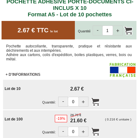
ET
POCHETTE ADHESIVE PORTE-DOCUMENTS CI-
BOÎTES
INCLUS X 10
ARCHIVES
Format A5 - Lot de 10 pochettes
CARTONS
SPÉCIAUX
2.67 € TTC
-
+
Quantité
le lot
Cartons
Barrels
Pochette autocollante, transparente, pratique et résistante aux
Cartons
déchirements et aux intempéries.
Base
Adhère aux cartons, colis d'expédition, boites plastiques, verres, bois ou
Carrée
métal.
Cartons
Base
+ D'INFORMATIONS
Rectangulaire
Cartons
2.67 €
Lot de 10
Télescopiques
-
+
FIN
Quantité:
DE
SÉRIE
26.70 €
-19%
Lot de 100
( 0.216 € unitaire )
21.60 €
CARTONS
D'EXPÉDITION
-
+
Quantité: