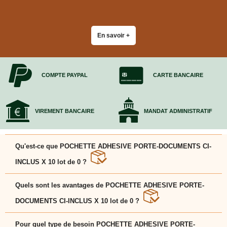
En savoir +
COMPTE PAYPAL
CARTE BANCAIRE
VIREMENT BANCAIRE
MANDAT ADMINISTRATIF
Qu'est-ce que POCHETTE ADHESIVE PORTE-DOCUMENTS CI-
INCLUS X 10 lot de 0 ?
POCHETTE ADHESIVE PORTE-DOCUMENTS CI-
INCLUS X 10 lot de 0 est une solution pratique et
Quels sont les avantages de POCHETTE ADHESIVE PORTE-
adaptée pour faciliter votre déménagement et protéger
vos affaires en toute sérénité.
DOCUMENTS CI-INCLUS X 10 lot de 0 ?
POCHETTE ADHESIVE PORTE-DOCUMENTS CI-
INCLUS X 10 lot de 0 se distingue par sa solidité, son
Pour quel type de besoin POCHETTE ADHESIVE PORTE-