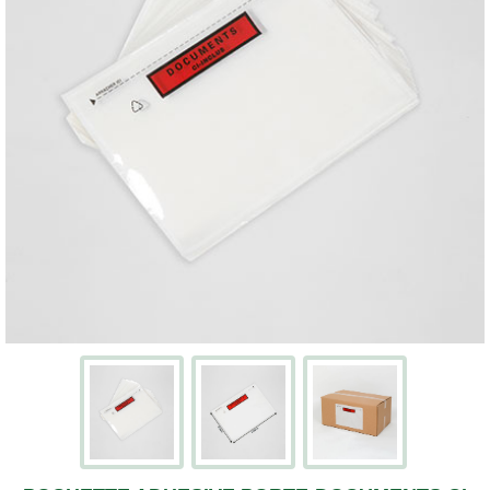
Écran
Kits
cartons
avec
adhésifs
Boites
à
chaussures
PACKS
DÉMÉNAGEMENT
Pack
déménagement
tout-
en-
un
Pack
déménagement
du
T1
au
T5
CAISSES