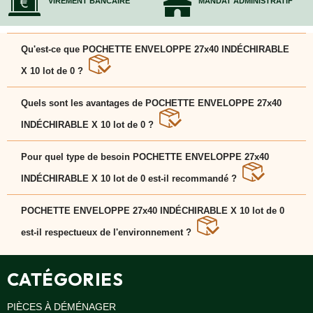
VIREMENT BANCAIRE
MANDAT ADMINISTRATIF
VENTES
EN
GROS
Qu'est-ce que POCHETTE ENVELOPPE 27x40 INDÉCHIRABLE
PIÈCES
X 10 lot de 0 ?
À
DÉMÉNAGER
POCHETTE ENVELOPPE 27x40 INDÉCHIRABLE X 10
lot de 0 est une solution pratique et adaptée pour
Quels sont les avantages de POCHETTE ENVELOPPE 27x40
faciliter votre déménagement et protéger vos affaires
CHAMBRE
en toute sérénité.
INDÉCHIRABLE X 10 lot de 0 ?
CUISINE
POCHETTE ENVELOPPE 27x40 INDÉCHIRABLE X 10
lot de 0 se distingue par sa solidité, son aspect
Pour quel type de besoin POCHETTE ENVELOPPE 27x40
SALON
écologique et sa praticité pour emballer et transporter
vos biens.
INDÉCHIRABLE X 10 lot de 0 est-il recommandé ?
SALLE
DE
POCHETTE ENVELOPPE 27x40 INDÉCHIRABLE X 10
BAIN
lot de 0 convient aussi bien aux particuliers qu'aux
POCHETTE ENVELOPPE 27x40 INDÉCHIRABLE X 10 lot de 0
professionnels cherchant une solution efficace pour
sécuriser leurs objets.
BUREAU
est-il respectueux de l'environnement ?
GARAGE
Oui, POCHETTE ENVELOPPE 27x40 INDÉCHIRABLE
X 10 lot de 0 est conçu à partir de matériaux recyclés
et recyclables, contribuant à un déménagement plus
CATÉGORIES
écologique.
CONTACT
PIÈCES À DÉMÉNAGER