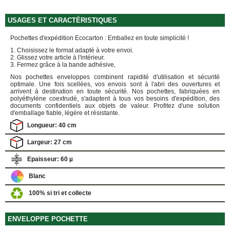
FOURNITURES
DÉMÉNAGEMENT
USAGES ET CARACTÉRISTIQUES
PROTECTIONS
ET
Pochettes d'expédition Ecocarton : Emballez en toute simplicité !
CALAGES
1. Choisissez le format adapté à votre envoi.
2. Glissez votre article à l'intérieur.
Films
3. Fermez grâce à la bande adhésive,
Bulles
Nos pochettes enveloppes combinent rapidité d'utilisation et sécurité
optimale. Une fois scellées, vos envois sont à l'abri des ouvertures et
Films
arrivent à destination en toute sécurité. Nos pochettes, fabriquées en
Mousse
polyéthylène coextrudé, s'adaptent à tous vos besoins d'expédition, des
documents confidentiels aux objets de valeur. Profitez d'une solution
Films
d'emballage fiable, légère et résistante.
Bulles
Longueur: 40 cm
Kraft
Pochettes
Largeur: 27 cm
bulles
Epaisseur: 60 µ
Housses
de
Blanc
Protection
100% si tri et collecte
Sac
fourre-
tout,
ENVELOPPE POCHETTE
sachet
à