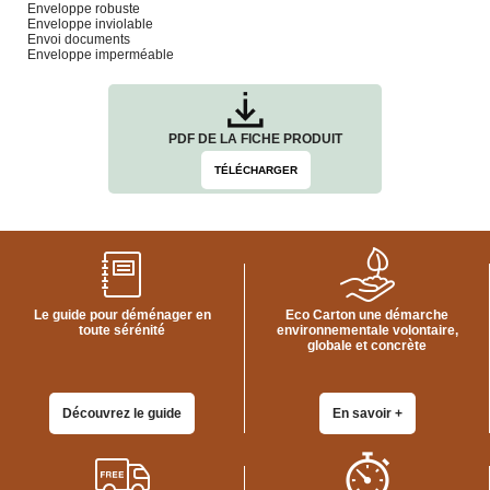
Enveloppe robuste
quincaillerie
Enveloppe inviolable
Envoi documents
Profilés,
Enveloppe imperméable
Angles,
Manchons,
Chips
Croisillons
PDF DE LA FICHE PRODUIT
Vaisselles
TÉLÉCHARGER
Films
Étirables
Cartons
ondulés,
Papiers
kraft,
Macules
Le guide pour déménager en
Eco Carton une démarche
toute sérénité
environnementale volontaire,
COUVERTURES
globale et concrète
Couvertures
Déménagement
Classiques
Découvrez le guide
En savoir +
Couvertures
Déménagement
Tissées