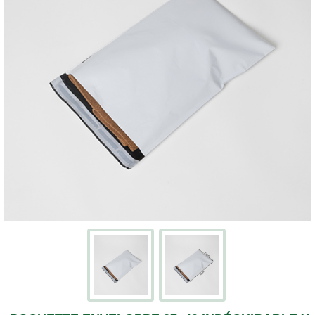
Écran
Kits
cartons
avec
adhésifs
Boites
à
chaussures
PACKS
DÉMÉNAGEMENT
Pack
déménagement
tout-
en-
un
Pack
déménagement
du
T1
au
T5
CAISSES