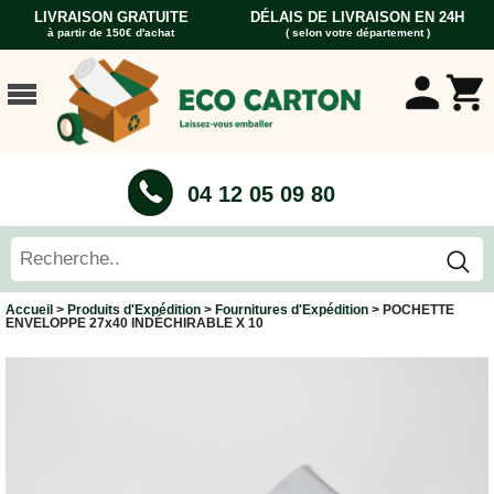
LIVRAISON GRATUITE
DÉLAIS DE LIVRAISON EN 24H
à partir de 150€ d'achat
( selon votre département )
ACCUEIL
CARTONS
DÉMÉNAGEMENT
CARTONS
04 12 05 09 80
Cartons
Livre
Cartons
Standard
Caisses
Accueil
>
Produits d'Expédition
>
Fournitures d'Expédition
> POCHETTE
Penderie
ENVELOPPE 27x40 INDÉCHIRABLE X 10
Cartons
Vaisselle
Cartons
Informatique
Cartons
Tableau
et