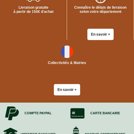
Bracelets
Livraison gratuite
Connaître le délais de livraison
Caoutchouc
à partir de 150€ d'achat
selon votre département
Déménageurs
ADHÉSIFS
ACCESSOIRES
En savoir +
Sangles,
Tendeurs,
Ficelles
et
Bracelets
Collectivités & Mairies
Chariots
de
Déménagement
Cadenas
En savoir +
Couteaux
sécurité
et
cutters
COMPTE PAYPAL
CARTE BANCAIRE
PRODUITS
D'EXPÉDITION