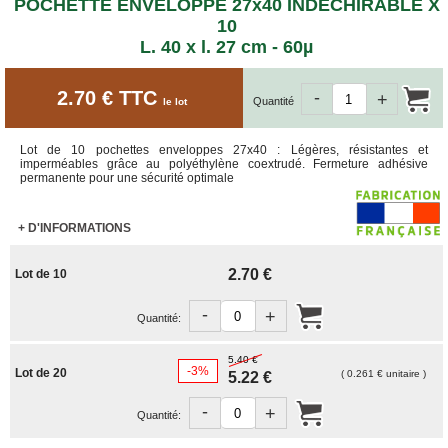
ET
POCHETTE ENVELOPPE 27x40 INDÉCHIRABLE X
BOÎTES
10
ARCHIVES
L. 40 x l. 27 cm - 60µ
CARTONS
SPÉCIAUX
2.70 € TTC
-
+
Quantité
le lot
Cartons
Barrels
Lot de 10 pochettes enveloppes 27x40 : Légères, résistantes et
Cartons
imperméables grâce au polyéthylène coextrudé. Fermeture adhésive
Base
permanente pour une sécurité optimale
Carrée
Cartons
+ D'INFORMATIONS
Base
Rectangulaire
2.70 €
Lot de 10
Cartons
Télescopiques
-
+
Quantité:
FIN
DE
SÉRIE
5.40 €
-3%
Lot de 20
( 0.261 € unitaire )
5.22 €
CARTONS
-
D'EXPÉDITION
+
Quantité: