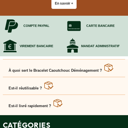
En savoir +
COMPTE PAYPAL
CARTE BANCAIRE
VIREMENT BANCAIRE
MANDAT ADMINISTRATIF
À quoi sert le Bracelet Caoutchouc Déménagement ?
Il maintient les couvertures de protection autour des
meubles pendant le transport.
Est-il réutilisable ?
Oui, fabriqué en caoutchouc naturel élastique et
durable.
Est-il livré rapidement ?
Oui, livraison rapide sous 48 h partout en France.
CATÉGORIES