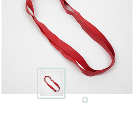
Écran
Kits
cartons
avec
adhésifs
Boites
à
chaussures
PACKS
DÉMÉNAGEMENT
Pack
déménagement
tout-
en-
un
Pack
déménagement
du
T1
au
T5
CAISSES