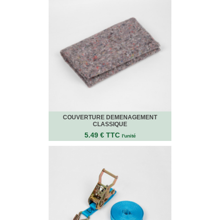
Bracelets
Caoutchouc
Déménageurs
ADHÉSIFS
ACCESSOIRES
Sangles,
Tendeurs,
Ficelles
et
Bracelets
Chariots
COUVERTURE DEMENAGEMENT
de
CLASSIQUE
Déménagement
5.49 € TTC
l'unité
Cadenas
Couteaux
sécurité
et
cutters
PRODUITS
D'EXPÉDITION