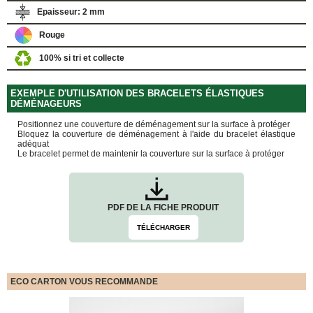
quincaillerie
Epaisseur: 2 mm
Profilés,
Rouge
Angles,
Manchons,
100% si tri et collecte
Chips
Croisillons
EXEMPLE D'UTILISATION DES BRACELETS ÉLASTIQUES
Vaisselles
DÉMÉNAGEURS
Films
Positionnez une couverture de déménagement sur la surface à protéger
Étirables
Bloquez la couverture de déménagement à l'aide du bracelet élastique
adéquat
Cartons
Le bracelet permet de maintenir la couverture sur la surface à protéger
ondulés,
Papiers
kraft,
Macules
PDF DE LA FICHE PRODUIT
COUVERTURES
TÉLÉCHARGER
Couvertures
Déménagement
Classiques
Couvertures
ECO CARTON VOUS RECOMMANDE
Déménagement
Tissées