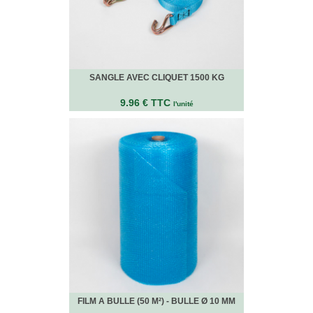
VENTES
EN
GROS
PIÈCES
SANGLE AVEC CLIQUET 1500 KG
À
DÉMÉNAGER
9.96 € TTC
l'unité
CHAMBRE
CUISINE
SALON
SALLE
DE
BAIN
BUREAU
GARAGE
CONTACT
FILM A BULLE (50 M²) - BULLE Ø 10 MM