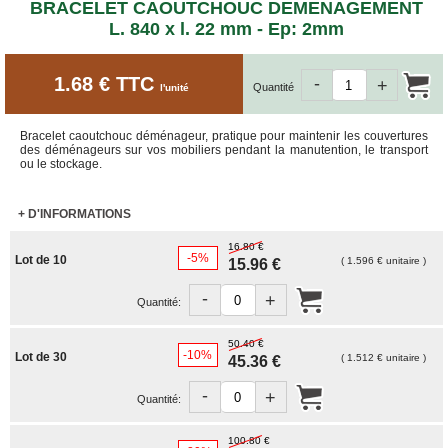
ET
BRACELET CAOUTCHOUC DEMENAGEMENT
BOÎTES
L. 840 x l. 22 mm - Ep: 2mm
ARCHIVES
CARTONS
1.68 € TTC
-
SPÉCIAUX
+
Quantité
l'unité
Cartons
Barrels
Bracelet caoutchouc déménageur, pratique pour maintenir les couvertures
des déménageurs sur vos mobiliers pendant la manutention, le transport
Cartons
ou le stockage.
Base
Carrée
+ D'INFORMATIONS
Cartons
Base
16.80 €
Rectangulaire
-5%
Lot de 10
( 1.596 € unitaire )
15.96 €
Cartons
-
Télescopiques
+
Quantité:
FIN
DE
50.40 €
-10%
Lot de 30
( 1.512 € unitaire )
45.36 €
SÉRIE
-
CARTONS
+
Quantité:
D'EXPÉDITION
100.80 €