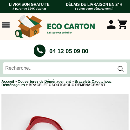
LIVRAISON GRATUITE
DÉLAIS DE LIVRAISON EN 24H
à partir de 150€ d'achat
( selon votre département )
ACCUEIL
CARTONS
DÉMÉNAGEMENT
CARTONS
04 12 05 09 80
Cartons
Livre
Cartons
Standard
Caisses
Accueil
>
Couvertures de Déménagement
>
Bracelets Caoutchouc
Penderie
Déménageurs
> BRACELET CAOUTCHOUC DEMENAGEMENT
Cartons
Vaisselle
Cartons
Informatique
Cartons
Tableau
et