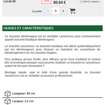
-20%
Lot de 60
FOURNITURES
( 1.344 € unitaire )
80.64 €
DÉMÉNAGEMENT
-
+
Quantité:
PROTECTIONS
ET
CALAGES
USAGES ET CARACTÉRISTIQUES
Films
Bulles
Ce bracelet déménageur est en véritable caoutchouc plus communément
Films
appelé bracelet élastique déménageur.
Mousse
Le bracelet caoutchouc ou bracelet élastique est utilisé systématiquement
par les déménageurs pour bloquer ou maintenir les couvertures de
Films
déménagement sur vos meubles fragiles.
Bulles
Kraft
Plus pratique qu'une ficelle, plus efficace qu'un bout d'adhésif et surtout
très économique puisque vous pourrez réutiliser ce bracelet en caoutchouc
Pochettes
autant de fois que nécessaire !!
bulles
Montage rapide, aisé et doté d'une grande élasticité, ce bracelet
Housses
caoutchouc est un véritable accessoire professionnel.
de
Protection
Sac
fourre-
Longueur: 84 cm
tout,
sachet
Largeur: 2.2 cm
à