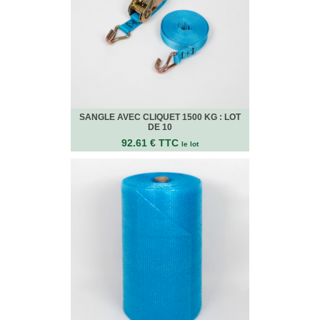
VENTES
EN
GROS
PIÈCES
À
DÉMÉNAGER
CHAMBRE
SANGLE AVEC CLIQUET 1500 KG : LOT
DE 10
CUISINE
92.61 € TTC
le lot
SALON
SALLE
DE
BAIN
BUREAU
GARAGE
CONTACT