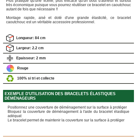
Plus pratique qu'une ficelle, plus efficace qu'un bout d'adhésif et surtout
quincaillerie
très économique puisque vous pourrez réutiliser ce bracelet en caoutchouc
autant de fois que nécessaire !!
Profilés,
Angles,
Montage rapide, aisé et doté d'une grande élasticité, ce bracelet
caoutchouc est un véritable accessoire professionnel.
Manchons,
Chips
Croisillons
Longueur: 84 cm
Vaisselles
Largeur: 2.2 cm
Films
Étirables
Epaisseur: 2 mm
Cartons
Rouge
ondulés,
Papiers
100% si tri et collecte
kraft,
Macules
COUVERTURES
EXEMPLE D'UTILISATION DES BRACELETS ÉLASTIQUES
DÉMÉNAGEURS
Couvertures
Positionnez une couverture de déménagement sur la surface à protéger
Déménagement
Bloquez la couverture de déménagement à l'aide du bracelet élastique
Classiques
adéquat
Le bracelet permet de maintenir la couverture sur la surface à protéger
Couvertures
Déménagement
Tissées