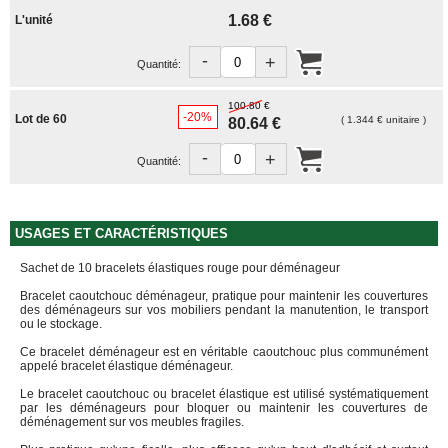
FOURNITURES
1.68 €
L'unité
DÉMÉNAGEMENT
-
PROTECTIONS
+
Quantité:
ET
CALAGES
100.80 €
-20%
Lot de 60
( 1.344 € unitaire )
80.64 €
Films
Bulles
-
+
Quantité:
Films
Mousse
Films
Bulles
USAGES ET CARACTÉRISTIQUES
Kraft
Sachet de 10 bracelets élastiques rouge pour déménageur
Pochettes
bulles
Bracelet caoutchouc déménageur, pratique pour maintenir les couvertures
des déménageurs sur vos mobiliers pendant la manutention, le transport
Housses
ou le stockage.
de
Protection
Ce bracelet déménageur est en véritable caoutchouc plus communément
appelé bracelet élastique déménageur.
Sac
Le bracelet caoutchouc ou bracelet élastique est utilisé systématiquement
fourre-
par les déménageurs pour bloquer ou maintenir les couvertures de
tout,
déménagement sur vos meubles fragiles.
sachet
à