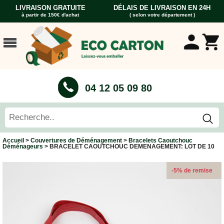
LIVRAISON GRATUITE
DÉLAIS DE LIVRAISON EN 24H
à partir de 150€ d'achat
( selon votre département )
ACCUEIL
CARTONS
DÉMÉNAGEMENT
CARTONS
04 12 05 09 80
Cartons
Livre
Cartons
Standard
Caisses
Accueil
>
Couvertures de Déménagement
>
Bracelets Caoutchouc
Penderie
Déménageurs
> BRACELET CAOUTCHOUC DEMENAGEMENT: LOT DE 10
Cartons
Vaisselle
-5% de remise
Cartons
Informatique
Cartons
Tableau
et