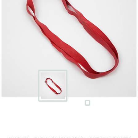
Écran
Kits
cartons
avec
adhésifs
Boites
à
chaussures
PACKS
DÉMÉNAGEMENT
Pack
déménagement
tout-
en-
un
Pack
déménagement
du
T1
au
T5
CAISSES