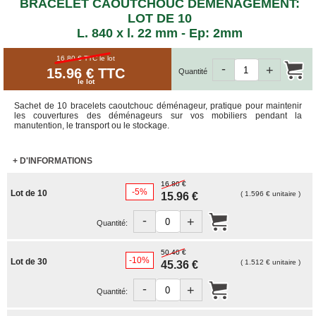
ET
BRACELET CAOUTCHOUC DEMENAGEMENT:
BOÎTES
LOT DE 10
ARCHIVES
L. 840 x l. 22 mm - Ep: 2mm
CARTONS
SPÉCIAUX
16.80 € TTC
le lot
-
+
15.96 € TTC
Quantité
Cartons
le lot
Barrels
Sachet de 10 bracelets caoutchouc déménageur, pratique pour maintenir
Cartons
les couvertures des déménageurs sur vos mobiliers pendant la
Base
manutention, le transport ou le stockage.
Carrée
Cartons
+ D'INFORMATIONS
Base
Rectangulaire
16.80 €
-5%
Lot de 10
( 1.596 € unitaire )
15.96 €
Cartons
Télescopiques
-
+
Quantité:
FIN
DE
50.40 €
SÉRIE
-10%
Lot de 30
( 1.512 € unitaire )
45.36 €
CARTONS
-
+
D'EXPÉDITION
Quantité: