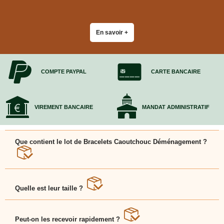
En savoir +
COMPTE PAYPAL
CARTE BANCAIRE
VIREMENT BANCAIRE
MANDAT ADMINISTRATIF
Que contient le lot de Bracelets Caoutchouc Déménagement ?
Plusieurs bracelets résistants pour sécuriser vos
couvertures ou câbles pendant un déménagement.
Quelle est leur taille ?
Environ 80 cm de périmètre pour s?adapter à tous les
volumes.
Peut-on les recevoir rapidement ?