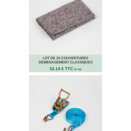
quincaillerie
Profilés,
Angles,
Manchons,
Chips
Croisillons
Vaisselles
Films
Étirables
LOT DE 10 COUVERTURES
Cartons
DEMENAGEMENT CLASSIQUES
ondulés,
52.14 € TTC
le lot
Papiers
kraft,
Macules
COUVERTURES
Couvertures
Déménagement
Classiques
Couvertures
Déménagement
Tissées