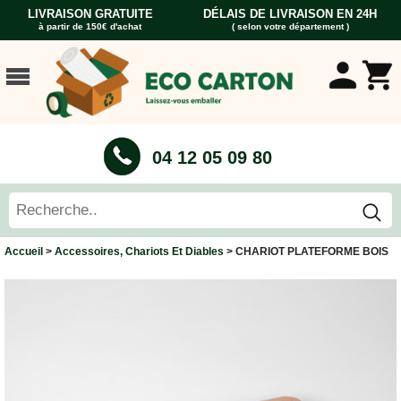
LIVRAISON GRATUITE
DÉLAIS DE LIVRAISON EN 24H
à partir de 150€ d'achat
( selon votre département )
ACCUEIL
CARTONS
DÉMÉNAGEMENT
CARTONS
04 12 05 09 80
Cartons
Livre
Cartons
Standard
Caisses
Accueil
>
Accessoires, Chariots Et Diables
> CHARIOT PLATEFORME BOIS
Penderie
Cartons
Vaisselle
Cartons
Informatique
Cartons
Tableau
et