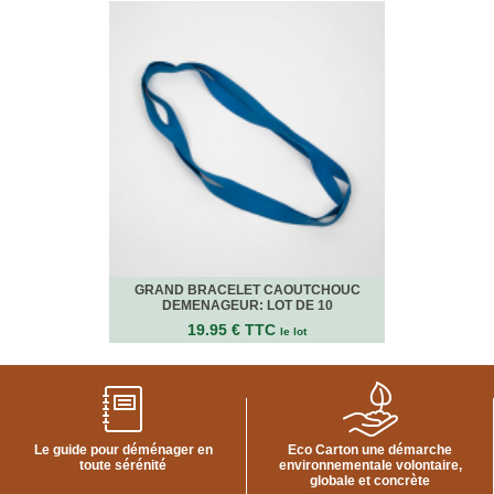
VENTES
EN
GROS
PIÈCES
À
DÉMÉNAGER
CHAMBRE
CUISINE
SALON
SALLE
GRAND BRACELET CAOUTCHOUC
DEMENAGEUR: LOT DE 10
DE
BAIN
19.95 € TTC
le lot
BUREAU
GARAGE
CONTACT
Le guide pour déménager en
Eco Carton une démarche
toute sérénité
environnementale volontaire,
globale et concrète