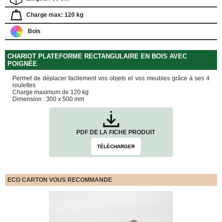
FOURNITURES
DÉMÉNAGEMENT
Charge max: 120 kg
PROTECTIONS
Bois
ET
CALAGES
CHARIOT PLATEFORME RECTANGULAIRE EN BOIS AVEC
Films
POIGNÉE
Bulles
Permet de déplacer facilement vos objets et vos meubles grâce à ses 4
Films
roulettes
Mousse
Charge maximum de 120 kg
Dimension : 300 x 500 mm
Films
Bulles
Kraft
PDF DE LA FICHE PRODUIT
Pochettes
bulles
TÉLÉCHARGER
Housses
de
Protection
ECO CARTON VOUS RECOMMANDE
Sac
fourre-
tout,
sachet
à