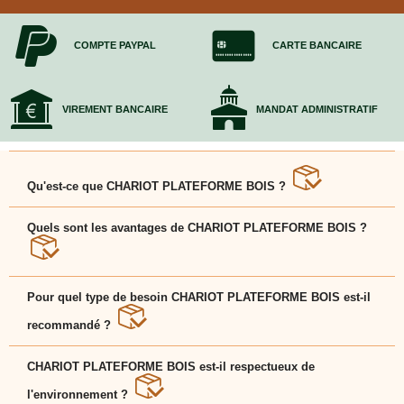
COMPTE PAYPAL
CARTE BANCAIRE
VIREMENT BANCAIRE
MANDAT ADMINISTRATIF
Qu'est-ce que CHARIOT PLATEFORME BOIS ?
CHARIOT PLATEFORME BOIS est une solution
pratique et adaptée pour faciliter votre déménagement
Quels sont les avantages de CHARIOT PLATEFORME BOIS ?
et protéger vos affaires en toute sérénité.
CHARIOT PLATEFORME BOIS se distingue par sa
solidité, son aspect écologique et sa praticité pour
Pour quel type de besoin CHARIOT PLATEFORME BOIS est-il
emballer et transporter vos biens.
recommandé ?
CHARIOT PLATEFORME BOIS convient aussi bien
aux particuliers qu'aux professionnels cherchant une
CHARIOT PLATEFORME BOIS est-il respectueux de
solution efficace pour sécuriser leurs objets.
l'environnement ?