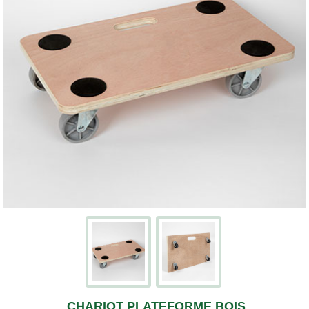
Écran
Kits
cartons
avec
adhésifs
Boites
à
chaussures
PACKS
DÉMÉNAGEMENT
Pack
déménagement
tout-
en-
un
Pack
déménagement
du
T1
au
T5
CAISSES
CHARIOT PLATEFORME BOIS