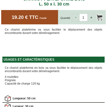
ET
L. 50 x l. 30 cm
BOÎTES
ARCHIVES
CARTONS
19.20 € TTC
-
+
Quantité
l'unité
SPÉCIAUX
Cartons
Ce chariot plateforme va vous faciliter le déplacement des objets
Barrels
encombrants durant votre déménagement.
Cartons
Base
Carrée
Cartons
Base
USAGES ET CARACTÉRISTIQUES
Rectangulaire
Cartons
Ce chariot plateforme en bois va vous faciliter le déplacement des objets
Télescopiques
encombrants durant votre déménagement.
4 roulettes
FIN
Poignée
DE
Capacité de charge 120 kg
SÉRIE
CARTONS
D'EXPÉDITION
Longueur: 50 cm
Largeur: 30 cm