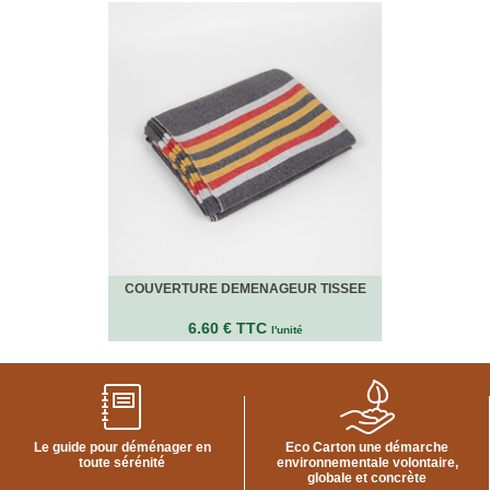
quincaillerie
Profilés,
Angles,
Manchons,
Chips
Croisillons
Vaisselles
Films
Étirables
Cartons
ondulés,
Papiers
kraft,
COUVERTURE DEMENAGEUR TISSEE
Macules
6.60 € TTC
COUVERTURES
l'unité
Couvertures
Déménagement
Classiques
Couvertures
Le guide pour déménager en
Eco Carton une démarche
Déménagement
toute sérénité
environnementale volontaire,
Tissées
globale et concrète