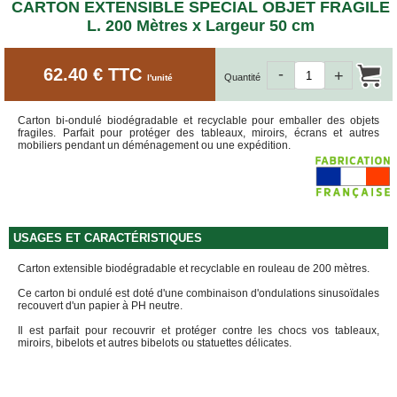
ET
CARTON EXTENSIBLE SPECIAL OBJET FRAGILE
BOÎTES
L. 200 Mètres x Largeur 50 cm
ARCHIVES
CARTONS
62.40 € TTC
-
SPÉCIAUX
+
Quantité
l'unité
Cartons
Barrels
Carton bi-ondulé biodégradable et recyclable pour emballer des objets
fragiles. Parfait pour protéger des tableaux, miroirs, écrans et autres
Cartons
mobiliers pendant un déménagement ou une expédition.
Base
Carrée
Cartons
Base
Rectangulaire
USAGES ET CARACTÉRISTIQUES
Cartons
Télescopiques
Carton extensible biodégradable et recyclable en rouleau de 200 mètres.
FIN
Ce carton bi ondulé est doté d'une combinaison d'ondulations sinusoïdales
DE
recouvert d'un papier à PH neutre.
SÉRIE
Il est parfait pour recouvrir et protéger contre les chocs vos tableaux,
miroirs, bibelots et autres bibelots ou statuettes délicates.
CARTONS
D'EXPÉDITION