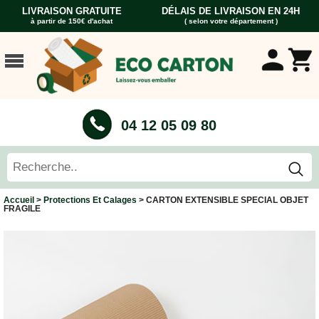
LIVRAISON GRATUITE
DÉLAIS DE LIVRAISON EN 24H
à partir de 150€ d'achat
( selon votre département )
ACCUEIL
CARTONS
DÉMÉNAGEMENT
CARTONS
04 12 05 09 80
Cartons
Livre
Cartons
Standard
Caisses
Accueil
>
Protections Et Calages
> CARTON EXTENSIBLE SPECIAL OBJET
Penderie
FRAGILE
Cartons
Vaisselle
Cartons
Informatique
Cartons
Tableau
et