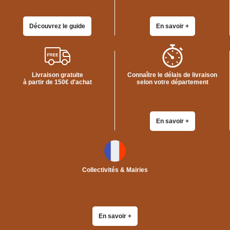
Bracelets
Caoutchouc
Déménageurs
Découvrez le guide
En savoir +
ADHÉSIFS
ACCESSOIRES
Sangles,
Livraison gratuite
Connaître le délais de livraison
Tendeurs,
à partir de 150€ d'achat
selon votre département
Ficelles
et
Bracelets
Chariots
En savoir +
de
Déménagement
Cadenas
Couteaux
Collectivités & Mairies
sécurité
et
cutters
PRODUITS
D'EXPÉDITION
En savoir +