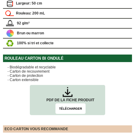
FOURNITURES
Largeur: 50 cm
DÉMÉNAGEMENT
Rouleau: 200 mL
PROTECTIONS
ET
92 g/m²
CALAGES
Brun ou marron
Films
Bulles
100% si tri et collecte
Films
Mousse
ROULEAU CARTON BI ONDULÉ
Films
- Biodégradable et recyclable
Bulles
- Carton de recouvrement
Kraft
- Carton de protection
- Carton extensible
Pochettes
bulles
Housses
PDF DE LA FICHE PRODUIT
de
Protection
TÉLÉCHARGER
Sac
fourre-
tout,
sachet
ECO CARTON VOUS RECOMMANDE
à