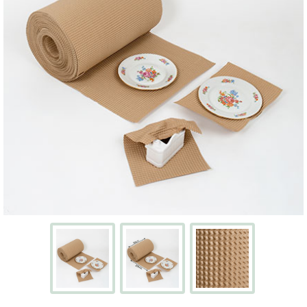
Écran
Kits
cartons
avec
adhésifs
Boites
à
chaussures
PACKS
DÉMÉNAGEMENT
Pack
déménagement
tout-
en-
un
Pack
déménagement
du
T1
au
T5
CAISSES