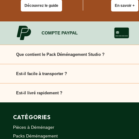
quincaillerie
Découvrez le guide
En savoir +
Profilés,
Angles,
Manchons,
Chips
COMPTE PAYPAL
Croisillons
Vaisselles
Films
Étirables
Que contient le Pack Déménagement Studio ?
Cartons
Idéal pour les petits logements, ce pack inclut les cartons ess
ondulés,
Papiers
Est-il facile à transporter ?
kraft,
Macules
Oui, tous les cartons sont pliables et légers, pratiques pour 
COUVERTURES
Est-il livré rapidement ?
Couvertures
Oui, EcoCarton assure la livraison en 24 à 48 h partout en Fra
Déménagement
Classiques
CATÉGORIES
Couvertures
Déménagement
Pièces à Déménager
Tissées
Packs Déménagement
Bracelets