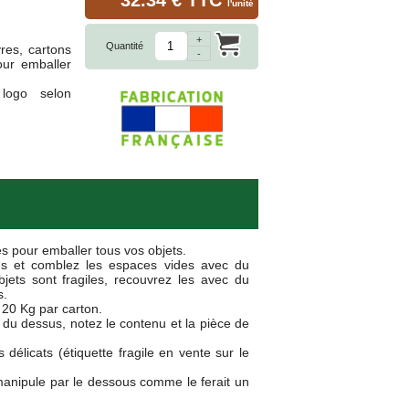
32.34 € TTC
l'unité
+
Quantité
res, cartons
-
pour emballer
logo selon
es pour emballer tous vos objets.
ns et comblez les espaces vides avec du
jets sont fragiles, recouvrez les avec du
s.
20 Kg par carton.
s du dessus, notez le contenu et la pièce de
 délicats (étiquette fragile en vente sur le
manipule par le dessous comme le ferait un