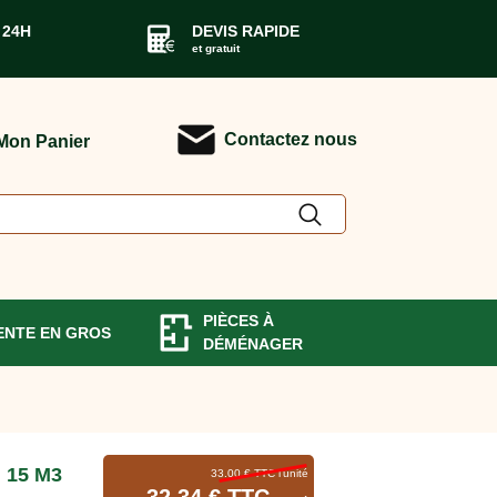
 24H
DEVIS RAPIDE
et gratuit
Contactez nous
Mon Panier
PIÈCES À
ENTE EN GROS
DÉMÉNAGER
15 M3
33.00 € TTC
l'unité