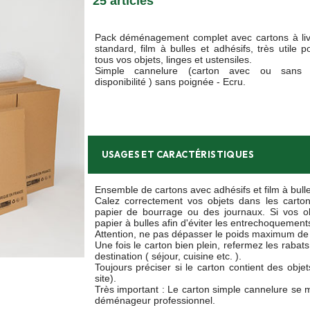
25 articles
Pack déménagement complet avec cartons à liv
standard, film à bulles et adhésifs, très utile 
tous vos objets, linges et ustensiles.
Simple cannelure (carton avec ou sans 
disponibilité ) sans poignée - Ecru.
USAGES ET CARACTÉRISTIQUES
Ensemble de cartons avec adhésifs et film à bull
Calez correctement vos objets dans les carto
papier de bourrage ou des journaux. Si vos ob
papier à bulles afin d'éviter les entrechoquement
Attention, ne pas dépasser le poids maximum de 
Une fois le carton bien plein, refermez les rabat
destination ( séjour, cuisine etc. ).
Toujours préciser si le carton contient des objets
site).
Très important : Le carton simple cannelure se 
déménageur professionnel.