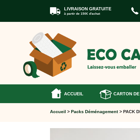
LIVRAISON GRATUITE
à partir de 150€ d'achat
ACCUEIL
CARTONS
DÉMÉNAGEMENT
CARTONS
Cartons
Livre
Cartons
Standard
Caisses
Penderie
ACCUEIL
CARTON DE
Cartons
Vaisselle
Accueil
>
Packs Déménagement
> PACK D
Cartons
Informatique
Cartons
Tableau
et