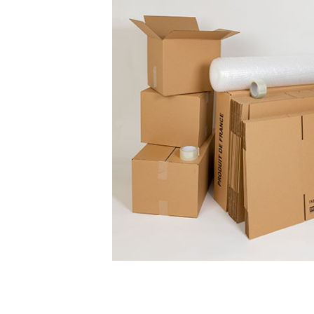
Écran
Kits
cartons
avec
adhésifs
Boites
à
chaussures
PACKS
DÉMÉNAGEMENT
Pack
déménagement
tout-
en-
un
Pack
déménagement
du
T1
au
T5
CAISSES
ET