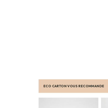
BOÎTES
ARCHIVES
CARTONS
SPÉCIAUX
Cartons
Barrels
Cartons
Base
Carrée
Cartons
Base
Rectangulaire
Cartons
Télescopiques
FIN
DE
SÉRIE
ECO CARTON VOUS RECOMMANDE
CARTONS
D'EXPÉDITION