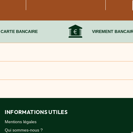
CARTE BANCAIRE
VIREMENT BANCAI
entiels, rubans adhésifs et protections pour un volume de 15 m³.
les déménagements urbains.
nce.
INFORMATIONS UTILES
Mentions légales
Qui sommes-nous ?