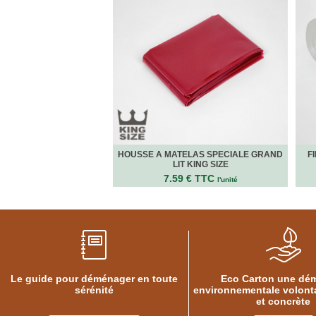
FOURNITURES
DÉMÉNAGEMENT
PROTECTIONS
ET
CALAGES
Films
Bulles
Films
Mousse
Films
Bulles
HOUSSE A MATELAS SPECIALE GRAND
F
LIT KING SIZE
Kraft
7.59 € TTC
l'unité
Pochettes
bulles
Housses
de
Protection
Sac
fourre-
Le guide pour déménager en toute
Eco Carton une dé
tout,
sérénité
environnementale volonta
sachet
et concrète
à