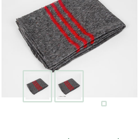
Écran
Kits
cartons
avec
adhésifs
Boites
à
chaussures
PACKS
DÉMÉNAGEMENT
Pack
déménagement
tout-
en-
un
Pack
déménagement
du
T1
au
T5
CAISSES