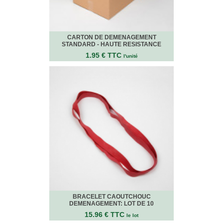
VENTES
EN
GROS
CARTON DE DEMENAGEMENT
STANDARD - HAUTE RESISTANCE
PIÈCES
1.95 € TTC
À
l'unité
DÉMÉNAGER
CHAMBRE
CUISINE
SALON
SALLE
DE
BAIN
BUREAU
GARAGE
BRACELET CAOUTCHOUC
CONTACT
DEMENAGEMENT: LOT DE 10
15.96 € TTC
le lot