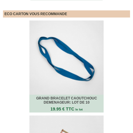
quincaillerie
Profilés,
ECO CARTON VOUS RECOMMANDE
Angles,
Manchons,
Chips
Croisillons
Vaisselles
Films
Étirables
Cartons
ondulés,
Papiers
kraft,
Macules
COUVERTURES
GRAND BRACELET CAOUTCHOUC
Couvertures
DEMENAGEUR: LOT DE 10
Déménagement
19.95 € TTC
Classiques
le lot
Couvertures
Déménagement
Tissées