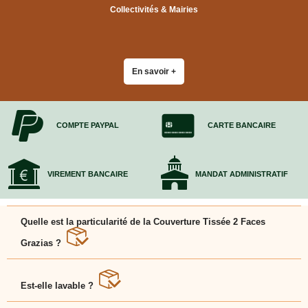
Collectivités & Mairies
En savoir +
COMPTE PAYPAL
CARTE BANCAIRE
VIREMENT BANCAIRE
MANDAT ADMINISTRATIF
Quelle est la particularité de la Couverture Tissée 2 Faces
Grazias ?
Elle est doublement tissée pour une résistance
supérieure et une protection anti-poussière.
Est-elle lavable ?
Oui, lavable et réutilisable sans perte de qualité.