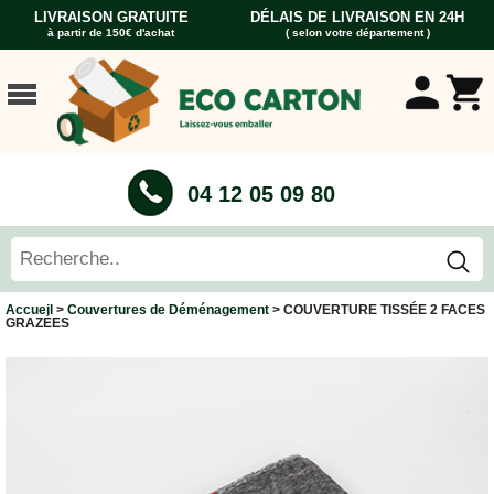
LIVRAISON GRATUITE
DÉLAIS DE LIVRAISON EN 24H
à partir de 150€ d'achat
( selon votre département )
ACCUEIL
CARTONS
DÉMÉNAGEMENT
CARTONS
04 12 05 09 80
Cartons
Livre
Cartons
Standard
Caisses
Accueil
>
Couvertures de Déménagement
> COUVERTURE TISSÉE 2 FACES
Penderie
GRAZÉES
Cartons
Vaisselle
Cartons
Informatique
Cartons
Tableau
et