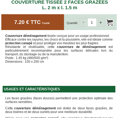
ET
COUVERTURE TISSÉE 2 FACES GRAZÉES
BOÎTES
L. 2 m x l. 1.5 m
ARCHIVES
CARTONS
7.20 € TTC
-
SPÉCIAUX
+
Quantité
l'unité
Cartons
Barrels
Couverture déménagement
tissée conçue pour un usage professionnel.
Efficace contre les rayures, les chocs et la poussière, elle est idéale comme
Cartons
protection canapé
et pour protéger vos meubles les plus fragiles.
Base
Résistante et réutilisable, cette
couverture de déménagement
est
Carrée
particulièrement recommandée pour les surfaces délicates lors du
transport, du stockage ou de la manutention.
Poids : 1.45 kg (480/500 g/m²)
Cartons
Dimensions : 150 x 200 cm
Base
Rectangulaire
Cartons
Télescopiques
FIN
USAGES ET CARACTÉRISTIQUES
DE
SÉRIE
Les faces grazées (faces douces) permettent une protection optimale des
surfaces sensibles.
CARTONS
D'EXPÉDITION
Cette
couverture déménagement
est dotée de deux faces grazées, de
deux lisières et de deux ourlets pour une meilleure durabilité.