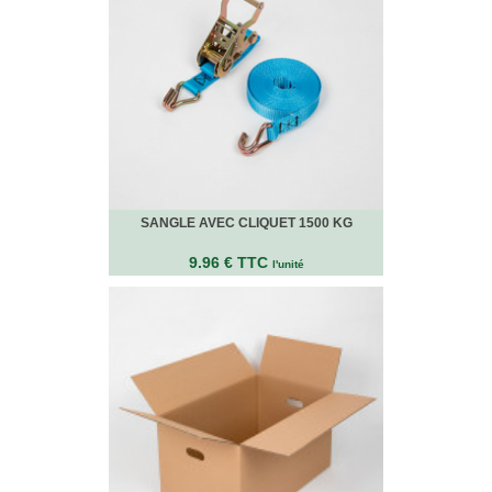
Bracelets
Caoutchouc
Déménageurs
ADHÉSIFS
ACCESSOIRES
Sangles,
Tendeurs,
Ficelles
et
Bracelets
SANGLE AVEC CLIQUET 1500 KG
Chariots
9.96 € TTC
l'unité
de
Déménagement
Cadenas
Couteaux
sécurité
et
cutters
PRODUITS
D'EXPÉDITION