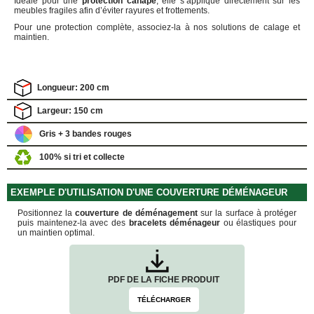
Idéale pour une
protection canapé
, elle s’applique directement sur les
FOURNITURES
meubles fragiles afin d’éviter rayures et frottements.
DÉMÉNAGEMENT
Pour une protection complète, associez-la à nos solutions de calage et
maintien.
PROTECTIONS
ET
CALAGES
Films
Longueur: 200 cm
Bulles
Largeur: 150 cm
Films
Mousse
Gris + 3 bandes rouges
Films
100% si tri et collecte
Bulles
Kraft
Pochettes
EXEMPLE D'UTILISATION D'UNE COUVERTURE DÉMÉNAGEUR
bulles
Positionnez la
couverture de déménagement
sur la surface à protéger
puis maintenez-la avec des
bracelets déménageur
ou élastiques pour
Housses
un maintien optimal.
de
Protection
Sac
fourre-
PDF DE LA FICHE PRODUIT
tout,
sachet
TÉLÉCHARGER
à