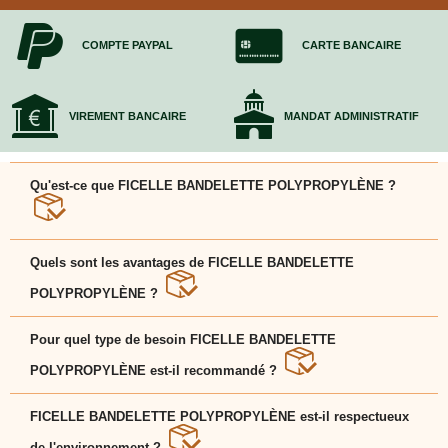
COMPTE PAYPAL
CARTE BANCAIRE
VIREMENT BANCAIRE
MANDAT ADMINISTRATIF
Qu'est-ce que FICELLE BANDELETTE POLYPROPYLÈNE ?
FICELLE BANDELETTE POLYPROPYLÈNE est une
solution pratique et adaptée pour faciliter votre
Quels sont les avantages de FICELLE BANDELETTE
déménagement et protéger vos affaires en toute
sérénité.
POLYPROPYLÈNE ?
FICELLE BANDELETTE POLYPROPYLÈNE se
distingue par sa solidité, son aspect écologique et sa
Pour quel type de besoin FICELLE BANDELETTE
praticité pour emballer et transporter vos biens.
POLYPROPYLÈNE est-il recommandé ?
FICELLE BANDELETTE POLYPROPYLÈNE convient
aussi bien aux particuliers qu'aux professionnels
FICELLE BANDELETTE POLYPROPYLÈNE est-il respectueux
cherchant une solution efficace pour sécuriser leurs
objets.
de l'environnement ?