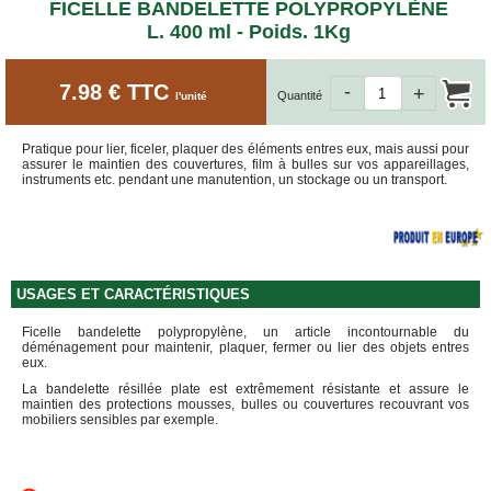
ET
FICELLE BANDELETTE POLYPROPYLÈNE
BOÎTES
L. 400 ml - Poids. 1Kg
ARCHIVES
CARTONS
7.98 € TTC
-
SPÉCIAUX
+
Quantité
l'unité
Cartons
Barrels
Pratique pour lier, ficeler, plaquer des éléments entres eux, mais aussi pour
assurer le maintien des couvertures, film à bulles sur vos appareillages,
Cartons
instruments etc. pendant une manutention, un stockage ou un transport.
Base
Carrée
Cartons
Base
Rectangulaire
USAGES ET CARACTÉRISTIQUES
Cartons
Télescopiques
Ficelle bandelette polypropylène, un article incontournable du
déménagement pour maintenir, plaquer, fermer ou lier des objets entres
FIN
eux.
DE
La bandelette résillée plate est extrêmement résistante et assure le
SÉRIE
maintien des protections mousses, bulles ou couvertures recouvrant vos
mobiliers sensibles par exemple.
CARTONS
D'EXPÉDITION