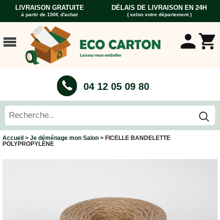
LIVRAISON GRATUITE
DÉLAIS DE LIVRAISON EN 24H
à partir de 150€ d'achat
( selon votre département )
ACCUEIL
CARTONS
DÉMÉNAGEMENT
CARTONS
04 12 05 09 80
Cartons
Livre
Cartons
Standard
Caisses
Accueil
>
Je déménage mon Salon
> FICELLE BANDELETTE
Penderie
POLYPROPYLÈNE
Cartons
Vaisselle
Cartons
Informatique
Cartons
Tableau
et