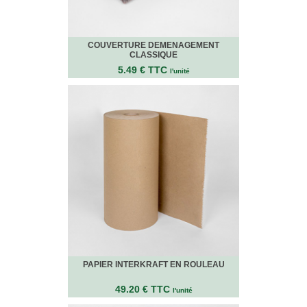
Bracelets
Caoutchouc
Déménageurs
COUVERTURE DEMENAGEMENT
ADHÉSIFS
CLASSIQUE
5.49 € TTC
l'unité
ACCESSOIRES
Sangles,
Tendeurs,
Ficelles
et
Bracelets
Chariots
de
Déménagement
Cadenas
Couteaux
sécurité
et
cutters
PAPIER INTERKRAFT EN ROULEAU
PRODUITS
D'EXPÉDITION
49.20 € TTC
l'unité