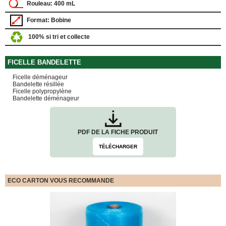
Rouleau: 400 mL
FOURNITURES
DÉMÉNAGEMENT
Format: Bobine
PROTECTIONS
100% si tri et collecte
ET
CALAGES
Films
FICELLE BANDELETTE
Bulles
Ficelle déménageur
Bandelette résillée
Films
Ficelle polypropylène
Mousse
Bandelette déménageur
Films
Bulles
Kraft
PDF DE LA FICHE PRODUIT
Pochettes
bulles
TÉLÉCHARGER
Housses
de
Protection
ECO CARTON VOUS RECOMMANDE
Sac
fourre-
tout,
sachet
à