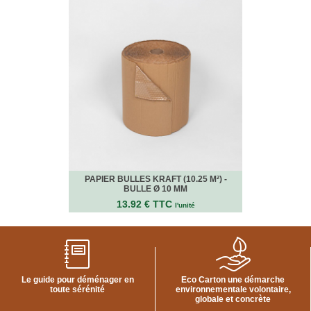
VENTES
EN
GROS
PIÈCES
À
DÉMÉNAGER
CHAMBRE
CUISINE
SALON
PAPIER BULLES KRAFT (10.25 M²) -
SALLE
BULLE Ø 10 MM
DE
13.92 € TTC
BAIN
l'unité
BUREAU
GARAGE
Le guide pour déménager en
Eco Carton une démarche
CONTACT
toute sérénité
environnementale volontaire,
globale et concrète