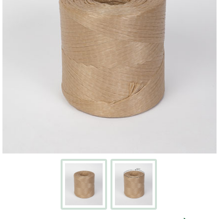
Écran
Kits
cartons
avec
adhésifs
Boites
à
chaussures
PACKS
DÉMÉNAGEMENT
Pack
déménagement
tout-
en-
un
Pack
déménagement
du
T1
au
T5
CAISSES