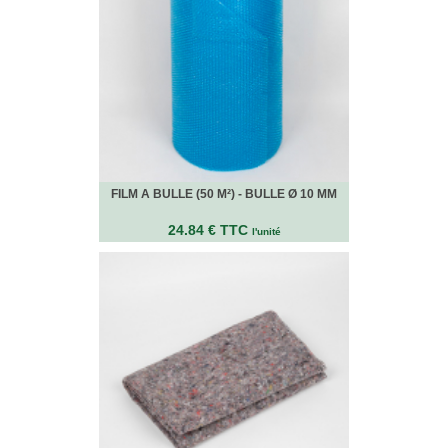
quincaillerie
Profilés,
Angles,
Manchons,
Chips
Croisillons
Vaisselles
Films
Étirables
FILM A BULLE (50 M²) - BULLE Ø 10 MM
Cartons
ondulés,
24.84 € TTC
l'unité
Papiers
kraft,
Macules
COUVERTURES
Couvertures
Déménagement
Classiques
Couvertures
Déménagement
Tissées