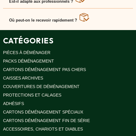
Est-il adapté aux professionnels ?
VENTES
EN
Oui, idéal pour les traiteurs, hôtels ou organisateurs d?
GROS
événements.
Où peut-on le recevoir rapidement ?
Livraison rapide sous 48 h à Paris, Bordeaux, Lyon et
PIÈCES
dans toute la France.
À
CATÉGORIES
DÉMÉNAGER
CHAMBRE
PIÈCES À DÉMÉNAGER
CUISINE
PACKS DÉMÉNAGEMENT
CARTONS DÉMÉNAGEMENT PAS CHERS
SALON
CAISSES ARCHIVES
SALLE
DE
COUVERTURES DE DÉMÉNAGEMENT
BAIN
PROTECTIONS ET CALAGES
BUREAU
ADHÉSIFS
GARAGE
CARTONS DÉMÉNAGEMENT SPÉCIAUX
CARTONS DÉMÉNAGEMENT FIN DE SÉRIE
CONTACT
ACCESSOIRES, CHARIOTS ET DIABLES