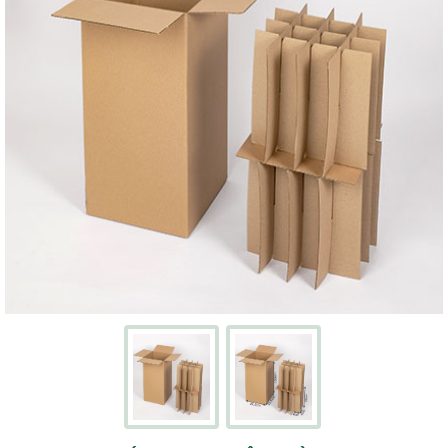
Écran
Kits
cartons
avec
adhésifs
Boites
à
chaussures
PACKS
DÉMÉNAGEMENT
Pack
déménagement
tout-
en-
un
Pack
déménagement
du
T1
au
T5
CAISSES