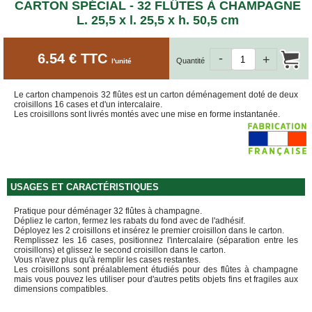
ET
CARTON SPÉCIAL - 32 FLÛTES À CHAMPAGNE
BOÎTES
L. 25,5 x l. 25,5 x h. 50,5 cm
ARCHIVES
CARTONS
6.54 € TTC
-
SPÉCIAUX
+
Quantité
l'unité
Cartons
Barrels
Le carton champenois 32 flûtes est un carton déménagement doté de deux
croisillons 16 cases et d'un intercalaire.
Cartons
Les croisillons sont livrés montés avec une mise en forme instantanée.
Base
Carrée
Cartons
Base
Rectangulaire
USAGES ET CARACTÉRISTIQUES
Cartons
Télescopiques
Pratique pour déménager 32 flûtes à champagne.
Dépliez le carton, fermez les rabats du fond avec de l'adhésif.
FIN
Déployez les 2 croisillons et insérez le premier croisillon dans le carton.
DE
Remplissez les 16 cases, positionnez l'intercalaire (séparation entre les
croisillons) et glissez le second croisillon dans le carton.
SÉRIE
Vous n'avez plus qu'à remplir les cases restantes.
Les croisillons sont préalablement étudiés pour des flûtes à champagne
CARTONS
mais vous pouvez les utiliser pour d'autres petits objets fins et fragiles aux
D'EXPÉDITION
dimensions compatibles.