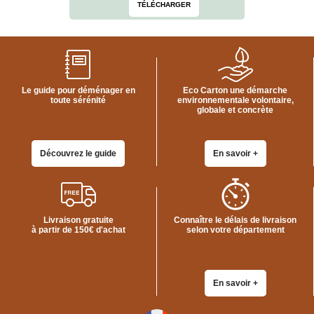
TÉLÉCHARGER
quincaillerie
Profilés,
Angles,
Manchons,
Chips
Croisillons
Le guide pour déménager en
Eco Carton une démarche
Vaisselles
toute sérénité
environnementale volontaire,
globale et concrète
Films
Étirables
Cartons
Découvrez le guide
En savoir +
ondulés,
Papiers
kraft,
Macules
COUVERTURES
Livraison gratuite
Connaître le délais de livraison
à partir de 150€ d'achat
selon votre département
Couvertures
Déménagement
Classiques
Couvertures
En savoir +
Déménagement
Tissées