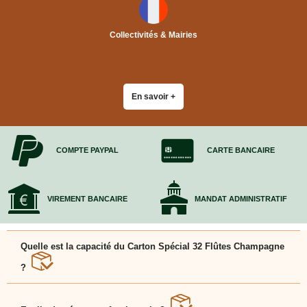
Bracelets
Caoutchouc
Déménageurs
Collectivités & Mairies
ADHÉSIFS
ACCESSOIRES
Sangles,
En savoir +
Tendeurs,
Ficelles
et
Bracelets
COMPTE PAYPAL
CARTE BANCAIRE
Chariots
de
Déménagement
VIREMENT BANCAIRE
MANDAT ADMINISTRATIF
Cadenas
Couteaux
sécurité
et
Quelle est la capacité du Carton Spécial 32 Flûtes Champagne
cutters
?
PRODUITS
D'EXPÉDITION
Ce carton EcoCarton permet d?emballer jusqu?à 32
flûtes avec des croisillons intégrés.