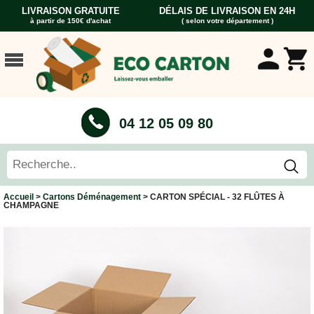
LIVRAISON GRATUITE
DÉLAIS DE LIVRAISON EN 24H
à partir de 150€ d'achat
( selon votre département )
ACCUEIL
CARTONS
DÉMÉNAGEMENT
CARTONS
04 12 05 09 80
Cartons
Livre
Cartons
Standard
Caisses
Accueil
>
Cartons Déménagement
> CARTON SPÉCIAL - 32 FLÛTES À
Penderie
CHAMPAGNE
Cartons
Vaisselle
Cartons
Informatique
Cartons
Tableau
et