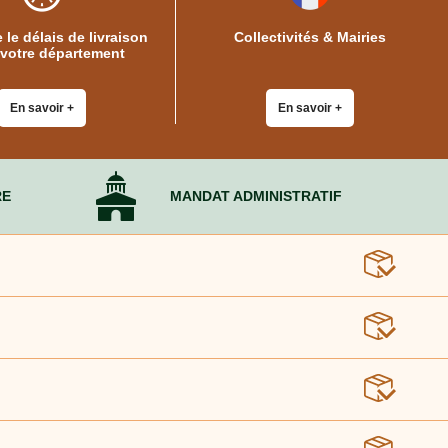
 le délais de livraison
Collectivités & Mairies
 votre département
En savoir +
En savoir +
RE
MANDAT ADMINISTRATIF
s en toute sérénité.
 vos biens.
 sécuriser leurs objets.