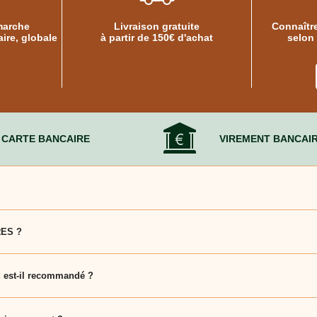
marche
Livraison gratuite
Connaître
ire, globale
à partir de 150€ d'achat
selon
CARTE BANCAIRE
VIREMENT BANCAI
 adaptée pour faciliter votre déménagement et protéger vos affaire
RES ?
, son aspect écologique et sa praticité pour emballer et transporter
est-il recommandé ?
iculiers qu'aux professionnels cherchant une solution efficace pour