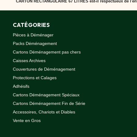
CARTON RECTANGULAIRE 67 LITRES est-il respectueux de l'en
Caoutchouc
Déménageurs
Oui, CARTON RECTANGULAIRE 67 LITRES est conçu à partir de
ADHÉSIFS
CATÉGORIES
ACCESSOIRES
Pièces à Déménager
Sangles,
Tendeurs,
Packs Déménagement
Ficelles
Cartons Déménagement pas chers
et
Bracelets
Caisses Archives
Chariots
Couvertures de Déménagement
de
Déménagement
Protections et Calages
Cadenas
Adhésifs
Couteaux
Cartons Déménagement Spéciaux
sécurité
Cartons Déménagement Fin de Série
et
cutters
Accessoires, Chariots et Diables
PRODUITS
Vente en Gros
D'EXPÉDITION