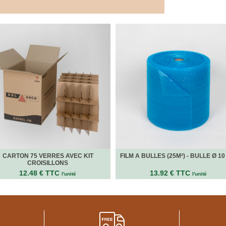
CARTON 75 VERRES AVEC KIT
FILM A BULLES (25M²) - BULLE Ø 1
CROISILLONS
12.48 € TTC
13.92 € TTC
l'unité
l'unité