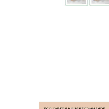
BOÎTES
ARCHIVES
CARTONS
SPÉCIAUX
Cartons
Barrels
Cartons
Base
Carrée
Cartons
Base
Rectangulaire
Cartons
Télescopiques
FIN
DE
SÉRIE
CARTONS
D'EXPÉDITION
ECO CARTON VOUS RECOMMANDE