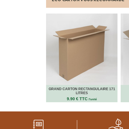
FOURNITURES
DÉMÉNAGEMENT
PROTECTIONS
ET
CALAGES
Films
Bulles
Films
Mousse
Films
Bulles
Kraft
Pochettes
bulles
Housses
GRAND CARTON RECTANGULAIRE 171
LITRES
de
Protection
9.90 € TTC
l'unité
Sac
fourre-
tout,
sachet
à