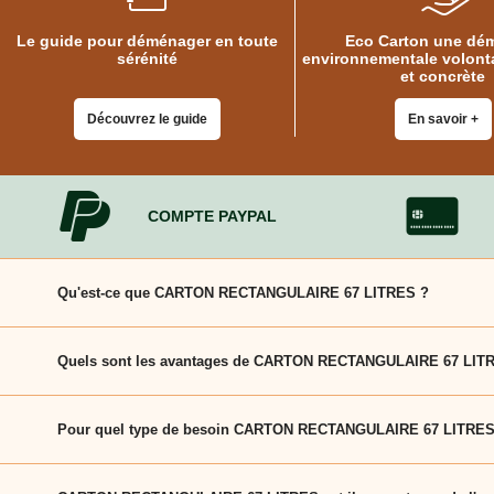
quincaillerie
Profilés,
Le guide pour déménager en toute
Eco Carton une dé
Angles,
sérénité
environnementale volonta
Manchons,
et concrète
Chips
Croisillons
Découvrez le guide
En savoir +
Vaisselles
Films
Étirables
COMPTE PAYPAL
Cartons
ondulés,
Papiers
kraft,
Macules
Qu'est-ce que CARTON RECTANGULAIRE 67 LITRES ?
COUVERTURES
CARTON RECTANGULAIRE 67 LITRES est une solution pratique et
Couvertures
Quels sont les avantages de CARTON RECTANGULAIRE 67 LIT
Déménagement
Classiques
CARTON RECTANGULAIRE 67 LITRES se distingue par sa solidité
Couvertures
Pour quel type de besoin CARTON RECTANGULAIRE 67 LITRES 
Déménagement
Tissées
CARTON RECTANGULAIRE 67 LITRES convient aussi bien aux part
Bracelets