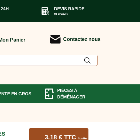
 24H
DEVIS RAPIDE
et gratuit
Contactez nous
Mon Panier
PIÈCES À
ENTE EN GROS
DÉMÉNAGER
ES
3.18 € TTC
l'unité