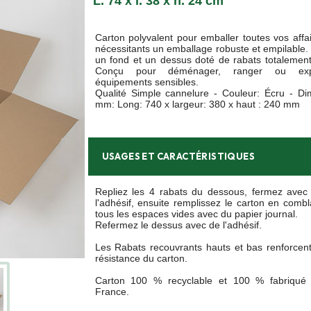
L. 74 x l. 38 x h. 24 cm
Carton polyvalent pour emballer toutes vos affa
nécessitants un emballage robuste et empilable.
un fond et un dessus doté de rabats totalement
Conçu pour déménager, ranger ou exp
équipements sensibles.
Qualité Simple cannelure - Couleur: Écru - D
mm: Long: 740 x largeur: 380 x haut : 240 mm
USAGES ET CARACTÉRISTIQUES
Repliez les 4 rabats du dessous, fermez avec
l'adhésif, ensuite remplissez le carton en combl
tous les espaces vides avec du papier journal.
Refermez le dessus avec de l'adhésif.
Les Rabats recouvrants hauts et bas renforcent
résistance du carton.
Carton 100 % recyclable et 100 % fabriqué
France.