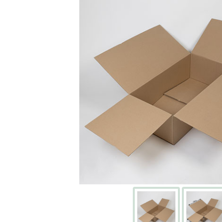
Écran
Kits
cartons
avec
adhésifs
Boites
à
chaussures
PACKS
DÉMÉNAGEMENT
Pack
déménagement
tout-
en-
un
Pack
déménagement
du
T1
au
T5
CAISSES
ET