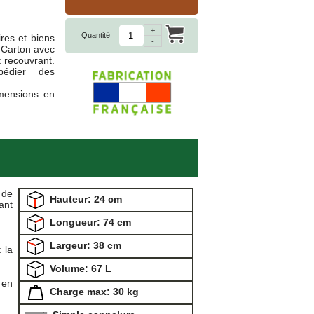
+
Quantité
ires et biens
-
 Carton avec
 recouvrant.
édier des
imensions en
 de
Hauteur: 24 cm
ant
Longueur: 74 cm
Largeur: 38 cm
 la
Volume: 67 L
 en
Charge max: 30 kg