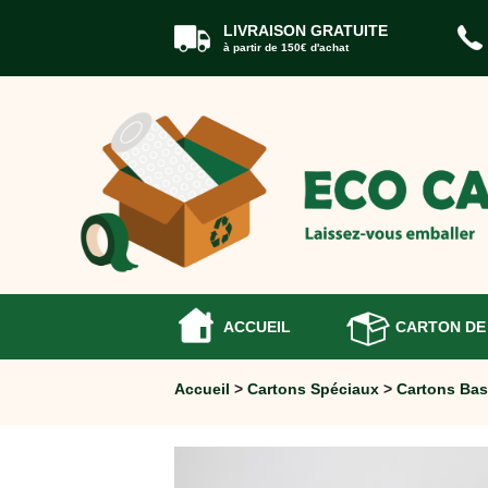
LIVRAISON GRATUITE
à partir de 150€ d'achat
ACCUEIL
CARTONS
DÉMÉNAGEMENT
CARTONS
Cartons
Livre
Cartons
Standard
Caisses
Penderie
ACCUEIL
CARTON DE
Cartons
Vaisselle
Accueil
>
Cartons Spéciaux
>
Cartons Bas
Cartons
Informatique
Cartons
Tableau
et