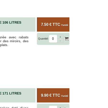
 106 LITRES
7.50 € TTC
l'unité
gnée avec rabats
+
Quantité:
r des miroirs, des
-
plats.
 171 LITRES
9.90 € TTC
l'unité
nelure doté d'une
+