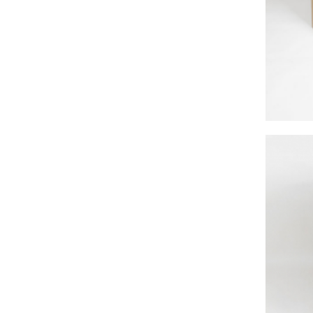
VENTES
EN
GROS
PIÈCES
À
DÉMÉNAGER
CHAMBRE
CUISINE
SALON
SALLE
DE
BAIN
BUREAU
GARAGE
CONTACT