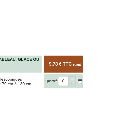
ABLEAU, GLACE OU
9.78 € TTC
l'unité
élescopiques
+
Quantité:
de 70 cm à 130 cm.
-