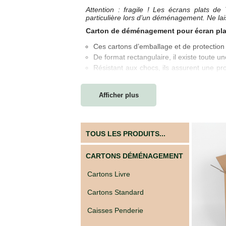
Écran
Attention : fragile ! Les écrans plats de
particulière lors d’un déménagement. Ne lai
Kits
cartons
Carton de déménagement pour écran plat,
avec
adhésifs
Ces cartons d’emballage et de protectio
De format rectangulaire, il existe toute 
Boites
à
Résistant aux chocs, ils assurent une pr
chaussures
en toile ou vos miroirs.
Pas cher et 100 % recyclable
PACKS
Afficher plus
DÉMÉNAGEMENT
ECO CARTON vous le recommande :
Pack
Pour transporter sans aucun risque tout obj
déménagement
tableau, toile, cadre…
tout-
TOUS LES PRODUITS...
Pour stocker dans un box ou une caisse
en-
un
ECO CARTON vous conseille :
CARTONS DÉMÉNAGEMENT
Pack
Enveloppez bien vos cadres, miroirs, table
déménagement
papier kraft, une pochette papier bulle
Cartons Livre
du
Pensez à bien caler vos objets fragiles 
T1
les écraser.
au
Cartons Standard
T5
Caisses Penderie
CAISSES
ET