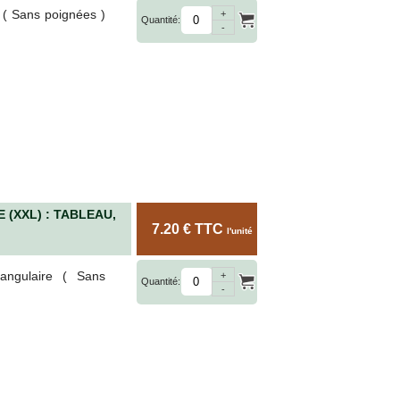
 ( Sans poignées )
+
Quantité:
-
(XXL) : TABLEAU,
7.20 € TTC
l'unité
angulaire ( Sans
+
Quantité:
-