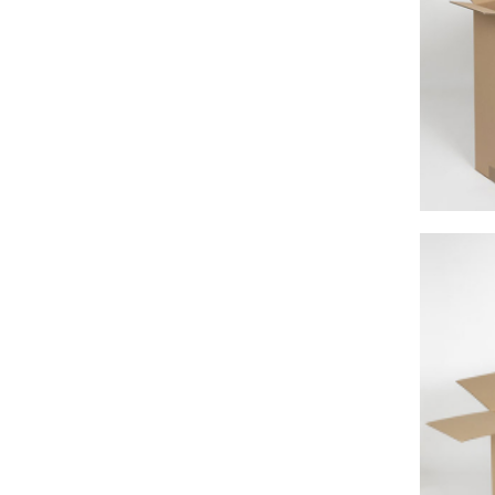
Caoutchouc
Déménageurs
ADHÉSIFS
ACCESSOIRES
Sangles,
Tendeurs,
Ficelles
et
Bracelets
Chariots
de
Déménagement
Cadenas
Couteaux
sécurité
et
cutters
PRODUITS
D'EXPÉDITION