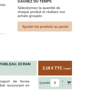
GAGNEZ DU TEMPS
très
Sélectionnez la quantité de
chaque produit et réalisez vos
achats groupés
eaux
lat,
TABLEAU, ECRAN
3.18 € TTC
l'unité
nsport de forme
+
, du
Quantité:
abat recouvrant en
-
r ou