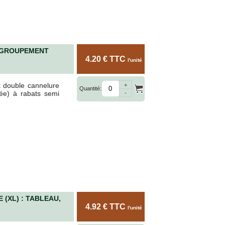
EGROUPEMENT
4.20 € TTC
l'unité
t double cannelure
+
Quantité:
ée) à rabats semi
-
(XL) : TABLEAU,
4.92 € TTC
l'unité