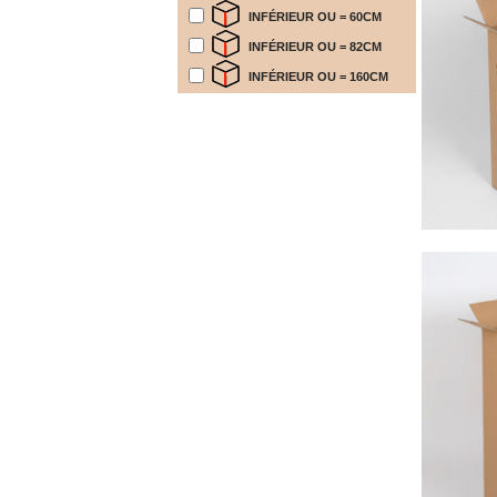
FOURNITURES
DÉMÉNAGEMENT
INFÉRIEUR OU = 60CM
INFÉRIEUR OU = 82CM
PROTECTIONS
ET
INFÉRIEUR OU = 160CM
CALAGES
Films
Bulles
Films
Mousse
Films
Bulles
Kraft
Pochettes
bulles
Housses
de
Protection
Sac
fourre-
tout,
sachet
à