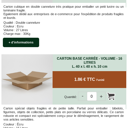
quincaillerie
Carton cubique en double cannelure très pratique pour emballer un petit lustre ou un
luminaire fragile.
Profilés,
Egalement dédié aux entreprises de e-commerce pour l'expédition de produits fragiles
Angles,
et lourds.
Manchons,
Qualité : Double cannelure
Chips
Couleur : Ecru
Volume : 27 Litres
Croisillons
Charge max : 30Kg
Vaisselles
+ d'informations
Films
Étirables
CARTON BASE CARRÉE - VOLUME - 16
Cartons
LITRES
ondulés,
L. 40 x l. 40 x h. 10 cm
Papiers
kraft,
Macules
1.86 € TTC
l'unité
COUVERTURES
-
+
Couvertures
Quantité:
Déménagement
Classiques
Carton spécial objets fragiles et de petite taille. Parfait pour emballer : bibelots,
figurines, objets de collection, petits plats en porcelaine ou verres délicats. Ce carton
Couvertures
robuste et compact est spécialement conçu pour le déménagement, le rangement de
Déménagement
vos articles sensibles.
Tissées
Couleur : Écru