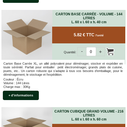
CARTON BASE CARRÉE - VOLUME - 144
LITRES
L. 60 x l. 60 x h. 40 cm
5.82 € TTC
l'unité
-
+
Quantité:
Carton Base Carrée XL, un allié polyvalent pour déménager, stocker et expédier en
toute sérénité. Parfait pour emballer petit électroménager, grands plats de cuisine,
jouets, etc.. Un carton robuste qui s'adapte à tous vos besoins d'emballage, pour le
déménagement, le stockage et l'expédition.
Couleur : Écru
Volume : 144 Litres
Charge max : 30Kg
+ d'informations
CARTON CUBIQUE GRAND VOLUME - 216
LITRES
L. 60 x l. 60 x h. 60 cm