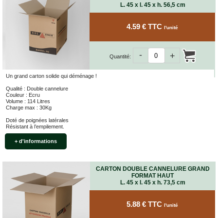
L. 45 x l. 45 x h. 56,5 cm
VENTES
EN
GROS
4.59 € TTC
l'unité
PIÈCES
-
+
À
Quantité:
DÉMÉNAGER
Un grand carton solide qui déménage !
CHAMBRE
Qualité : Double cannelure
CUISINE
Couleur : Ecru
Volume : 114 Litres
Charge max : 30Kg
SALON
Doté de poignées latérales
Résistant à l’empilement.
SALLE
DE
+ d'informations
BAIN
BUREAU
CARTON DOUBLE CANNELURE GRAND
GARAGE
FORMAT HAUT
L. 45 x l. 45 x h. 73,5 cm
CONTACT
5.88 € TTC
l'unité