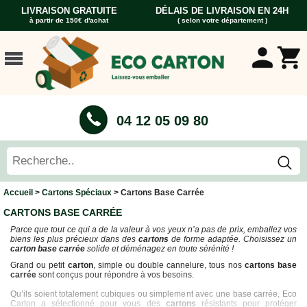
LIVRAISON GRATUITE
DÉLAIS DE LIVRAISON EN 24H
à partir de 150€ d'achat
( selon votre département )
ACCUEIL
CARTONS
DÉMÉNAGEMENT
CARTONS
04 12 05 09 80
Cartons
Livre
Cartons
Standard
Caisses
Accueil
>
Cartons Spéciaux
> Cartons Base Carrée
Penderie
CARTONS BASE CARRÉE
Cartons
Parce que tout ce qui a de la valeur à vos yeux n’a pas de prix, emballez vos
Vaisselle
biens les plus précieux dans des
cartons
de forme adaptée. Choisissez un
carton base carrée
solide et déménagez en toute sérénité !
Cartons
Informatique
Grand ou petit
carton
, simple ou double cannelure, tous nos
cartons base
carrée
sont conçus pour répondre à vos besoins.
Cartons
Tableau
Qu’ils soient totalement cubiques ou simplement avec une base carrée, Eco
et
Carton a sélectionné pour vous des
cartons
résistants pour protéger