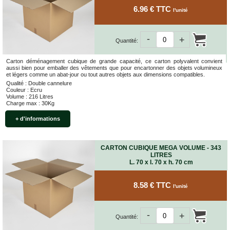
6.96 € TTC
l'unité
-
+
Quantité:
Carton déménagement cubique de grande capacité, ce carton polyvalent convient
aussi bien pour emballer des vêtements que pour encartonner des objets volumineux
et légers comme un abat-jour ou tout autres objets aux dimensions compatibles.
Qualité : Double cannelure
Couleur : Ecru
Volume : 216 Litres
Charge max : 30Kg
+ d'informations
CARTON CUBIQUE MEGA VOLUME - 343
LITRES
L. 70 x l. 70 x h. 70 cm
8.58 € TTC
l'unité
-
+
Quantité: