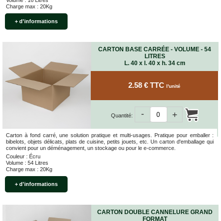
Volume : 16 Litres
Bracelets
Charge max : 20Kg
Caoutchouc
Déménageurs
+ d'informations
ADHÉSIFS
CARTON BASE CARRÉE - VOLUME - 54
ACCESSOIRES
LITRES
L. 40 x l. 40 x h. 34 cm
Sangles,
Tendeurs,
Ficelles
2.58 € TTC
l'unité
et
Bracelets
-
+
Chariots
Quantité:
de
Déménagement
Carton à fond carré, une solution pratique et multi-usages. Pratique pour emballer :
bibelots, objets délicats, plats de cuisine, petits jouets, etc. Un carton d'emballage qui
Cadenas
convient pour un déménagement, un stockage ou pour le e-commerce.
Couleur : Écru
Couteaux
Volume : 54 Litres
sécurité
Charge max : 20Kg
et
cutters
+ d'informations
PRODUITS
D'EXPÉDITION
CARTON DOUBLE CANNELURE GRAND
FORMAT