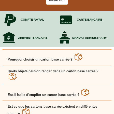
COMPTE PAYPAL
CARTE BANCAIRE
VIREMENT BANCAIRE
MANDAT ADMINISTRATIF
Pourquoi choisir un carton base carrée ?
Le carton base carrée est parfaitement adapté aux
objets cubiques ou nécessitant une stabilité accrue.
Quels objets peut-on ranger dans un carton base carrée ?
Le carton base carrée est idéal pour des appareils
électroménagers compacts, des petits cartons de
rangement ou des objets décoratifs.
Est-il facile d’empiler un carton base carrée ?
Oui, la forme carrée du carton base carrée assure une
superposition stable lors du stockage ou du transport.
Est-ce que les cartons base carrée existent en différentes