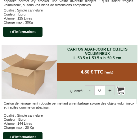
capacité permet d'y stocker une vaste diversité d'objets : qu'ils soient fragiles,
volumineux, ou tous vos biens de dimensions compatibles.
Qualité : Simple cannelure
Couleur : Écru
Volume : 125 Litres
Charge max : 30Kg
+ d'informations
CARTON ABAT-JOUR ET OBJETS
VOLUMINEUX
L. 53.5 x l. 53.5 x h. 50.5 cm
4.80 € TTC
l'unité
-
+
Quantité:
Carton déménagement robuste permettant un emballage soigné des objets volumineux
et fragiles comme un abat jour.
Qualité : Simple cannelure
Couleur : Ecru
Volume : 144 Litres
Charge max : 20 Kg
+ d'informations