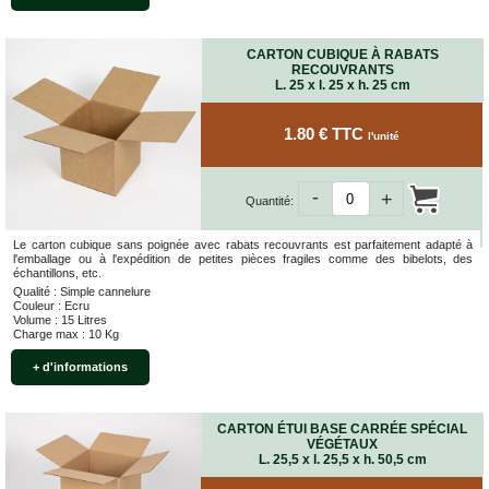
ET
BOÎTES
ARCHIVES
CARTON CUBIQUE À RABATS
RECOUVRANTS
CARTONS
L. 25 x l. 25 x h. 25 cm
SPÉCIAUX
Cartons
1.80 € TTC
l'unité
Barrels
Cartons
Base
-
+
Quantité:
Carrée
Cartons
Le carton cubique sans poignée avec rabats recouvrants est parfaitement adapté à
Base
l'emballage ou à l'expédition de petites pièces fragiles comme des bibelots, des
échantillons, etc.
Rectangulaire
Qualité : Simple cannelure
Couleur : Ecru
Cartons
Volume : 15 Litres
Télescopiques
Charge max : 10 Kg
FIN
+ d'informations
DE
SÉRIE
CARTON ÉTUI BASE CARRÉE SPÉCIAL
CARTONS
VÉGÉTAUX
D'EXPÉDITION
L. 25,5 x l. 25,5 x h. 50,5 cm