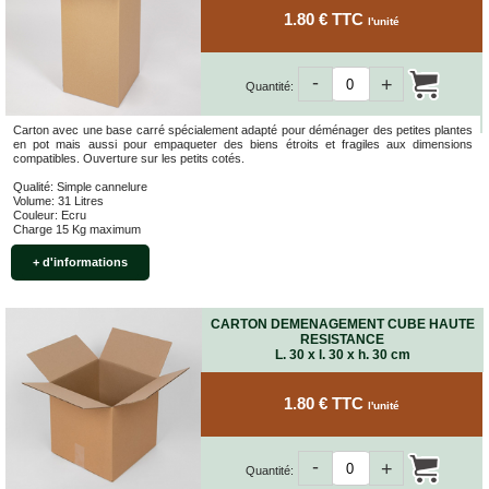
FOURNITURES
1.80 € TTC
l'unité
DÉMÉNAGEMENT
PROTECTIONS
-
ET
+
Quantité:
CALAGES
Carton avec une base carré spécialement adapté pour déménager des petites plantes
Films
en pot mais aussi pour empaqueter des biens étroits et fragiles aux dimensions
Bulles
compatibles. Ouverture sur les petits cotés.
Films
Qualité: Simple cannelure
Mousse
Volume: 31 Litres
Couleur: Ecru
Charge 15 Kg maximum
Films
Bulles
+ d'informations
Kraft
Pochettes
bulles
CARTON DEMENAGEMENT CUBE HAUTE
RESISTANCE
Housses
L. 30 x l. 30 x h. 30 cm
de
Protection
1.80 € TTC
l'unité
Sac
fourre-
tout,
-
+
sachet
Quantité:
à